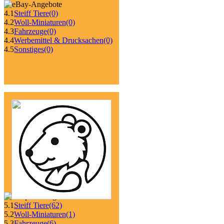
4.1
Steiff Tiere
(0)
4.2
Woll-Miniaturen
(0)
4.3
Fahrzeuge
(0)
4.4
Werbemittel & Drucksachen
(0)
4.5
Sonstiges
(0)
5.1
Steiff Tiere
(62)
5.2
Woll-Miniaturen
(1)
5.3
Fahrzeuge
(6)