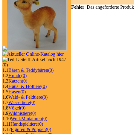
Fehler
: Das angeforderte Produk
(0)
1.1
Bären & Teddybären
(0)
1.2
Hunde
(0)
1.3
Katzen
(0)
1.4
Haus- & Hoftiere
(0)
1.5
Hasen
(0)
1.6
Wald- & Feldtiere
(0)
1.7
Wassertiere
(0)
1.8
Vögel
(0)
1.9
Wildnistiere
(0)
1.10
Woll-Miniaturen
(0)
1.11
Handspieltiere
(0)
1.12
Figuren & Puppen
(0)