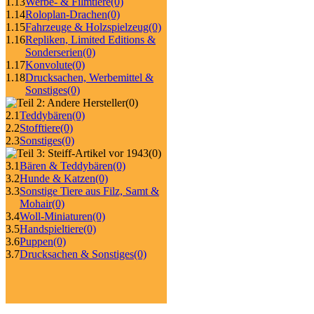
1.13
Werbe- & Filmtiere
(0)
1.14
Roloplan-Drachen
(0)
1.15
Fahrzeuge & Holzspielzeug
(0)
1.16
Repliken, Limited Editions &
Sonderserien
(0)
1.17
Konvolute
(0)
1.18
Drucksachen, Werbemittel &
Sonstiges
(0)
(0)
2.1
Teddybären
(0)
2.2
Stofftiere
(0)
2.3
Sonstiges
(0)
(0)
3.1
Bären & Teddybären
(0)
3.2
Hunde & Katzen
(0)
3.3
Sonstige Tiere aus Filz, Samt &
Mohair
(0)
3.4
Woll-Miniaturen
(0)
3.5
Handspieltiere
(0)
3.6
Puppen
(0)
3.7
Drucksachen & Sonstiges
(0)