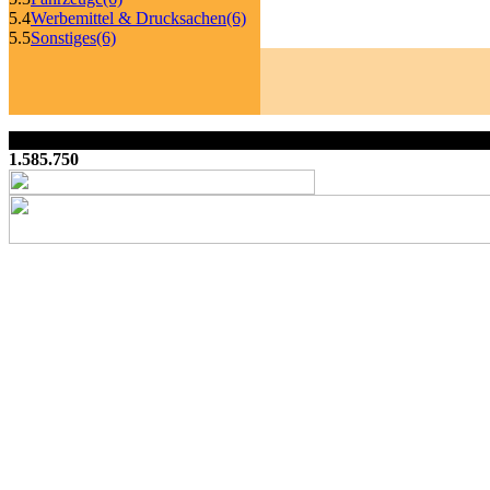
5.4
Werbemittel & Drucksachen
(6)
5.5
Sonstiges
(6)
1.585.750