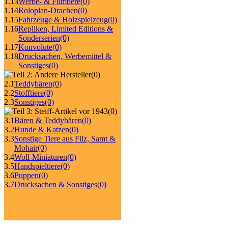
1.13
Werbe- & Filmtiere
(0)
1.14
Roloplan-Drachen
(0)
1.15
Fahrzeuge & Holzspielzeug
(0)
1.16
Repliken, Limited Editions &
Sonderserien
(0)
1.17
Konvolute
(0)
1.18
Drucksachen, Werbemittel &
Sonstiges
(0)
(0)
2.1
Teddybären
(0)
2.2
Stofftiere
(0)
2.3
Sonstiges
(0)
(0)
3.1
Bären & Teddybären
(0)
3.2
Hunde & Katzen
(0)
3.3
Sonstige Tiere aus Filz, Samt &
Mohair
(0)
3.4
Woll-Miniaturen
(0)
3.5
Handspieltiere
(0)
3.6
Puppen
(0)
3.7
Drucksachen & Sonstiges
(0)