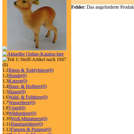
Fehler
: Das angeforderte Produk
(0)
1.1
Bären & Teddybären
(0)
1.2
Hunde
(0)
1.3
Katzen
(0)
1.4
Haus- & Hoftiere
(0)
1.5
Hasen
(0)
1.6
Wald- & Feldtiere
(0)
1.7
Wassertiere
(0)
1.8
Vögel
(0)
1.9
Wildnistiere
(0)
1.10
Woll-Miniaturen
(0)
1.11
Handspieltiere
(0)
1.12
Figuren & Puppen
(0)