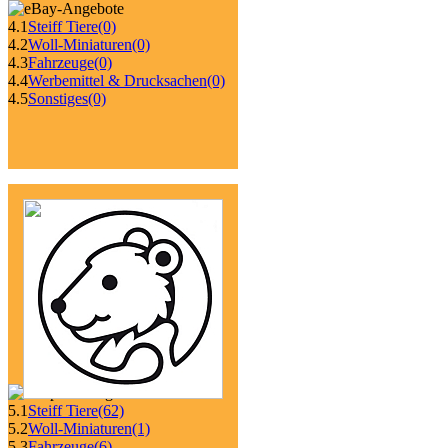
4.1
Steiff Tiere
(0)
4.2
Woll-Miniaturen
(0)
4.3
Fahrzeuge
(0)
4.4
Werbemittel & Drucksachen
(0)
4.5
Sonstiges
(0)
5.1
Steiff Tiere
(62)
5.2
Woll-Miniaturen
(1)
5.3
Fahrzeuge
(6)