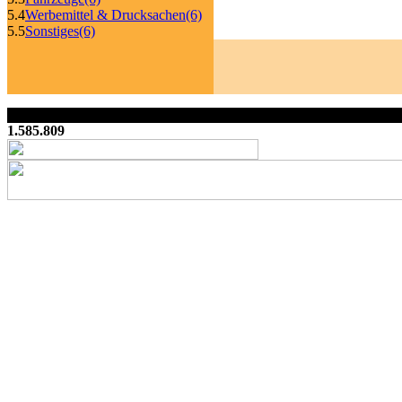
5.4
Werbemittel & Drucksachen
(6)
5.5
Sonstiges
(6)
1.585.809