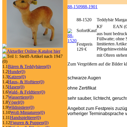
88-1509
88-1901
88-1520
Teddybär Margar
KF
EAN (0
SofortKauf
aus bunt bedruckt
Füllwatte; ohne 
limitierten Arti
Festpreis
Pflegehinweisbl
129 €
mit Ohren stehen
(0)
Zum Vergrößern auf die Bilder k
1.1
Bären & Teddybären
(0)
1.2
Hunde
(0)
1.3
Katzen
(0)
schwarze Augen
1.4
Haus- & Hoftiere
(0)
1.5
Hasen
(0)
ohne Zertifikat
1.6
Wald- & Feldtiere
(0)
1.7
Wassertiere
(0)
sehr sauber, lichtecht, geruch
1.8
Vögel
(0)
1.9
Wildnistiere
(0)
Angebot zum Festpreis zuzüg
1.10
Woll-Miniaturen
(0)
vorheriger Terminabsprache v
1.11
Handspieltiere
(0)
1.12
Figuren & Puppen
(0)