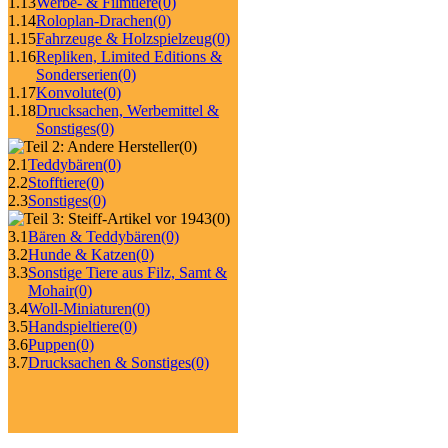
1.13
Werbe- & Filmtiere
(0)
1.14
Roloplan-Drachen
(0)
1.15
Fahrzeuge & Holzspielzeug
(0)
1.16
Repliken, Limited Editions &
Sonderserien
(0)
1.17
Konvolute
(0)
1.18
Drucksachen, Werbemittel &
Sonstiges
(0)
(0)
2.1
Teddybären
(0)
2.2
Stofftiere
(0)
2.3
Sonstiges
(0)
(0)
3.1
Bären & Teddybären
(0)
3.2
Hunde & Katzen
(0)
3.3
Sonstige Tiere aus Filz, Samt &
Mohair
(0)
3.4
Woll-Miniaturen
(0)
3.5
Handspieltiere
(0)
3.6
Puppen
(0)
3.7
Drucksachen & Sonstiges
(0)