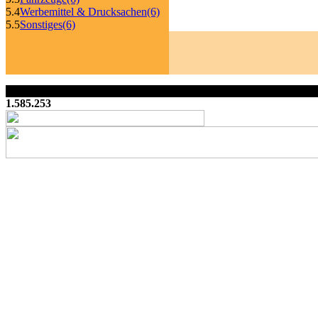
5.4
Werbemittel & Drucksachen
(6)
5.5
Sonstiges
(6)
1.585.253