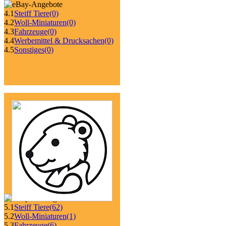
4.1
Steiff Tiere
(0)
4.2
Woll-Miniaturen
(0)
4.3
Fahrzeuge
(0)
4.4
Werbemittel & Drucksachen
(0)
4.5
Sonstiges
(0)
5.1
Steiff Tiere
(62)
5.2
Woll-Miniaturen
(1)
5.3
Fahrzeuge
(6)