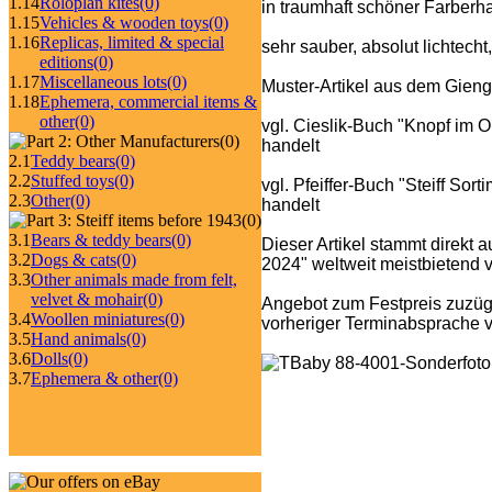
1.14
Roloplan kites
(0)
in traumhaft schöner Farberh
1.15
Vehicles & wooden toys
(0)
1.16
Replicas, limited & special
sehr sauber, absolut lichtecht
editions
(0)
1.17
Miscellaneous lots
(0)
Muster-Artikel aus dem Gieng
1.18
Ephemera, commercial items &
other
(0)
vgl. Cieslik-Buch "Knopf im O
(0)
handelt
2.1
Teddy bears
(0)
2.2
Stuffed toys
(0)
vgl. Pfeiffer-Buch "Steiff So
2.3
Other
(0)
handelt
(0)
3.1
Bears & teddy bears
(0)
Dieser Artikel stammt direkt 
3.2
Dogs & cats
(0)
2024" weltweit meistbietend ve
3.3
Other animals made from felt,
velvet & mohair
(0)
Angebot zum Festpreis zuzüg
3.4
Woollen miniatures
(0)
vorheriger Terminabsprache v
3.5
Hand animals
(0)
3.6
Dolls
(0)
3.7
Ephemera & other
(0)