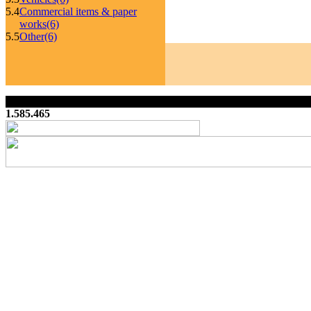
5.4
Commercial items & paper
works
(6)
5.5
Other
(6)
1.585.465