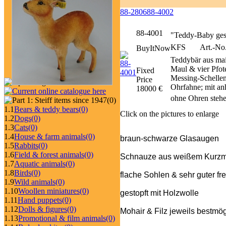
88-2806
88-4002
88-4001
"Teddy-Baby ges.
KFS
Art.-No
BuyItNow
Teddybär aus mai
Maul & vier Pfot
Fixed
Messing-Schellen
Price
Ohrfahne; mit an
18000 €
ohne Ohren stehe
(0)
1.1
Bears & teddy bears
(0)
Click on the pictures to enlarge
1.2
Dogs
(0)
1.3
Cats
(0)
1.4
House & farm animals
(0)
braun-schwarze Glasaugen
1.5
Rabbits
(0)
1.6
Field & forest animals
(0)
Schnauze aus weißem Kurzmo
1.7
Aquatic animals
(0)
1.8
Birds
(0)
flache Sohlen & sehr guter fr
1.9
Wild animals
(0)
1.10
Woollen miniatures
(0)
gestopft mit Holzwolle
1.11
Hand puppets
(0)
1.12
Dolls & figures
(0)
Mohair & Filz jeweils bestmög
1.13
Promotional & film animals
(0)