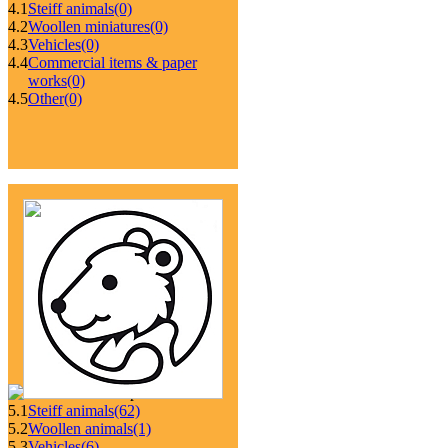
4.1
Steiff animals
(0)
4.2
Woollen miniatures
(0)
4.3
Vehicles
(0)
4.4
Commercial items & paper
works
(0)
4.5
Other
(0)
5.1
Steiff animals
(62)
5.2
Woollen animals
(1)
5.3
Vehicles
(6)