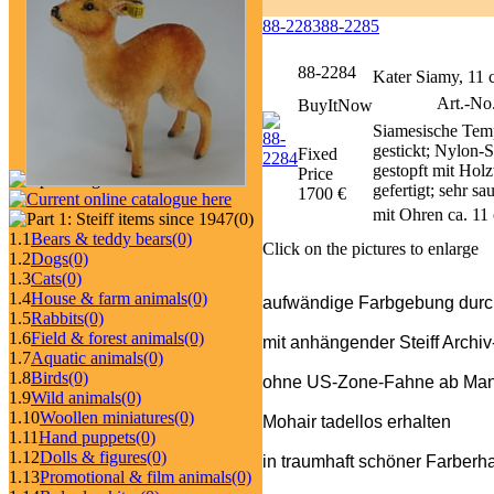
88-2283
88-2285
88-2284
Kater Siamy, 11
Art.-No
BuyItNow
Siamesische Tem
gestickt; Nylon-S
Fixed
gestopft mit Holz
Price
gefertigt; sehr s
1700 €
mit Ohren ca. 11
(0)
1.1
Bears & teddy bears
(0)
Click on the pictures to enlarge
1.2
Dogs
(0)
1.3
Cats
(0)
1.4
House & farm animals
(0)
aufwändige Farbgebung durch
1.5
Rabbits
(0)
1.6
Field & forest animals
(0)
mit anhängender Steiff Archi
1.7
Aquatic animals
(0)
1.8
Birds
(0)
ohne US-Zone-Fahne ab Man
1.9
Wild animals
(0)
1.10
Woollen miniatures
(0)
Mohair tadellos erhalten
1.11
Hand puppets
(0)
1.12
Dolls & figures
(0)
in traumhaft schöner Farberh
1.13
Promotional & film animals
(0)