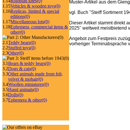
1.14
Roloplan kites
(0)
Muster-Artikel aus dem Gieng
1.15
Vehicles & wooden toys
(0)
1.16
Replicas, limited & special
vgl. Buch "Steiff Sortiment 1
editions
(0)
1.17
Miscellaneous lots
(0)
Dieser Artikel stammt direkt 
1.18
Ephemera, commercial items &
2025" weltweit meistbietend ve
other
(0)
(0)
Angebot zum Festpreis zuzüg
2.1
Teddy bears
(0)
vorheriger Terminabsprache v
2.2
Stuffed toys
(0)
2.3
Other
(0)
(0)
3.1
Bears & teddy bears
(0)
3.2
Dogs & cats
(0)
3.3
Other animals made from felt,
velvet & mohair
(0)
3.4
Woollen miniatures
(0)
3.5
Hand animals
(0)
3.6
Dolls
(0)
3.7
Ephemera & other
(0)