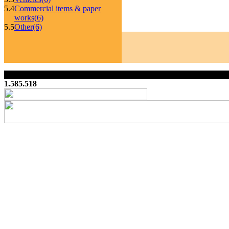
5.4
Commercial items & paper
works
(6)
5.5
Other
(6)
1.585.518