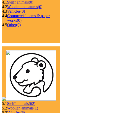
4.1
Steiff animals
(0)
4.2
Woollen miniatures
(0)
4.3
Vehicles
(0)
4.4
Commercial items & paper
works
(0)
4.5
Other
(0)
5.1
Steiff animals
(62)
5.2
Woollen animals
(1)
5.3
Vehicles
(6)