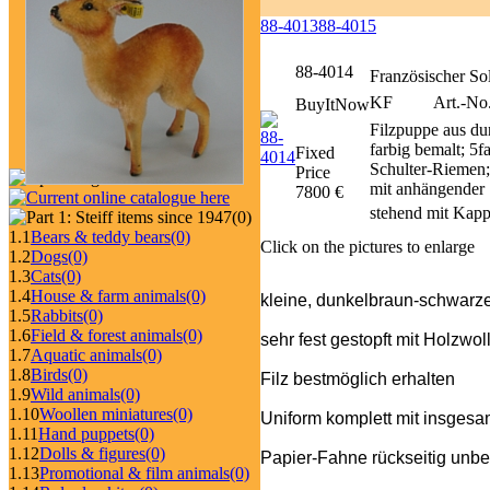
88-4013
88-4015
88-4014
Französischer So
KF
Art.-No
BuyItNow
Filzpuppe aus du
farbig bemalt; 5
Fixed
Schulter-Riemen;
Price
mit anhängender 
7800 €
stehend mit Kapp
(0)
1.1
Bears & teddy bears
(0)
Click on the pictures to enlarge
1.2
Dogs
(0)
1.3
Cats
(0)
1.4
House & farm animals
(0)
kleine, dunkelbraun-schwarz
1.5
Rabbits
(0)
1.6
Field & forest animals
(0)
sehr fest gestopft mit Holzwol
1.7
Aquatic animals
(0)
1.8
Birds
(0)
Filz bestmöglich erhalten
1.9
Wild animals
(0)
1.10
Woollen miniatures
(0)
Uniform komplett mit insgesa
1.11
Hand puppets
(0)
1.12
Dolls & figures
(0)
Papier-Fahne rückseitig unbes
1.13
Promotional & film animals
(0)