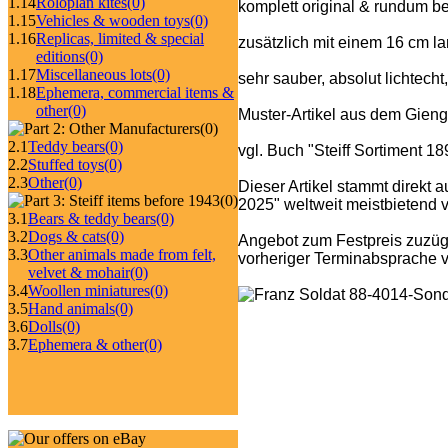
1.14
Roloplan kites
(0)
komplett original & rundum b
1.15
Vehicles & wooden toys
(0)
1.16
Replicas, limited & special
zusätzlich mit einem 16 cm l
editions
(0)
1.17
Miscellaneous lots
(0)
sehr sauber, absolut lichtecht
1.18
Ephemera, commercial items &
other
(0)
Muster-Artikel aus dem Gieng
(0)
2.1
Teddy bears
(0)
vgl. Buch "Steiff Sortiment 1
2.2
Stuffed toys
(0)
2.3
Other
(0)
Dieser Artikel stammt direkt 
(0)
2025" weltweit meistbietend ve
3.1
Bears & teddy bears
(0)
3.2
Dogs & cats
(0)
Angebot zum Festpreis zuzüg
3.3
Other animals made from felt,
vorheriger Terminabsprache v
velvet & mohair
(0)
3.4
Woollen miniatures
(0)
3.5
Hand animals
(0)
3.6
Dolls
(0)
3.7
Ephemera & other
(0)