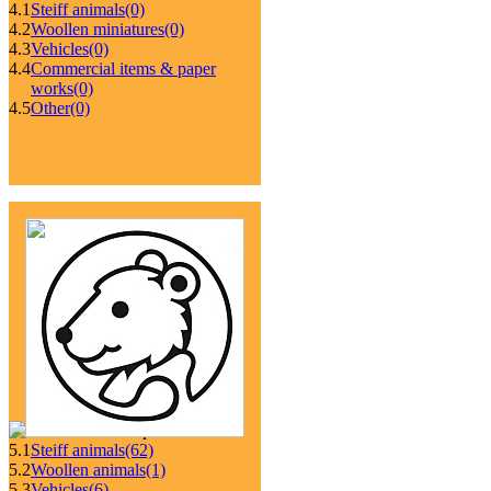
4.1
Steiff animals
(0)
4.2
Woollen miniatures
(0)
4.3
Vehicles
(0)
4.4
Commercial items & paper
works
(0)
4.5
Other
(0)
5.1
Steiff animals
(62)
5.2
Woollen animals
(1)
5.3
Vehicles
(6)