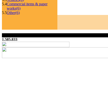
5.4
Commercial items & paper
works
(6)
5.5
Other
(6)
1.585.833