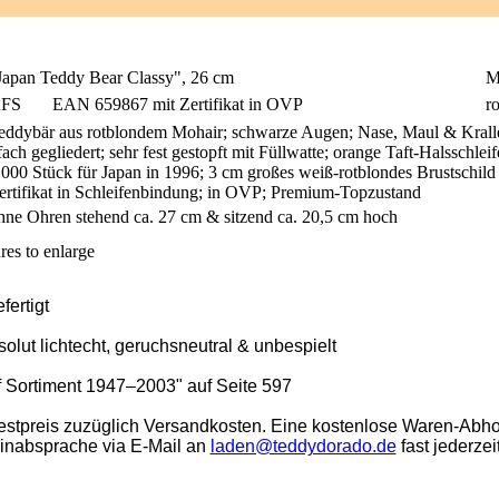
Japan Teddy Bear Classy", 26 cm
M
FS
EAN 659867 mit Zertifikat in OVP
r
eddybär aus rotblondem Mohair; schwarze Augen; Nase, Maul & Krallen 
fach gegliedert; sehr fest gestopft mit Füllwatte; orange Taft-Halsschle
.000 Stück für Japan in 1996; 3 cm großes weiß-rotblondes Brustschil
ertifikat in Schleifenbindung; in OVP; Premium-Topzustand
hne Ohren stehend ca. 27 cm & sitzend ca. 20,5 cm hoch
res to enlarge
ertigt
solut lichtecht, geruchsneutral & unbespielt
ff Sortiment 1947–2003" auf Seite 597
stpreis zuzüglich Versandkosten. Eine kostenlose Waren-Abho
minabsprache via E-Mail an
laden@teddydorado.de
fast jederzei