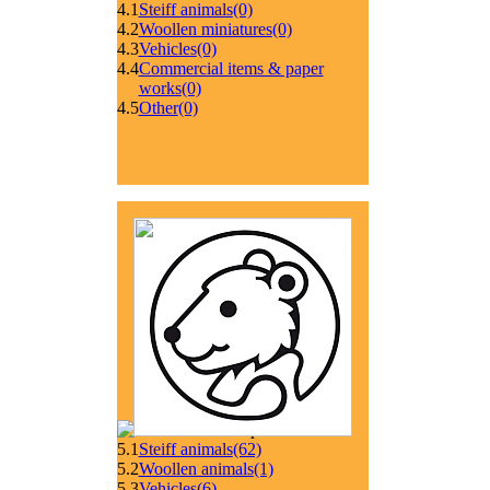
4.1
Steiff animals
(0)
4.2
Woollen miniatures
(0)
4.3
Vehicles
(0)
4.4
Commercial items & paper
works
(0)
4.5
Other
(0)
5.1
Steiff animals
(62)
5.2
Woollen animals
(1)
5.3
Vehicles
(6)