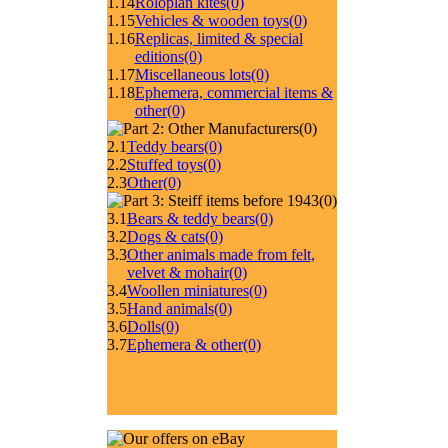
1.14
Roloplan kites
(0)
1.15
Vehicles & wooden toys
(0)
1.16
Replicas, limited & special
editions
(0)
1.17
Miscellaneous lots
(0)
1.18
Ephemera, commercial items &
other
(0)
(0)
2.1
Teddy bears
(0)
2.2
Stuffed toys
(0)
2.3
Other
(0)
(0)
3.1
Bears & teddy bears
(0)
3.2
Dogs & cats
(0)
3.3
Other animals made from felt,
velvet & mohair
(0)
3.4
Woollen miniatures
(0)
3.5
Hand animals
(0)
3.6
Dolls
(0)
3.7
Ephemera & other
(0)