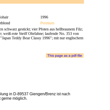
ohair
1996
otblond
Premium
schwarz gestickt; vier Pfoten aus hellbraunem Filz;
ife; weiß-rote Steiff Ohrfahne; laufende No. 353 von
d "Japan Teddy Bear Classy 1996"; mit nur englischem
lung in D-89537 Giengen/Brenz ist nach
t gerne möglich.