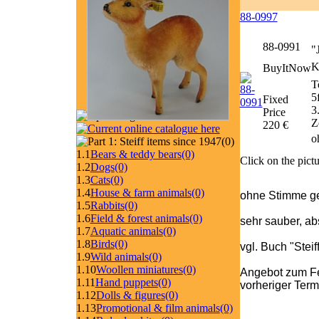
88-0997
88-0991
"
K
BuyItNow
T
5
Fixed
3
Price
Z
220 €
o
(0)
1.1
Bears & teddy bears
(0)
Click on the pictu
1.2
Dogs
(0)
1.3
Cats
(0)
1.4
House & farm animals
(0)
ohne Stimme gef
1.5
Rabbits
(0)
1.6
Field & forest animals
(0)
sehr sauber, ab
1.7
Aquatic animals
(0)
1.8
Birds
(0)
vgl. Buch "Stei
1.9
Wild animals
(0)
1.10
Woollen miniatures
(0)
Angebot zum Fe
1.11
Hand puppets
(0)
vorheriger Ter
1.12
Dolls & figures
(0)
1.13
Promotional & film animals
(0)