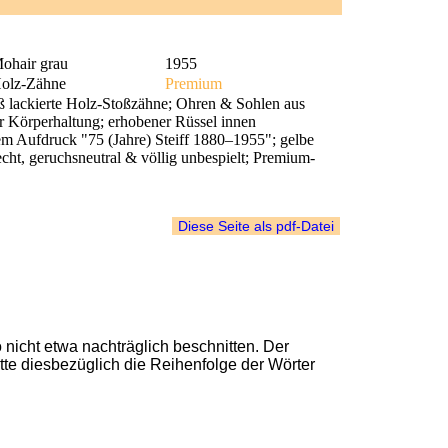
ohair grau
1955
olz-Zähne
Premium
ß lackierte Holz-Stoßzähne; Ohren & Sohlen aus
r Körperhaltung; erhobener Rüssel innen
zem Aufdruck "75 (Jahre) Steiff 1880–1955"; gelbe
echt, geruchsneutral & völlig unbespielt; Premium-
nicht etwa nachträglich beschnitten. Der
bitte diesbezüglich die Reihenfolge der Wörter