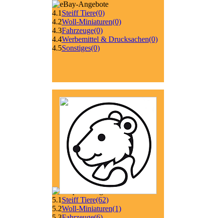
4.1
Steiff Tiere
(0)
4.2
Woll-Miniaturen
(0)
4.3
Fahrzeuge
(0)
4.4
Werbemittel & Drucksachen
(0)
4.5
Sonstiges
(0)
5.1
Steiff Tiere
(62)
5.2
Woll-Miniaturen
(1)
5.3
Fahrzeuge
(6)