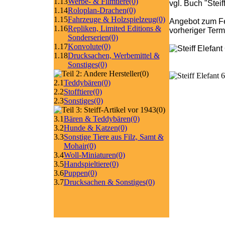
1.13
Werbe- & Filmtiere
(0)
vgl. Buch "Stei
1.14
Roloplan-Drachen
(0)
1.15
Fahrzeuge & Holzspielzeug
(0)
Angebot zum Fe
1.16
Repliken, Limited Editions &
vorheriger Ter
Sonderserien
(0)
1.17
Konvolute
(0)
1.18
Drucksachen, Werbemittel &
Sonstiges
(0)
(0)
2.1
Teddybären
(0)
2.2
Stofftiere
(0)
2.3
Sonstiges
(0)
(0)
3.1
Bären & Teddybären
(0)
3.2
Hunde & Katzen
(0)
3.3
Sonstige Tiere aus Filz, Samt &
Mohair
(0)
3.4
Woll-Miniaturen
(0)
3.5
Handspieltiere
(0)
3.6
Puppen
(0)
3.7
Drucksachen & Sonstiges
(0)