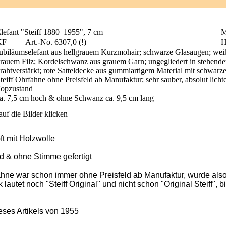
lefant "Steiff 1880–1955", 7 cm
M
KF
Art.-No. 6307,0 (!)
H
ubiläumselefant aus hellgrauem Kurzmohair; schwarze Glasaugen; wei
rauem Filz; Kordelschwanz aus grauem Garn; ungegliedert in stehende
rahtverstärkt; rote Satteldecke aus gummiartigem Material mit schwar
teiff Ohrfahne ohne Preisfeld ab Manufaktur; sehr sauber, absolut licht
opzustand
a. 7,5 cm hoch & ohne Schwanz ca. 9,5 cm lang
uf die Bilder klicken
ft mit Holzwolle
d & ohne Stimme gefertigt
hne war schon immer ohne Preisfeld ab Manufaktur, wurde also 
autet noch "Steiff Original" und nicht schon "Original Steiff", 
ses Artikels von 1955