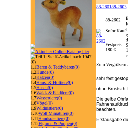
88-2601
88-2603
E
88-2602
J
SofortKauf
g
d
Festpreis
S
180 €
T
c
(0)
Zum Vergrößern a
1.1
Bären & Teddybären
(0)
1.2
Hunde
(0)
1.3
Katzen
(0)
sehr fest gestop
1.4
Haus- & Hoftiere
(0)
1.5
Hasen
(0)
ohne Brustschil
1.6
Wald- & Feldtiere
(0)
1.7
Wassertiere
(0)
Die gelbe Ohrfa
1.8
Vögel
(0)
Fahnenaufdruck l
1.9
Wildnistiere
(0)
beachten.
1.10
Woll-Miniaturen
(0)
1.11
Handspieltiere
(0)
Erstausgabe die
1.12
Figuren & Puppen
(0)