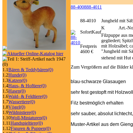
88-4008
88-4011
88-4010
Jungheld mit Säb
K
Art.-No
SofortKauf
Filzpuppe aus mo
gegliedert; Spit
mit Holzsäbel; 
Festpreis
"Jungheld mit Sä
4600 €
stehend mit Hut 
(0)
Zum Vergrößern auf die Bilder k
1.1
Bären & Teddybären
(0)
1.2
Hunde
(0)
1.3
Katzen
(0)
blau-schwarze Glasaugen
1.4
Haus- & Hoftiere
(0)
1.5
Hasen
(0)
sehr fest gestopft mit Holzwol
1.6
Wald- & Feldtiere
(0)
1.7
Wassertiere
(0)
Filz bestmöglich erhalten
1.8
Vögel
(0)
1.9
Wildnistiere
(0)
sehr sauber, absolut lichtecht
1.10
Woll-Miniaturen
(0)
1.11
Handspieltiere
(0)
Muster-Artikel aus dem Gieng
1.12
Figuren & Puppen
(0)