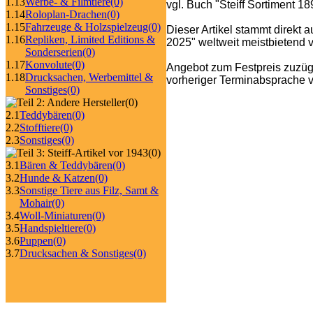
1.13
Werbe- & Filmtiere
(0)
vgl. Buch "Steiff Sortiment 1
1.14
Roloplan-Drachen
(0)
1.15
Fahrzeuge & Holzspielzeug
(0)
Dieser Artikel stammt direkt 
1.16
Repliken, Limited Editions &
2025" weltweit meistbietend ve
Sonderserien
(0)
1.17
Konvolute
(0)
Angebot zum Festpreis zuzüg
1.18
Drucksachen, Werbemittel &
vorheriger Terminabsprache v
Sonstiges
(0)
(0)
2.1
Teddybären
(0)
2.2
Stofftiere
(0)
2.3
Sonstiges
(0)
(0)
3.1
Bären & Teddybären
(0)
3.2
Hunde & Katzen
(0)
3.3
Sonstige Tiere aus Filz, Samt &
Mohair
(0)
3.4
Woll-Miniaturen
(0)
3.5
Handspieltiere
(0)
3.6
Puppen
(0)
3.7
Drucksachen & Sonstiges
(0)