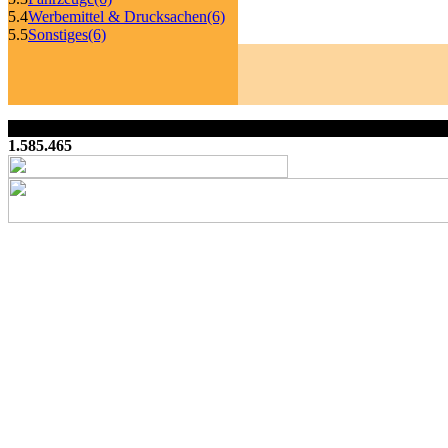
5.4
Werbemittel & Drucksachen
(6)
5.5
Sonstiges
(6)
1.585.465