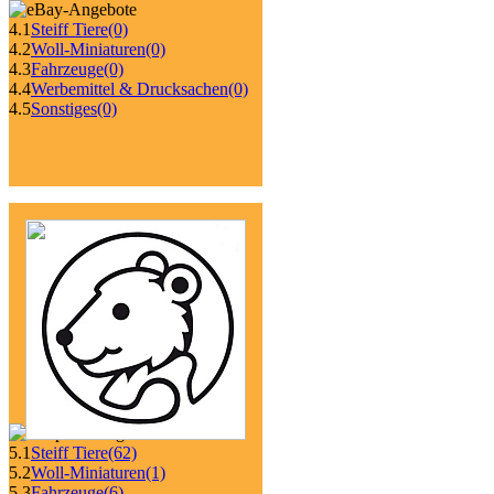
4.1
Steiff Tiere
(0)
4.2
Woll-Miniaturen
(0)
4.3
Fahrzeuge
(0)
4.4
Werbemittel & Drucksachen
(0)
4.5
Sonstiges
(0)
5.1
Steiff Tiere
(62)
5.2
Woll-Miniaturen
(1)
5.3
Fahrzeuge
(6)