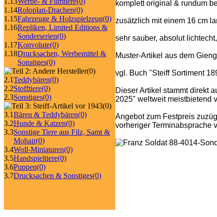
1.13
Werbe- & Filmtiere
(0)
komplett original & rundum b
1.14
Roloplan-Drachen
(0)
1.15
Fahrzeuge & Holzspielzeug
(0)
zusätzlich mit einem 16 cm l
1.16
Repliken, Limited Editions &
Sonderserien
(0)
sehr sauber, absolut lichtecht
1.17
Konvolute
(0)
1.18
Drucksachen, Werbemittel &
Muster-Artikel aus dem Gieng
Sonstiges
(0)
(0)
vgl. Buch "Steiff Sortiment 1
2.1
Teddybären
(0)
2.2
Stofftiere
(0)
Dieser Artikel stammt direkt 
2.3
Sonstiges
(0)
2025" weltweit meistbietend ve
(0)
3.1
Bären & Teddybären
(0)
Angebot zum Festpreis zuzüg
3.2
Hunde & Katzen
(0)
vorheriger Terminabsprache v
3.3
Sonstige Tiere aus Filz, Samt &
Mohair
(0)
3.4
Woll-Miniaturen
(0)
3.5
Handspieltiere
(0)
3.6
Puppen
(0)
3.7
Drucksachen & Sonstiges
(0)