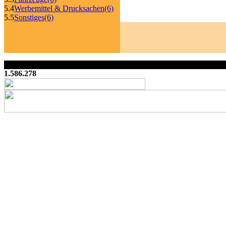
5.4
Werbemittel & Drucksachen
(6)
5.5
Sonstiges
(6)
1.586.278