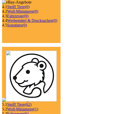
4.1
Steiff Tiere
(0)
4.2
Woll-Miniaturen
(0)
4.3
Fahrzeuge
(0)
4.4
Werbemittel & Drucksachen
(0)
4.5
Sonstiges
(0)
5.1
Steiff Tiere
(62)
5.2
Woll-Miniaturen
(1)
5.3
Fahrzeuge
(6)