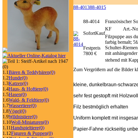
88-4013
88-4015
88-4014
Französischer So
KF
Art.-No
SofortKauf
Filzpuppe aus d
farbig bemalt; 5
Schulter-Riemen;
Festpreis
mit anhängender
7800 €
stehend mit Kap
(0)
Zum Vergrößern auf die Bilder k
1.1
Bären & Teddybären
(0)
1.2
Hunde
(0)
1.3
Katzen
(0)
kleine, dunkelbraun-schwarz
1.4
Haus- & Hoftiere
(0)
1.5
Hasen
(0)
sehr fest gestopft mit Holzwol
1.6
Wald- & Feldtiere
(0)
1.7
Wassertiere
(0)
Filz bestmöglich erhalten
1.8
Vögel
(0)
1.9
Wildnistiere
(0)
Uniform komplett mit insgesa
1.10
Woll-Miniaturen
(0)
1.11
Handspieltiere
(0)
Papier-Fahne rückseitig unbes
1.12
Figuren & Puppen
(0)