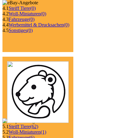
4.1
Steiff Tiere
(0)
4.2
Woll-Miniaturen
(0)
4.3
Fahrzeuge
(0)
4.4
Werbemittel & Drucksachen
(0)
4.5
Sonstiges
(0)
5.1
Steiff Tiere
(62)
5.2
Woll-Miniaturen
(1)
5.3
Fahrzeuge
(6)