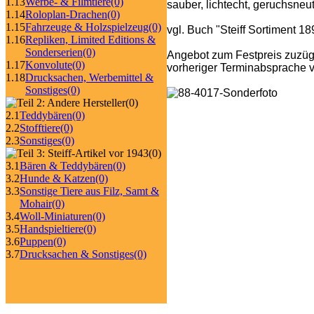
1.13
Werbe- & Filmtiere
(0)
sauber, lichtecht, geruchsneut
1.14
Roloplan-Drachen
(0)
1.15
Fahrzeuge & Holzspielzeug
(0)
vgl. Buch "Steiff Sortiment 1
1.16
Repliken, Limited Editions &
Sonderserien
(0)
Angebot zum Festpreis zuzüg
1.17
Konvolute
(0)
vorheriger Terminabsprache v
1.18
Drucksachen, Werbemittel &
Sonstiges
(0)
(0)
2.1
Teddybären
(0)
2.2
Stofftiere
(0)
2.3
Sonstiges
(0)
(0)
3.1
Bären & Teddybären
(0)
3.2
Hunde & Katzen
(0)
3.3
Sonstige Tiere aus Filz, Samt &
Mohair
(0)
3.4
Woll-Miniaturen
(0)
3.5
Handspieltiere
(0)
3.6
Puppen
(0)
3.7
Drucksachen & Sonstiges
(0)