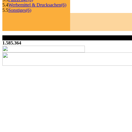
5.4
Werbemittel & Drucksachen
(6)
5.5
Sonstiges
(6)
1.585.364