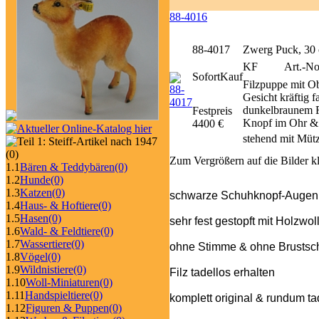
88-4016
88-4017
Zwerg Puck, 30
KF
Art.-No
SofortKauf
Filzpuppe mit Ob
Gesicht kräftig 
dunkelbraunem Fi
Festpreis
Knopf im Ohr & 
4400 €
stehend mit Müt
(0)
Zum Vergrößern auf die Bilder k
1.1
Bären & Teddybären
(0)
1.2
Hunde
(0)
1.3
Katzen
(0)
schwarze Schuhknopf-Augen
1.4
Haus- & Hoftiere
(0)
1.5
Hasen
(0)
sehr fest gestopft mit Holzwol
1.6
Wald- & Feldtiere
(0)
1.7
Wassertiere
(0)
ohne Stimme & ohne Brustschi
1.8
Vögel
(0)
1.9
Wildnistiere
(0)
Filz tadellos erhalten
1.10
Woll-Miniaturen
(0)
1.11
Handspieltiere
(0)
komplett original & rundum ta
1.12
Figuren & Puppen
(0)