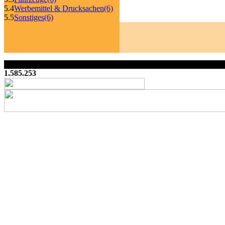
5.4
Werbemittel & Drucksachen
(6)
5.5
Sonstiges
(6)
1.585.253