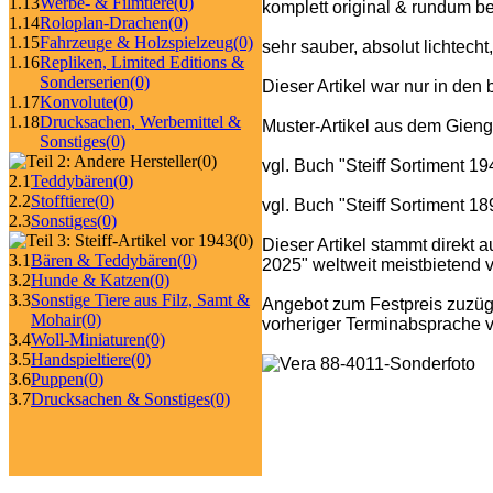
1.13
Werbe- & Filmtiere
(0)
komplett original & rundum b
1.14
Roloplan-Drachen
(0)
1.15
Fahrzeuge & Holzspielzeug
(0)
sehr sauber, absolut lichtecht
1.16
Repliken, Limited Editions &
Sonderserien
(0)
Dieser Artikel war nur in de
1.17
Konvolute
(0)
1.18
Drucksachen, Werbemittel &
Muster-Artikel aus dem Gieng
Sonstiges
(0)
(0)
vgl. Buch "Steiff Sortiment 1
2.1
Teddybären
(0)
2.2
Stofftiere
(0)
vgl. Buch "Steiff Sortiment 1
2.3
Sonstiges
(0)
(0)
Dieser Artikel stammt direkt 
3.1
Bären & Teddybären
(0)
2025" weltweit meistbietend ve
3.2
Hunde & Katzen
(0)
3.3
Sonstige Tiere aus Filz, Samt &
Angebot zum Festpreis zuzüg
Mohair
(0)
vorheriger Terminabsprache v
3.4
Woll-Miniaturen
(0)
3.5
Handspieltiere
(0)
3.6
Puppen
(0)
3.7
Drucksachen & Sonstiges
(0)