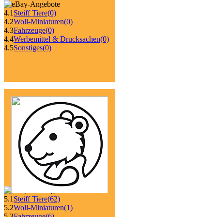
4.1
Steiff Tiere
(0)
4.2
Woll-Miniaturen
(0)
4.3
Fahrzeuge
(0)
4.4
Werbemittel & Drucksachen
(0)
4.5
Sonstiges
(0)
5.1
Steiff Tiere
(62)
5.2
Woll-Miniaturen
(1)
5.3
Fahrzeuge
(6)