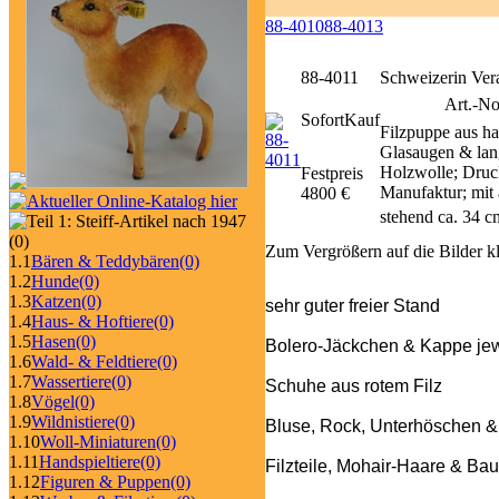
88-4010
88-4013
88-4011
Schweizerin Ver
Art.-No
SofortKauf
Filzpuppe aus ha
Glasaugen & lang
Holzwolle; Druc
Festpreis
Manufaktur; mit
4800 €
stehend ca. 34 
(0)
Zum Vergrößern auf die Bilder k
1.1
Bären & Teddybären
(0)
1.2
Hunde
(0)
1.3
Katzen
(0)
sehr guter freier Stand
1.4
Haus- & Hoftiere
(0)
1.5
Hasen
(0)
Bolero-Jäckchen & Kappe jew
1.6
Wald- & Feldtiere
(0)
1.7
Wassertiere
(0)
Schuhe aus rotem Filz
1.8
Vögel
(0)
1.9
Wildnistiere
(0)
Bluse, Rock, Unterhöschen & 
1.10
Woll-Miniaturen
(0)
1.11
Handspieltiere
(0)
Filzteile, Mohair-Haare & Ba
1.12
Figuren & Puppen
(0)