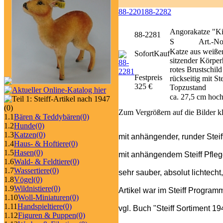
88-2201
88-2282
Angorakatze "Ki
88-2281
S
Art.-No
Katze aus weiße
SofortKauf
sitzender Körper
rotes Brustschil
Festpreis
rückseitig mit 
325 €
Topzustand
ca. 27,5 cm hoc
(0)
Zum Vergrößern auf die Bilder k
1.1
Bären & Teddybären
(0)
1.2
Hunde
(0)
1.3
Katzen
(0)
mit anhängender, runder Steif
1.4
Haus- & Hoftiere
(0)
1.5
Hasen
(0)
mit anhängendem Steiff Pfleg
1.6
Wald- & Feldtiere
(0)
1.7
Wassertiere
(0)
sehr sauber, absolut lichtecht
1.8
Vögel
(0)
1.9
Wildnistiere
(0)
Artikel war im Steiff Progra
1.10
Woll-Miniaturen
(0)
1.11
Handspieltiere
(0)
vgl. Buch "Steiff Sortiment 1
1.12
Figuren & Puppen
(0)