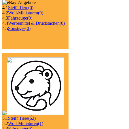
4.1
Steiff Tiere
(0)
4.2
Woll-Miniaturen
(0)
4.3
Fahrzeuge
(0)
4.4
Werbemittel & Drucksachen
(0)
4.5
Sonstiges
(0)
5.1
Steiff Tiere
(62)
5.2
Woll-Miniaturen
(1)
5.3
Fahrzeuge
(6)