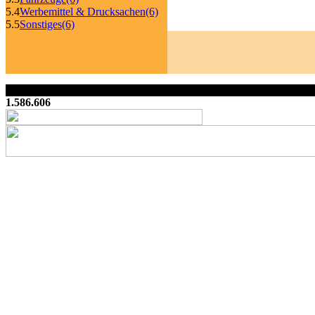
5.4
Werbemittel & Drucksachen
(6)
5.5
Sonstiges
(6)
1.586.606