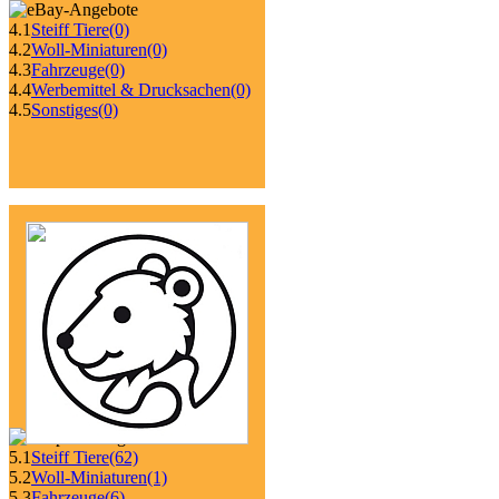
4.1
Steiff Tiere
(0)
4.2
Woll-Miniaturen
(0)
4.3
Fahrzeuge
(0)
4.4
Werbemittel & Drucksachen
(0)
4.5
Sonstiges
(0)
5.1
Steiff Tiere
(62)
5.2
Woll-Miniaturen
(1)
5.3
Fahrzeuge
(6)