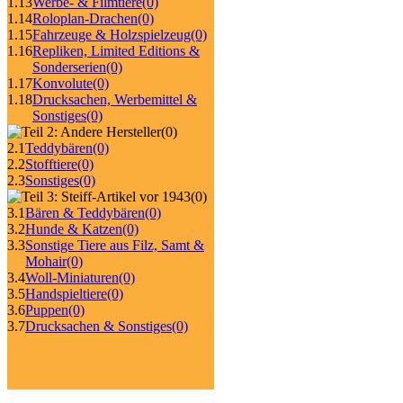
1.13
Werbe- & Filmtiere
(0)
1.14
Roloplan-Drachen
(0)
1.15
Fahrzeuge & Holzspielzeug
(0)
1.16
Repliken, Limited Editions &
Sonderserien
(0)
1.17
Konvolute
(0)
1.18
Drucksachen, Werbemittel &
Sonstiges
(0)
(0)
2.1
Teddybären
(0)
2.2
Stofftiere
(0)
2.3
Sonstiges
(0)
(0)
3.1
Bären & Teddybären
(0)
3.2
Hunde & Katzen
(0)
3.3
Sonstige Tiere aus Filz, Samt &
Mohair
(0)
3.4
Woll-Miniaturen
(0)
3.5
Handspieltiere
(0)
3.6
Puppen
(0)
3.7
Drucksachen & Sonstiges
(0)