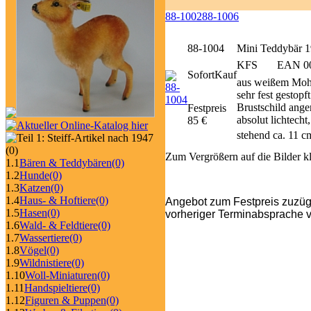
88-1002
88-1006
88-1004
Mini Teddybär 1
KFS
EAN 00
SofortKauf
aus weißem Mohai
sehr fest gestop
Brustschild ange
Festpreis
absolut lichtech
85 €
stehend ca. 11 c
(0)
Zum Vergrößern auf die Bilder k
1.1
Bären & Teddybären
(0)
1.2
Hunde
(0)
1.3
Katzen
(0)
1.4
Haus- & Hoftiere
(0)
Angebot zum Festpreis zuzüg
1.5
Hasen
(0)
vorheriger Terminabsprache v
1.6
Wald- & Feldtiere
(0)
1.7
Wassertiere
(0)
1.8
Vögel
(0)
1.9
Wildnistiere
(0)
1.10
Woll-Miniaturen
(0)
1.11
Handspieltiere
(0)
1.12
Figuren & Puppen
(0)