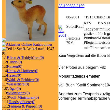
88-1903
88-2199
88-2001
"1913 Classic B
KFS
EAN 006
SofortKauf
Teddybär mit Kö
gestickt; 5fach g
Printband-Ohrfah
Festpreis
Pflegehinweisbla
79 €
mit Ohren stehen
(0)
Zum Vergrößern auf die Bilder k
1.1
Bären & Teddybären
(0)
1.2
Hunde
(0)
1.3
Katzen
(0)
vier Pfoten aus beigem Filz
1.4
Haus- & Hoftiere
(0)
1.5
Hasen
(0)
Mohair tadellos erhalten
1.6
Wald- & Feldtiere
(0)
1.7
Wassertiere
(0)
vgl. Buch "Steiff Sortiment 1
1.8
Vögel
(0)
1.9
Wildnistiere
(0)
Angebot zum Festpreis zuzüg
1.10
Woll-Miniaturen
(0)
vorheriger Terminabsprache v
1.11
Handspieltiere
(0)
1.12
Figuren & Puppen
(0)