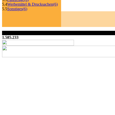
5.4
Werbemittel & Drucksachen
(6)
5.5
Sonstiges
(6)
1.585.233