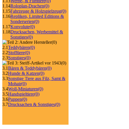
1.13
Werbe- & Filmtiere
(0)
1.14
Roloplan-Drachen
(0)
1.15
Fahrzeuge & Holzspielzeug
(0)
1.16
Repliken, Limited Editions &
Sonderserien
(0)
1.17
Konvolute
(0)
1.18
Drucksachen, Werbemittel &
Sonstiges
(0)
(0)
2.1
Teddybären
(0)
2.2
Stofftiere
(0)
2.3
Sonstiges
(0)
(0)
3.1
Bären & Teddybären
(0)
3.2
Hunde & Katzen
(0)
3.3
Sonstige Tiere aus Filz, Samt &
Mohair
(0)
3.4
Woll-Miniaturen
(0)
3.5
Handspieltiere
(0)
3.6
Puppen
(0)
3.7
Drucksachen & Sonstiges
(0)