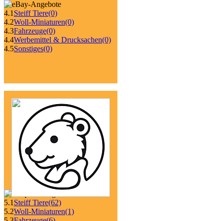
4.1
Steiff Tiere
(0)
4.2
Woll-Miniaturen
(0)
4.3
Fahrzeuge
(0)
4.4
Werbemittel & Drucksachen
(0)
4.5
Sonstiges
(0)
5.1
Steiff Tiere
(62)
5.2
Woll-Miniaturen
(1)
5.3
Fahrzeuge
(6)