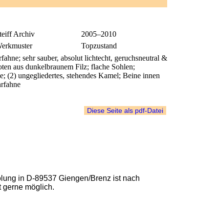
teiff Archiv
2005–2010
erkmuster
Topzustand
rfahne; sehr sauber, absolut lichtecht, geruchsneutral &
foten aus dunkelbraunem Filz; flache Sohlen;
 (2) ungegliedertes, stehendes Kamel; Beine innen
hrfahne
lung in D-89537 Giengen/Brenz ist nach
t gerne möglich.