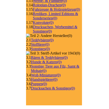
1.13
Werbe- & Filmtiere
(0)
1.14
Roloplan-Drachen
(0)
1.15
Fahrzeuge & Holzspielzeug
(0)
1.16
Repliken, Limited Editions &
Sonderserien
(0)
1.17
Konvolute
(0)
1.18
Drucksachen, Werbemittel &
Sonstiges
(0)
(0)
2.1
Teddybären
(0)
2.2
Stofftiere
(0)
2.3
Sonstiges
(0)
(0)
3.1
Bären & Teddybären
(0)
3.2
Hunde & Katzen
(0)
3.3
Sonstige Tiere aus Filz, Samt &
Mohair
(0)
3.4
Woll-Miniaturen
(0)
3.5
Handspieltiere
(0)
3.6
Puppen
(0)
3.7
Drucksachen & Sonstiges
(0)