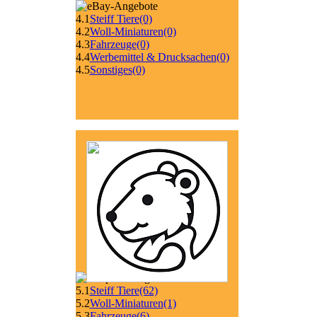
4.1
Steiff Tiere
(0)
4.2
Woll-Miniaturen
(0)
4.3
Fahrzeuge
(0)
4.4
Werbemittel & Drucksachen
(0)
4.5
Sonstiges
(0)
5.1
Steiff Tiere
(62)
5.2
Woll-Miniaturen
(1)
5.3
Fahrzeuge
(6)