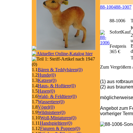
88-1004
88-1007
88-1006
T
SofortKauf
2
u
B
Festpreis
d
365 €
T
(0)
Zum Vergrößern a
1.1
Bären & Teddybären
(0)
1.2
Hunde
(0)
1.3
Katzen
(0)
(1) aus rotbra
1.4
Haus- & Hoftiere
(0)
(2) aus braune
1.5
Hasen
(0)
1.6
Wald- & Feldtiere
(0)
möglicherweise
1.7
Wassertiere
(0)
1.8
Vögel
(0)
Angebot zum Fe
1.9
Wildnistiere
(0)
vorheriger Ter
1.10
Woll-Miniaturen
(0)
1.11
Handspieltiere
(0)
1.12
Figuren & Puppen
(0)