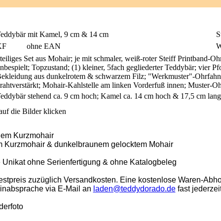
eddybär mit Kamel, 9 cm & 14 cm
S
KF
ohne EAN
W
teiliges Set aus Mohair; je mit schmaler, weiß-roter Steiff Printband-Oh
nbespielt; Topzustand; (1) kleiner, 5fach gegliederter Teddybär; vier P
ekleidung aus dunkelrotem & schwarzem Filz; "Werkmuster"-Ohrfahne;
rahtverstärkt; Mohair-Kahlstelle am linken Vorderfuß innen; Muster-O
eddybär stehend ca. 9 cm hoch; Kamel ca. 14 cm hoch & 17,5 cm lang
uf die Bilder klicken
unem Kurzmohair
m Kurzmohair & dunkelbraunem gelocktem Mohair
 Unikat ohne Serienfertigung & ohne Katalogbeleg
stpreis zuzüglich Versandkosten. Eine kostenlose Waren-Abho
minabsprache via E-Mail an
laden@teddydorado.de
fast jederzei