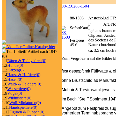
88-1502
88-1504
88-1503
Ansteck-Igel F
F
Art.-No
SofortKauf
Igel aus braune
Clip zum Anstec
des Societes de 
Festpreis
Naturschutzbund;
45 €
ca. 3,5 cm hoch 
(0)
Zum Vergrößern auf die Bilder k
1.1
Bären & Teddybären
(0)
1.2
Hunde
(0)
1.3
Katzen
(0)
fest gestopft mit Füllwatte & 
1.4
Haus- & Hoftiere
(0)
1.5
Hasen
(0)
ohne Brustschild ab Manufakt
1.6
Wald- & Feldtiere
(0)
1.7
Wassertiere
(0)
Mohair & Trevirasamt jeweils
1.8
Vögel
(0)
1.9
Wildnistiere
(0)
Im Buch "Steiff Sortiment 1947
1.10
Woll-Miniaturen
(0)
1.11
Handspieltiere
(0)
Angebot zum Festpreis zuzüg
1.12
Figuren & Puppen
(0)
vorheriger Terminabsprache v