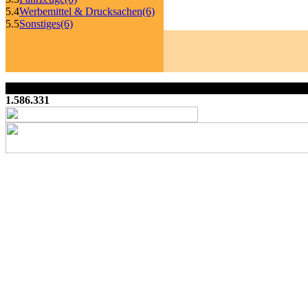
5.4
Werbemittel & Drucksachen
(6)
5.5
Sonstiges
(6)
1.586.331