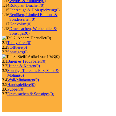
1.13
Werbe- & Filmtiere
(0)
1.14
Roloplan-Drachen
(0)
1.15
Fahrzeuge & Holzspielzeug
(0)
1.16
Repliken, Limited Editions &
Sonderserien
(0)
1.17
Konvolute
(0)
1.18
Drucksachen, Werbemittel &
Sonstiges
(0)
(0)
2.1
Teddybären
(0)
2.2
Stofftiere
(0)
2.3
Sonstiges
(0)
(0)
3.1
Bären & Teddybären
(0)
3.2
Hunde & Katzen
(0)
3.3
Sonstige Tiere aus Filz, Samt &
Mohair
(0)
3.4
Woll-Miniaturen
(0)
3.5
Handspieltiere
(0)
3.6
Puppen
(0)
3.7
Drucksachen & Sonstiges
(0)