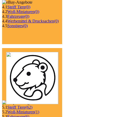
4.1
Steiff Tiere
(0)
4.2
Woll-Miniaturen
(0)
4.3
Fahrzeuge
(0)
4.4
Werbemittel & Drucksachen
(0)
4.5
Sonstiges
(0)
5.1
Steiff Tiere
(62)
5.2
Woll-Miniaturen
(1)
5.3
Fahrzeuge
(6)