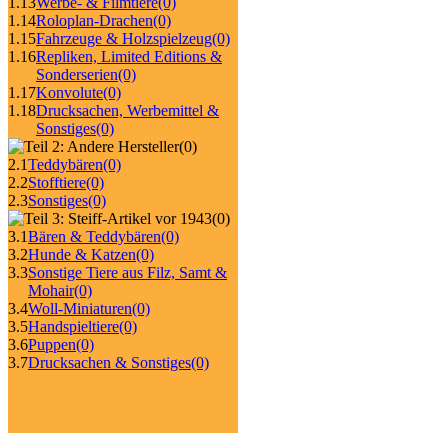
1.13
Werbe- & Filmtiere
(0)
1.14
Roloplan-Drachen
(0)
1.15
Fahrzeuge & Holzspielzeug
(0)
1.16
Repliken, Limited Editions &
Sonderserien
(0)
1.17
Konvolute
(0)
1.18
Drucksachen, Werbemittel &
Sonstiges
(0)
(0)
2.1
Teddybären
(0)
2.2
Stofftiere
(0)
2.3
Sonstiges
(0)
(0)
3.1
Bären & Teddybären
(0)
3.2
Hunde & Katzen
(0)
3.3
Sonstige Tiere aus Filz, Samt &
Mohair
(0)
3.4
Woll-Miniaturen
(0)
3.5
Handspieltiere
(0)
3.6
Puppen
(0)
3.7
Drucksachen & Sonstiges
(0)