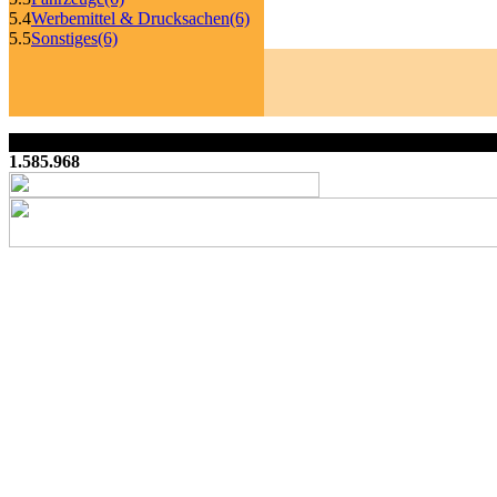
5.4
Werbemittel & Drucksachen
(6)
5.5
Sonstiges
(6)
1.585.968