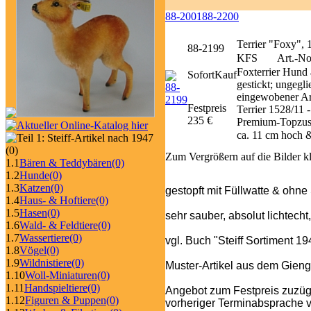
88-2001
88-2200
Terrier "Foxy", 
88-2199
KFS
Art.-No
Foxterrier Hund
SofortKauf
gestickt; ungegli
eingewobener Art
Festpreis
Terrier 1528/11
235 €
Premium-Topzus
ca. 11 cm hoch &
(0)
Zum Vergrößern auf die Bilder k
1.1
Bären & Teddybären
(0)
1.2
Hunde
(0)
1.3
Katzen
(0)
gestopft mit Füllwatte & ohne
1.4
Haus- & Hoftiere
(0)
1.5
Hasen
(0)
sehr sauber, absolut lichtecht
1.6
Wald- & Feldtiere
(0)
1.7
Wassertiere
(0)
vgl. Buch "Steiff Sortiment 1
1.8
Vögel
(0)
1.9
Wildnistiere
(0)
Muster-Artikel aus dem Gieng
1.10
Woll-Miniaturen
(0)
1.11
Handspieltiere
(0)
Angebot zum Festpreis zuzüg
1.12
Figuren & Puppen
(0)
vorheriger Terminabsprache v