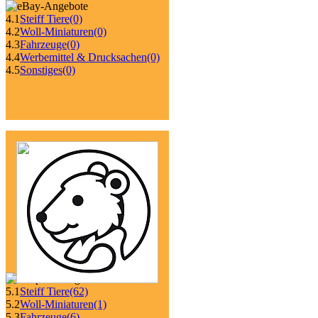
4.1
Steiff Tiere
(0)
4.2
Woll-Miniaturen
(0)
4.3
Fahrzeuge
(0)
4.4
Werbemittel & Drucksachen
(0)
4.5
Sonstiges
(0)
5.1
Steiff Tiere
(62)
5.2
Woll-Miniaturen
(1)
5.3
Fahrzeuge
(6)