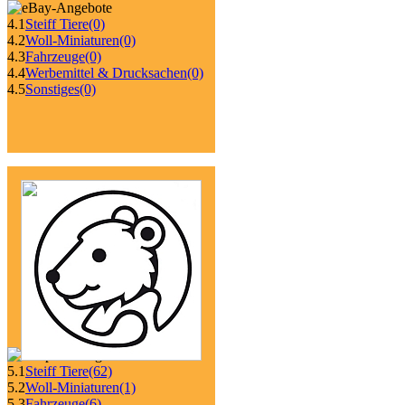
4.1
Steiff Tiere
(0)
4.2
Woll-Miniaturen
(0)
4.3
Fahrzeuge
(0)
4.4
Werbemittel & Drucksachen
(0)
4.5
Sonstiges
(0)
5.1
Steiff Tiere
(62)
5.2
Woll-Miniaturen
(1)
5.3
Fahrzeuge
(6)