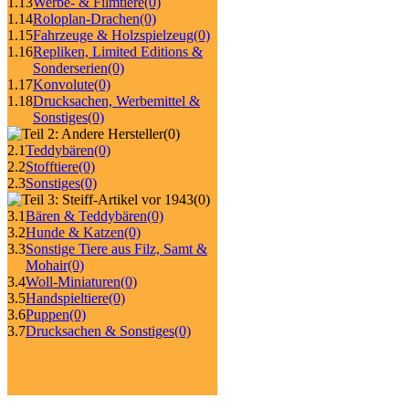
1.13
Werbe- & Filmtiere
(0)
1.14
Roloplan-Drachen
(0)
1.15
Fahrzeuge & Holzspielzeug
(0)
1.16
Repliken, Limited Editions &
Sonderserien
(0)
1.17
Konvolute
(0)
1.18
Drucksachen, Werbemittel &
Sonstiges
(0)
(0)
2.1
Teddybären
(0)
2.2
Stofftiere
(0)
2.3
Sonstiges
(0)
(0)
3.1
Bären & Teddybären
(0)
3.2
Hunde & Katzen
(0)
3.3
Sonstige Tiere aus Filz, Samt &
Mohair
(0)
3.4
Woll-Miniaturen
(0)
3.5
Handspieltiere
(0)
3.6
Puppen
(0)
3.7
Drucksachen & Sonstiges
(0)