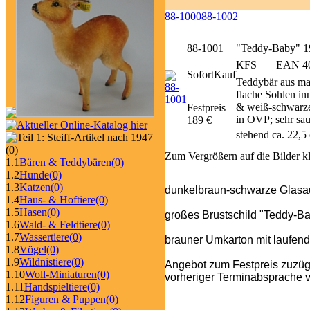
88-1000
88-1002
88-1001
"Teddy-Baby" 19
KFS
EAN 40
SofortKauf
Teddybär aus mai
flache Sohlen in
& weiß-schwarze 
Festpreis
in OVP; sehr sau
189 €
stehend ca. 22,5
(0)
Zum Vergrößern auf die Bilder k
1.1
Bären & Teddybären
(0)
1.2
Hunde
(0)
1.3
Katzen
(0)
dunkelbraun-schwarze Glas
1.4
Haus- & Hoftiere
(0)
1.5
Hasen
(0)
großes Brustschild "Teddy-Ba
1.6
Wald- & Feldtiere
(0)
1.7
Wassertiere
(0)
brauner Umkarton mit laufend
1.8
Vögel
(0)
1.9
Wildnistiere
(0)
Angebot zum Festpreis zuzüg
1.10
Woll-Miniaturen
(0)
vorheriger Terminabsprache v
1.11
Handspieltiere
(0)
1.12
Figuren & Puppen
(0)