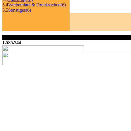
5.4
Werbemittel & Drucksachen
(6)
5.5
Sonstiges
(6)
1.585.744