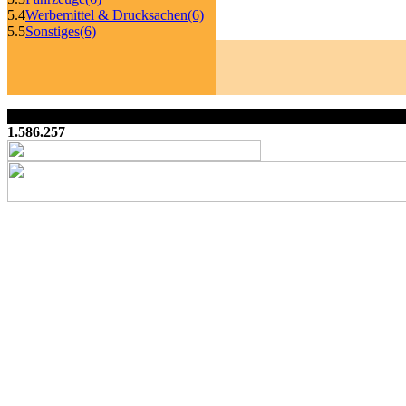
5.4
Werbemittel & Drucksachen
(6)
5.5
Sonstiges
(6)
1.586.257