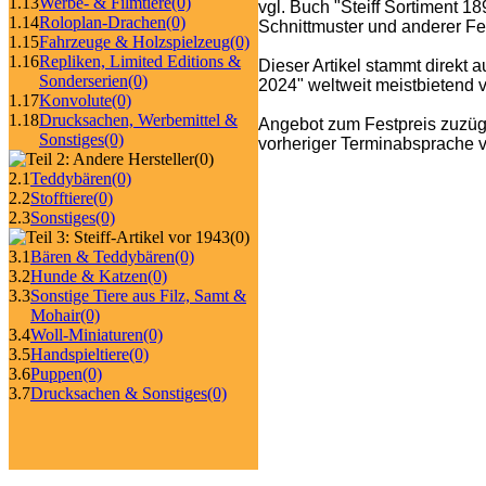
1.13
Werbe- & Filmtiere
(0)
vgl. Buch "Steiff Sortiment 1
1.14
Roloplan-Drachen
(0)
Schnittmuster und anderer Fe
1.15
Fahrzeuge & Holzspielzeug
(0)
1.16
Repliken, Limited Editions &
Dieser Artikel stammt direkt 
Sonderserien
(0)
2024" weltweit meistbietend ve
1.17
Konvolute
(0)
1.18
Drucksachen, Werbemittel &
Angebot zum Festpreis zuzüg
Sonstiges
(0)
vorheriger Terminabsprache v
(0)
2.1
Teddybären
(0)
2.2
Stofftiere
(0)
2.3
Sonstiges
(0)
(0)
3.1
Bären & Teddybären
(0)
3.2
Hunde & Katzen
(0)
3.3
Sonstige Tiere aus Filz, Samt &
Mohair
(0)
3.4
Woll-Miniaturen
(0)
3.5
Handspieltiere
(0)
3.6
Puppen
(0)
3.7
Drucksachen & Sonstiges
(0)