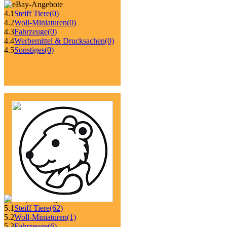
4.1
Steiff Tiere
(0)
4.2
Woll-Miniaturen
(0)
4.3
Fahrzeuge
(0)
4.4
Werbemittel & Drucksachen
(0)
4.5
Sonstiges
(0)
5.1
Steiff Tiere
(62)
5.2
Woll-Miniaturen
(1)
5.3
Fahrzeuge
(6)