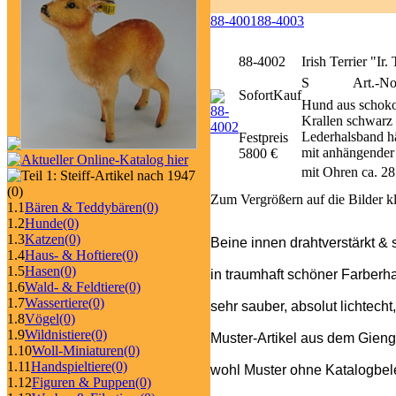
88-4001
88-4003
88-4002
Irish Terrier "Ir.
S
Art.-No
SofortKauf
Hund aus schoko
Krallen schwarz 
Lederhalsband hä
Festpreis
mit anhängender 
5800 €
mit Ohren ca. 2
(0)
Zum Vergrößern auf die Bilder k
1.1
Bären & Teddybären
(0)
1.2
Hunde
(0)
1.3
Katzen
(0)
Beine innen drahtverstärkt & 
1.4
Haus- & Hoftiere
(0)
1.5
Hasen
(0)
in traumhaft schöner Farberh
1.6
Wald- & Feldtiere
(0)
1.7
Wassertiere
(0)
sehr sauber, absolut lichtecht
1.8
Vögel
(0)
1.9
Wildnistiere
(0)
Muster-Artikel aus dem Gieng
1.10
Woll-Miniaturen
(0)
1.11
Handspieltiere
(0)
wohl Muster ohne Katalogbeleg
1.12
Figuren & Puppen
(0)