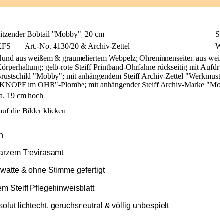
itzender Bobtail "Mobby", 20 cm
S
KFS
Art.-No. 4130/20 & Archiv-Zettel
W
und aus weißem & graumeliertem Webpelz; Ohreninnenseiten aus weiße
örperhaltung; gelb-rote Steiff Printband-Ohrfahne rückseitig mit Aufd
rustschild "Mobby"; mit anhängendem Steiff Archiv-Zettel "Werkmuster
KNOPF im OHR"-Plombe; mit anhängender Steiff Archiv-Marke "Mob
a. 19 cm hoch
uf die Bilder klicken
n
arzem Trevirasamt
llwatte & ohne Stimme gefertigt
 Steiff Pflegehinweisblatt
olut lichtecht, geruchsneutral & völlig unbespielt