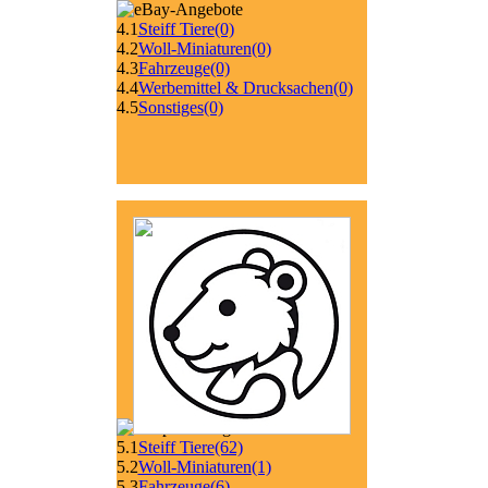
4.1
Steiff Tiere
(0)
4.2
Woll-Miniaturen
(0)
4.3
Fahrzeuge
(0)
4.4
Werbemittel & Drucksachen
(0)
4.5
Sonstiges
(0)
5.1
Steiff Tiere
(62)
5.2
Woll-Miniaturen
(1)
5.3
Fahrzeuge
(6)