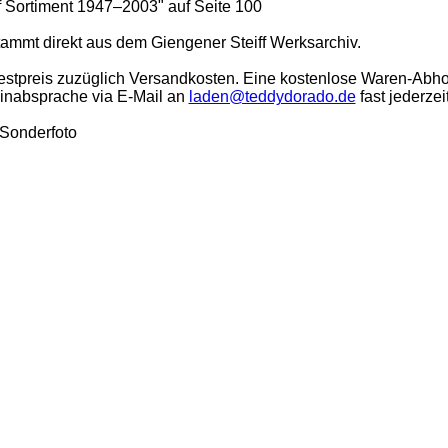
ff Sortiment 1947–2003" auf Seite 100
stammt direkt aus dem Giengener Steiff Werksarchiv.
stpreis zuzüglich Versandkosten. Eine kostenlose Waren-Abho
minabsprache via E-Mail an
laden@teddydorado.de
fast jederzei