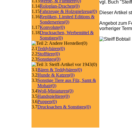
1.13
Werbe- & Filmtiere
(0)
vgl. Buch "Stei
1.14
Roloplan-Drachen
(0)
1.15
Fahrzeuge & Holzspielzeug
(0)
Dieser Artikel 
1.16
Repliken, Limited Editions &
Sonderserien
(0)
Angebot zum Fe
1.17
Konvolute
(0)
vorheriger Ter
1.18
Drucksachen, Werbemittel &
Sonstiges
(0)
(0)
2.1
Teddybären
(0)
2.2
Stofftiere
(0)
2.3
Sonstiges
(0)
(0)
3.1
Bären & Teddybären
(0)
3.2
Hunde & Katzen
(0)
3.3
Sonstige Tiere aus Filz, Samt &
Mohair
(0)
3.4
Woll-Miniaturen
(0)
3.5
Handspieltiere
(0)
3.6
Puppen
(0)
3.7
Drucksachen & Sonstiges
(0)