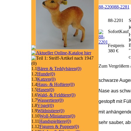
88-2200
88-2281
88-2201
S
SofortKauf
H
K
B
Festpreis
"
380 €
c
(0)
Zum Vergrößern a
1.1
Bären & Teddybären
(0)
1.2
Hunde
(0)
1.3
Katzen
(0)
schwarze Auge
1.4
Haus- & Hoftiere
(0)
1.5
Hasen
(0)
Nase aus schw
1.6
Wald- & Feldtiere
(0)
1.7
Wassertiere
(0)
gestopft mit Fü
1.8
Vögel
(0)
1.9
Wildnistiere
(0)
mit anhängendem
1.10
Woll-Miniaturen
(0)
1.11
Handspieltiere
(0)
sehr sauber, abs
1.12
Figuren & Puppen
(0)