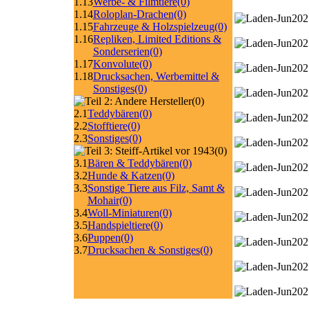
1.13
Werbe- & Filmtiere
(0)
1.14
Roloplan-Drachen
(0)
1.15
Fahrzeuge & Holzspielzeug
(0)
1.16
Repliken, Limited Editions &
Sonderserien
(0)
1.17
Konvolute
(0)
1.18
Drucksachen, Werbemittel &
Sonstiges
(0)
(0)
2.1
Teddybären
(0)
2.2
Stofftiere
(0)
2.3
Sonstiges
(0)
(0)
3.1
Bären & Teddybären
(0)
3.2
Hunde & Katzen
(0)
3.3
Sonstige Tiere aus Filz, Samt &
Mohair
(0)
3.4
Woll-Miniaturen
(0)
3.5
Handspieltiere
(0)
3.6
Puppen
(0)
3.7
Drucksachen & Sonstiges
(0)