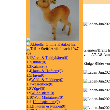
Giengen/Brenz l
(0)
vom A7-A8-Auto
1.1
Bären & Teddybären
(0)
1.2
Hunde
(0)
Einige Bilder vo
1.3
Katzen
(0)
1.4
Haus- & Hoftiere
(0)
1.5
Hasen
(0)
1.6
Wald- & Feldtiere
(0)
1.7
Wassertiere
(0)
1.8
Vögel
(0)
1.9
Wildnistiere
(0)
1.10
Woll-Miniaturen
(0)
1.11
Handspieltiere
(0)
1.12
Figuren & Puppen
(0)