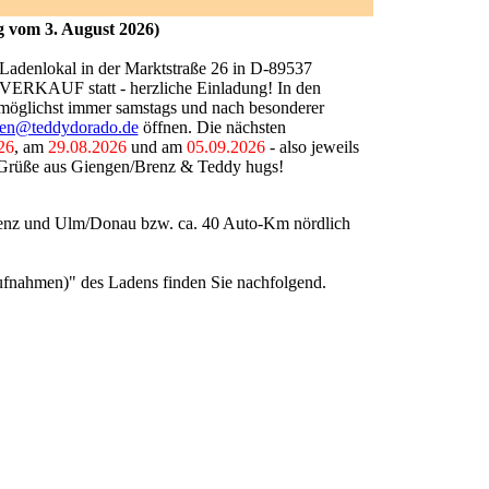
 vom 3. August 2026)
 Ladenlokal in der Marktstraße 26 in D-89537
ERKAUF statt - herzliche Einladung! In den
glichst immer samstags und nach besonderer
den@teddydorado.de
öffnen. Die nächsten
26
, am
29.08.2026
und am
05.09.2026
- also jeweils
e Grüße aus Giengen/Brenz & Teddy hugs!
renz und Ulm/Donau bzw. ca. 40 Auto-Km nördlich
aufnahmen)" des Ladens finden Sie nachfolgend.