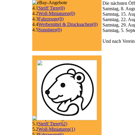
Die nächsten Öf
4.1
Steiff Tiere
(0)
Samstag, 8. Augu
4.2
Woll-Miniaturen
(0)
Samstag, 15. Aug
4.3
Fahrzeuge
(0)
Samstag, 22. Aug
4.4
Werbemittel & Drucksachen
(0)
Samstag, 29. Au
4.5
Sonstiges
(0)
Samstag, 5. Sept
Und nach Verein
5.1
Steiff Tiere
(62)
5.2
Woll-Miniaturen
(1)
5.3
Fahrzeuge
(6)