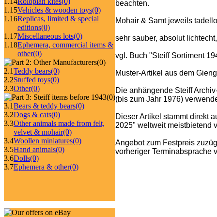
1.14
Roloplan kites
(0)
beachten.
1.15
Vehicles & wooden toys
(0)
1.16
Replicas, limited & special
Mohair & Samt jeweils tadello
editions
(0)
1.17
Miscellaneous lots
(0)
sehr sauber, absolut lichtecht
1.18
Ephemera, commercial items &
other
(0)
vgl. Buch "Steiff Sortiment 
(0)
2.1
Teddy bears
(0)
Muster-Artikel aus dem Gieng
2.2
Stuffed toys
(0)
2.3
Other
(0)
Die anhängende Steiff Archiv
(0)
(bis zum Jahr 1976) verwende
3.1
Bears & teddy bears
(0)
3.2
Dogs & cats
(0)
Dieser Artikel stammt direkt 
3.3
Other animals made from felt,
2025" weltweit meistbietend ve
velvet & mohair
(0)
3.4
Woollen miniatures
(0)
Angebot zum Festpreis zuzüg
3.5
Hand animals
(0)
vorheriger Terminabsprache v
3.6
Dolls
(0)
3.7
Ephemera & other
(0)