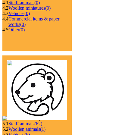
4.1
Steiff animals
(0)
4.2
Woollen miniatures
(0)
4.3
Vehicles
(0)
4.4
Commercial items & paper
works
(0)
4.5
Other
(0)
5.1
Steiff animals
(62)
5.2
Woollen animals
(1)
5.3
Vehicles
(6)