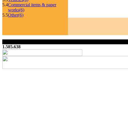
5.4
Commercial items & paper
works
(6)
5.5
Other
(6)
1.585.638