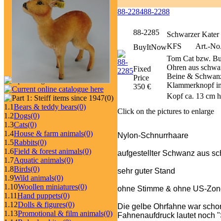
88-2284
88-2288
88-2285
Schwarzer Kater 
KFS
Art.-No
BuyItNow
Tom Cat bzw. Bu
Ohren aus schwar
Fixed
Beine & Schwanz i
Price
Klammerknopf im 
350 €
Kopf ca. 13 cm h
(0)
1.1
Bears & teddy bears
(0)
Click on the pictures to enlarge
1.2
Dogs
(0)
1.3
Cats
(0)
1.4
House & farm animals
(0)
Nylon-Schnurrhaare
1.5
Rabbits
(0)
1.6
Field & forest animals
(0)
aufgestellter Schwanz aus s
1.7
Aquatic animals
(0)
1.8
Birds
(0)
sehr guter Stand
1.9
Wild animals
(0)
1.10
Woollen miniatures
(0)
ohne Stimme & ohne US-Zone
1.11
Hand puppets
(0)
1.12
Dolls & figures
(0)
Die gelbe Ohrfahne war schon
1.13
Promotional & film animals
(0)
Fahnenaufdruck lautet noch "St