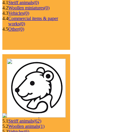
4.1
Steiff animals
(0)
4.2
Woollen miniatures
(0)
4.3
Vehicles
(0)
4.4
Commercial items & paper
works
(0)
4.5
Other
(0)
5.1
Steiff animals
(62)
5.2
Woollen animals
(1)
5.3
Vehicles
(6)