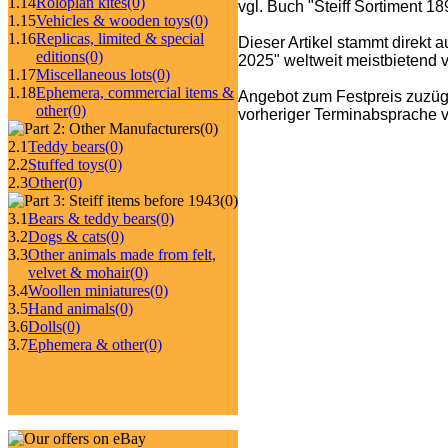
1.14
Roloplan kites
(0)
vgl. Buch "Steiff Sortiment 1
1.15
Vehicles & wooden toys
(0)
1.16
Replicas, limited & special
Dieser Artikel stammt direkt 
editions
(0)
2025" weltweit meistbietend ve
1.17
Miscellaneous lots
(0)
1.18
Ephemera, commercial items &
Angebot zum Festpreis zuzüg
other
(0)
vorheriger Terminabsprache v
(0)
2.1
Teddy bears
(0)
2.2
Stuffed toys
(0)
2.3
Other
(0)
(0)
3.1
Bears & teddy bears
(0)
3.2
Dogs & cats
(0)
3.3
Other animals made from felt,
velvet & mohair
(0)
3.4
Woollen miniatures
(0)
3.5
Hand animals
(0)
3.6
Dolls
(0)
3.7
Ephemera & other
(0)