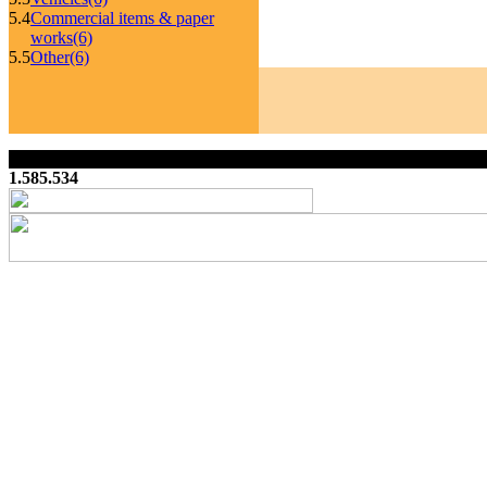
5.4
Commercial items & paper
works
(6)
5.5
Other
(6)
1.585.534