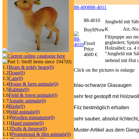
88-4008
88-4011
88-4010
Jungheld mit Säb
K
Art.-No
BuyItNow
Filzpuppe aus mo
gegliedert; Spitz
Fixed
Holzsäbel; ca. 4
Price
"Jungheld mit Sä
4600 €
stehend mit Hut 
(0)
1.1
Bears & teddy bears
(0)
Click on the pictures to enlarge
1.2
Dogs
(0)
1.3
Cats
(0)
1.4
House & farm animals
(0)
blau-schwarze Glasaugen
1.5
Rabbits
(0)
1.6
Field & forest animals
(0)
sehr fest gestopft mit Holzwol
1.7
Aquatic animals
(0)
1.8
Birds
(0)
Filz bestmöglich erhalten
1.9
Wild animals
(0)
1.10
Woollen miniatures
(0)
sehr sauber, absolut lichtecht
1.11
Hand puppets
(0)
1.12
Dolls & figures
(0)
Muster-Artikel aus dem Gieng
1.13
Promotional & film animals
(0)