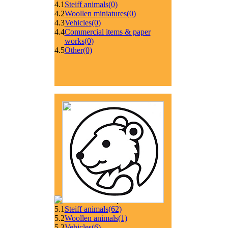
4.1
Steiff animals
(0)
4.2
Woollen miniatures
(0)
4.3
Vehicles
(0)
4.4
Commercial items & paper
works
(0)
4.5
Other
(0)
5.1
Steiff animals
(62)
5.2
Woollen animals
(1)
5.3
Vehicles
(6)