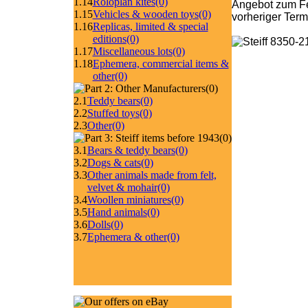
1.14
Roloplan kites
(0)
Angebot zum Fe
1.15
Vehicles & wooden toys
(0)
vorheriger Ter
1.16
Replicas, limited & special
editions
(0)
1.17
Miscellaneous lots
(0)
1.18
Ephemera, commercial items &
other
(0)
(0)
2.1
Teddy bears
(0)
2.2
Stuffed toys
(0)
2.3
Other
(0)
(0)
3.1
Bears & teddy bears
(0)
3.2
Dogs & cats
(0)
3.3
Other animals made from felt,
velvet & mohair
(0)
3.4
Woollen miniatures
(0)
3.5
Hand animals
(0)
3.6
Dolls
(0)
3.7
Ephemera & other
(0)