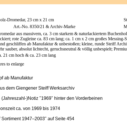
olz-Dromedar, 23 cm x 21 cm
St
Art.-No. 8350/21 & Archiv-Marke
M
romedar aus massivem, ca. 3 cm starkem & naturlackiertem Buchenhol
ackiert; rote Zugleine ca. 83 cm lang; ca. 1 cm x 2 cm großes Messing-S
und geschliffen ab Manufaktur & unbestoßen; kleine, runde Steiff Ar
ehr sauber, absolut lichtecht, geruchsneutral & völlig unbespielt; Prem
a. 21 cm hoch & ca. 23 cm lang
res to enlarge
pf ab Manufaktur
aus dem Giengener Steiff Werksarchiv
e (Jahreszahl-)Notiz "1969" hinter den Vorderbeinen
onszeit ca. von 1969 bis 1974
ff Sortiment 1947–2003" auf Seite 454