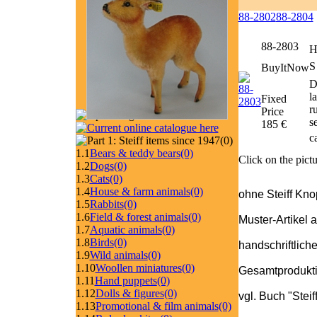
88-2802
88-2804
88-2803
H
S
BuyItNow
D
l
Fixed
r
Price
s
185 €
c
(0)
1.1
Bears & teddy bears
(0)
Click on the pictu
1.2
Dogs
(0)
1.3
Cats
(0)
1.4
House & farm animals
(0)
ohne Steiff Kno
1.5
Rabbits
(0)
1.6
Field & forest animals
(0)
Muster-Artikel 
1.7
Aquatic animals
(0)
1.8
Birds
(0)
handschriftlich
1.9
Wild animals
(0)
1.10
Woollen miniatures
(0)
Gesamtprodukti
1.11
Hand puppets
(0)
1.12
Dolls & figures
(0)
vgl. Buch "Stei
1.13
Promotional & film animals
(0)