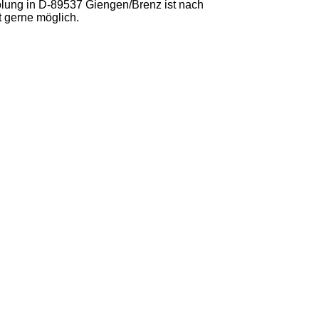
lung in D-89537 Giengen/Brenz ist nach
t gerne möglich.