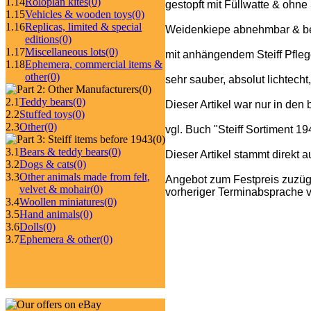
1.14
Roloplan kites
(0)
gestopft mit Füllwatte & ohne
1.15
Vehicles & wooden toys
(0)
1.16
Replicas, limited & special
Weidenkiepe abnehmbar & be
editions
(0)
1.17
Miscellaneous lots
(0)
mit anhängendem Steiff Pfleg
1.18
Ephemera, commercial items &
other
(0)
sehr sauber, absolut lichtecht
(0)
2.1
Teddy bears
(0)
Dieser Artikel war nur in de
2.2
Stuffed toys
(0)
2.3
Other
(0)
vgl. Buch "Steiff Sortiment 1
(0)
3.1
Bears & teddy bears
(0)
Dieser Artikel stammt direkt 
3.2
Dogs & cats
(0)
3.3
Other animals made from felt,
Angebot zum Festpreis zuzüg
velvet & mohair
(0)
vorheriger Terminabsprache v
3.4
Woollen miniatures
(0)
3.5
Hand animals
(0)
3.6
Dolls
(0)
3.7
Ephemera & other
(0)