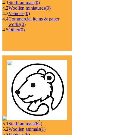
4.1
Steiff animals
(0)
4.2
Woollen miniatures
(0)
4.3
Vehicles
(0)
4.4
Commercial items & paper
works
(0)
4.5
Other
(0)
5.1
Steiff animals
(62)
5.2
Woollen animals
(1)
5.3
Vehicles
(6)