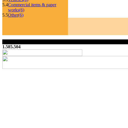
5.4
Commercial items & paper
works
(6)
5.5
Other
(6)
1.585.504