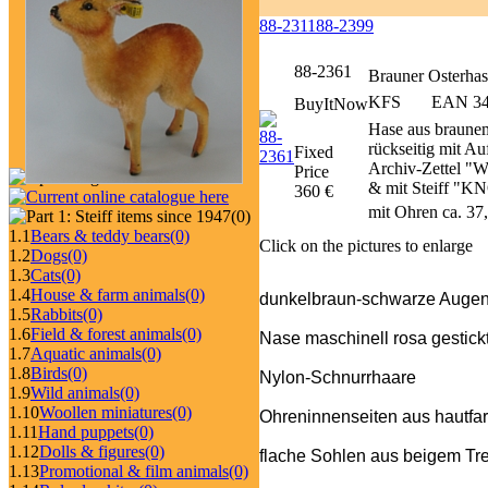
88-2311
88-2399
88-2361
Brauner Osterhas
KFS
EAN 349
BuyItNow
Hase aus braunem
rückseitig mit A
Fixed
Archiv-Zettel "W
Price
& mit Steiff "K
360 €
mit Ohren ca. 37
(0)
1.1
Bears & teddy bears
(0)
Click on the pictures to enlarge
1.2
Dogs
(0)
1.3
Cats
(0)
1.4
House & farm animals
(0)
dunkelbraun-schwarze Auge
1.5
Rabbits
(0)
1.6
Field & forest animals
(0)
Nase maschinell rosa gestick
1.7
Aquatic animals
(0)
1.8
Birds
(0)
Nylon-Schnurrhaare
1.9
Wild animals
(0)
1.10
Woollen miniatures
(0)
Ohreninnenseiten aus hautfa
1.11
Hand puppets
(0)
1.12
Dolls & figures
(0)
flache Sohlen aus beigem Tre
1.13
Promotional & film animals
(0)