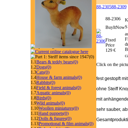
88-2305
88-2309
88-2306
K
S
BuyItNow
a
F
Fixed
d
Price
B
129 €
c
(0)
1.1
Bears & teddy bears
(0)
Click on the pictu
1.2
Dogs
(0)
1.3
Cats
(0)
1.4
House & farm animals
(0)
fest gestopft mi
1.5
Rabbits
(0)
1.6
Field & forest animals
(0)
ohne Steiff Kno
1.7
Aquatic animals
(0)
1.8
Birds
(0)
mit anhängendem
1.9
Wild animals
(0)
1.10
Woollen miniatures
(0)
sehr sauber, abs
1.11
Hand puppets
(0)
1.12
Dolls & figures
(0)
Gesamtprodukti
1.13
Promotional & film animals
(0)