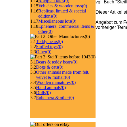
1.14
Roloplan kites
(0)
vgl. Buch "Stei
1.15
Vehicles & wooden toys
(0)
1.16
Replicas, limited & special
Dieser Artikel 
editions
(0)
1.17
Miscellaneous lots
(0)
Angebot zum Fe
1.18
Ephemera, commercial items &
vorheriger Ter
other
(0)
(0)
2.1
Teddy bears
(0)
2.2
Stuffed toys
(0)
2.3
Other
(0)
(0)
3.1
Bears & teddy bears
(0)
3.2
Dogs & cats
(0)
3.3
Other animals made from felt,
velvet & mohair
(0)
3.4
Woollen miniatures
(0)
3.5
Hand animals
(0)
3.6
Dolls
(0)
3.7
Ephemera & other
(0)