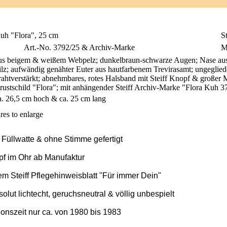
uh "Flora", 25 cm
St
Art.-No. 3792/25 & Archiv-Marke
M
us beigem & weißem Webpelz; dunkelbraun-schwarze Augen; Nase aus
ilz; aufwändig genähter Euter aus hautfarbenem Trevirasamt; ungeglied
rahtverstärkt; abnehmbares, rotes Halsband mit Steiff Knopf & großer 
rustschild "Flora"; mit anhängender Steiff Archiv-Marke "Flora Kuh 
a. 26,5 cm hoch & ca. 25 cm lang
res to enlarge
t Füllwatte & ohne Stimme gefertigt
pf im Ohr ab Manufaktur
 Steiff Pflegehinweisblatt "Für immer Dein"
olut lichtecht, geruchsneutral & völlig unbespielt
onszeit nur ca. von 1980 bis 1983