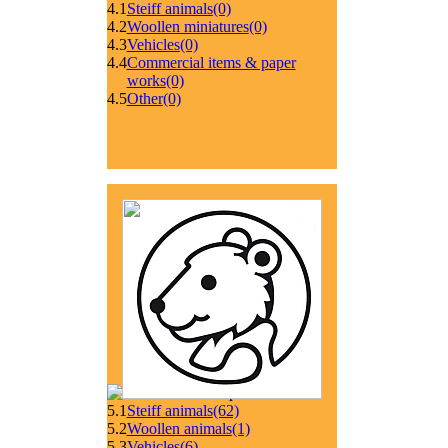
4.1
Steiff animals
(0)
4.2
Woollen miniatures
(0)
4.3
Vehicles
(0)
4.4
Commercial items & paper
works
(0)
4.5
Other
(0)
5.1
Steiff animals
(62)
5.2
Woollen animals
(1)
5.3
Vehicles
(6)