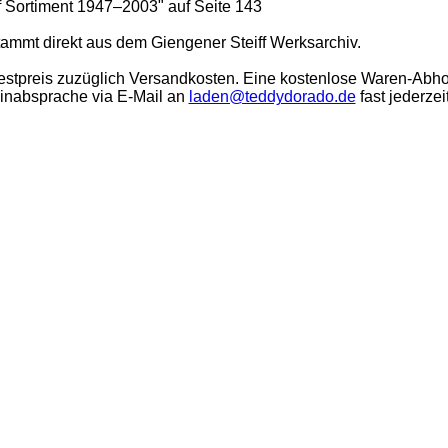
ff Sortiment 1947–2003" auf Seite 143
stammt direkt aus dem Giengener Steiff Werksarchiv.
stpreis zuzüglich Versandkosten. Eine kostenlose Waren-Abho
minabsprache via E-Mail an
laden@teddydorado.de
fast jederzei