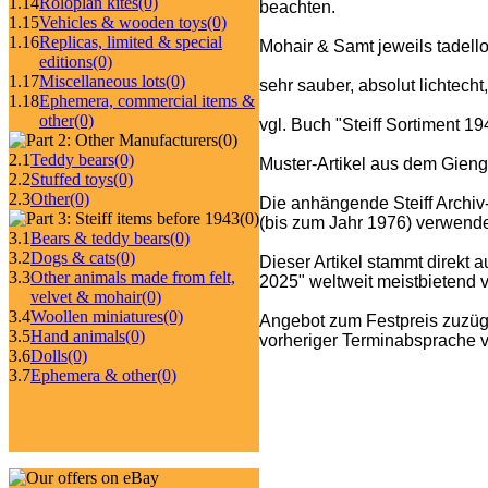
1.14
Roloplan kites
(0)
beachten.
1.15
Vehicles & wooden toys
(0)
1.16
Replicas, limited & special
Mohair & Samt jeweils tadello
editions
(0)
1.17
Miscellaneous lots
(0)
sehr sauber, absolut lichtecht
1.18
Ephemera, commercial items &
other
(0)
vgl. Buch "Steiff Sortiment 
(0)
2.1
Teddy bears
(0)
Muster-Artikel aus dem Gieng
2.2
Stuffed toys
(0)
2.3
Other
(0)
Die anhängende Steiff Archiv
(0)
(bis zum Jahr 1976) verwende
3.1
Bears & teddy bears
(0)
3.2
Dogs & cats
(0)
Dieser Artikel stammt direkt 
3.3
Other animals made from felt,
2025" weltweit meistbietend ve
velvet & mohair
(0)
3.4
Woollen miniatures
(0)
Angebot zum Festpreis zuzüg
3.5
Hand animals
(0)
vorheriger Terminabsprache v
3.6
Dolls
(0)
3.7
Ephemera & other
(0)