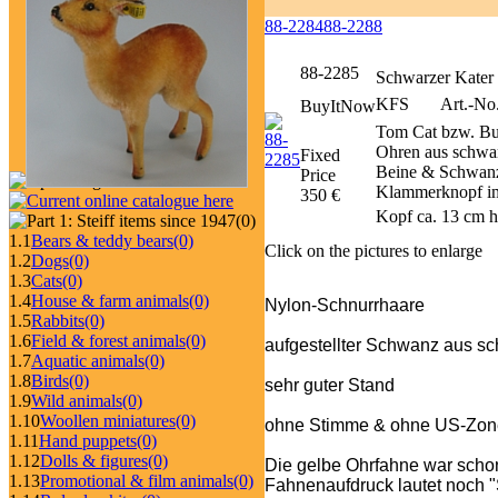
88-2284
88-2288
88-2285
Schwarzer Kater 
KFS
Art.-No
BuyItNow
Tom Cat bzw. Bu
Ohren aus schwar
Fixed
Beine & Schwanz i
Price
Klammerknopf im 
350 €
Kopf ca. 13 cm h
(0)
1.1
Bears & teddy bears
(0)
Click on the pictures to enlarge
1.2
Dogs
(0)
1.3
Cats
(0)
1.4
House & farm animals
(0)
Nylon-Schnurrhaare
1.5
Rabbits
(0)
1.6
Field & forest animals
(0)
aufgestellter Schwanz aus s
1.7
Aquatic animals
(0)
1.8
Birds
(0)
sehr guter Stand
1.9
Wild animals
(0)
1.10
Woollen miniatures
(0)
ohne Stimme & ohne US-Zone
1.11
Hand puppets
(0)
1.12
Dolls & figures
(0)
Die gelbe Ohrfahne war schon
1.13
Promotional & film animals
(0)
Fahnenaufdruck lautet noch "St