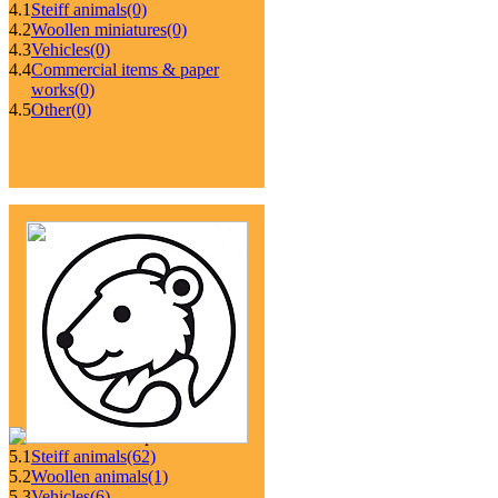
4.1
Steiff animals
(0)
4.2
Woollen miniatures
(0)
4.3
Vehicles
(0)
4.4
Commercial items & paper
works
(0)
4.5
Other
(0)
5.1
Steiff animals
(62)
5.2
Woollen animals
(1)
5.3
Vehicles
(6)