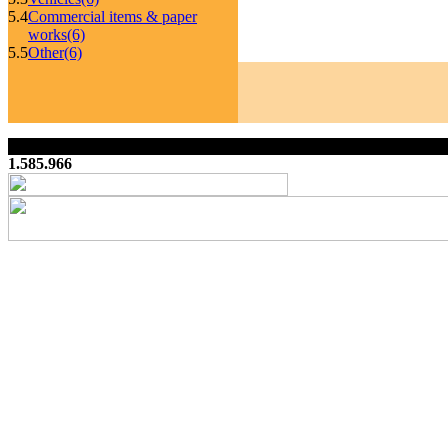
5.4
Commercial items & paper
works
(6)
5.5
Other
(6)
1.585.966