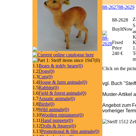
88-2627
88-2629
Z
88-2628
S
BuyItNow
a
K
Fixed
K
Price
1
240 €
T
m
(0)
1.1
Bears & teddy bears
(0)
Click on the pictu
1.2
Dogs
(0)
1.3
Cats
(0)
1.4
House & farm animals
(0)
vgl. Buch "Stei
1.5
Rabbits
(0)
1.6
Field & forest animals
(0)
Muster-Artikel 
1.7
Aquatic animals
(0)
1.8
Birds
(0)
Angebot zum Fe
1.9
Wild animals
(0)
vorheriger Ter
1.10
Woollen miniatures
(0)
1.11
Hand puppets
(0)
1.12
Dolls & figures
(0)
1.13
Promotional & film animals
(0)