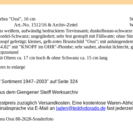
ebra "Ossi", 16 cm
St
Art.-No. 1512/16 & Archiv-Zettel
W
us weißem, aufwändig bedrucktem Trevirasamt; dunkelbraun-schwarz
ordel-Schwanz; ungegliedert; sehr fest gestopft mit Füllwatte; ohne Stim
nopf gefertigt; kleines, gelb-rotes Brustschild "Ossi"; mit anhängende
.4.82" mit "KNOPF im OHR"-Plombe; sehr sauber, absolut lichtecht, ge
opzustand
it Ohren ca. 17 cm hoch & ohne Schwanz ca. 15 cm lang
res to enlarge
ff Sortiment 1947–2003" auf Seite 324
aus dem Giengener Steiff Werksarchiv
stpreis zuzüglich Versandkosten. Eine kostenlose Waren-Abho
minabsprache via E-Mail an
laden@teddydorado.de
fast jederzei