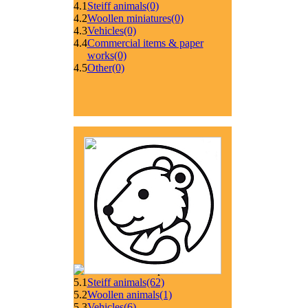
4.1
Steiff animals
(0)
4.2
Woollen miniatures
(0)
4.3
Vehicles
(0)
4.4
Commercial items & paper
works
(0)
4.5
Other
(0)
5.1
Steiff animals
(62)
5.2
Woollen animals
(1)
5.3
Vehicles
(6)