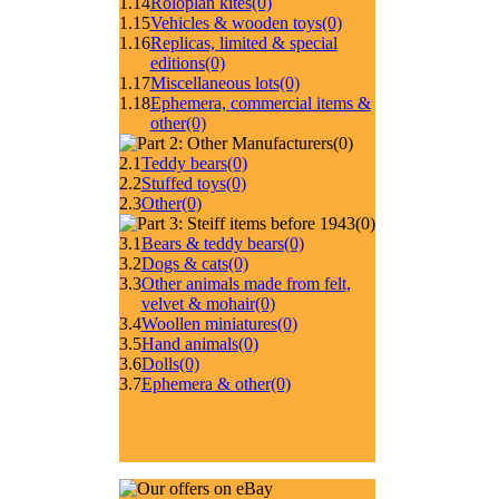
1.14
Roloplan kites
(0)
1.15
Vehicles & wooden toys
(0)
1.16
Replicas, limited & special
editions
(0)
1.17
Miscellaneous lots
(0)
1.18
Ephemera, commercial items &
other
(0)
(0)
2.1
Teddy bears
(0)
2.2
Stuffed toys
(0)
2.3
Other
(0)
(0)
3.1
Bears & teddy bears
(0)
3.2
Dogs & cats
(0)
3.3
Other animals made from felt,
velvet & mohair
(0)
3.4
Woollen miniatures
(0)
3.5
Hand animals
(0)
3.6
Dolls
(0)
3.7
Ephemera & other
(0)