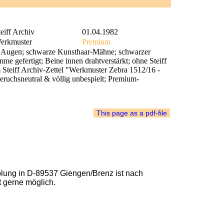
eiff Archiv
01.04.1982
erkmuster
Premium
e Augen; schwarze Kunsthaar-Mähne; schwarzer
me gefertigt; Beine innen drahtverstärkt; ohne Steiff
m Steiff Archiv-Zettel "Werkmuster Zebra 1512/16 -
ruchsneutral & völlig unbespielt; Premium-
lung in D-89537 Giengen/Brenz ist nach
t gerne möglich.