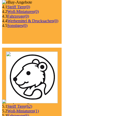
4.1
Steiff Tiere
(0)
4.2
Woll-Miniaturen
(0)
4.3
Fahrzeuge
(0)
4.4
Werbemittel & Drucksachen
(0)
4.5
Sonstiges
(0)
5.1
Steiff Tiere
(62)
5.2
Woll-Miniaturen
(1)
5.3
Fahrzeuge
(6)