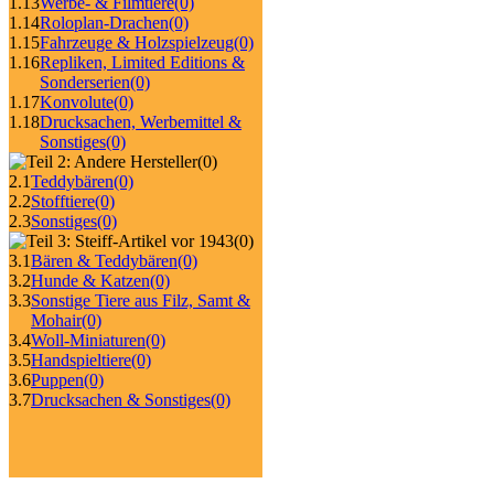
1.13
Werbe- & Filmtiere
(0)
1.14
Roloplan-Drachen
(0)
1.15
Fahrzeuge & Holzspielzeug
(0)
1.16
Repliken, Limited Editions &
Sonderserien
(0)
1.17
Konvolute
(0)
1.18
Drucksachen, Werbemittel &
Sonstiges
(0)
(0)
2.1
Teddybären
(0)
2.2
Stofftiere
(0)
2.3
Sonstiges
(0)
(0)
3.1
Bären & Teddybären
(0)
3.2
Hunde & Katzen
(0)
3.3
Sonstige Tiere aus Filz, Samt &
Mohair
(0)
3.4
Woll-Miniaturen
(0)
3.5
Handspieltiere
(0)
3.6
Puppen
(0)
3.7
Drucksachen & Sonstiges
(0)