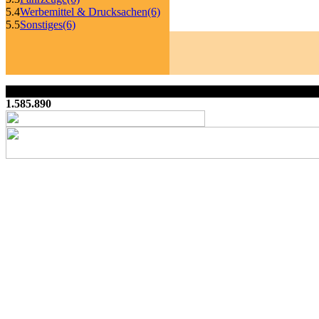
5.4
Werbemittel & Drucksachen
(6)
5.5
Sonstiges
(6)
1.585.890