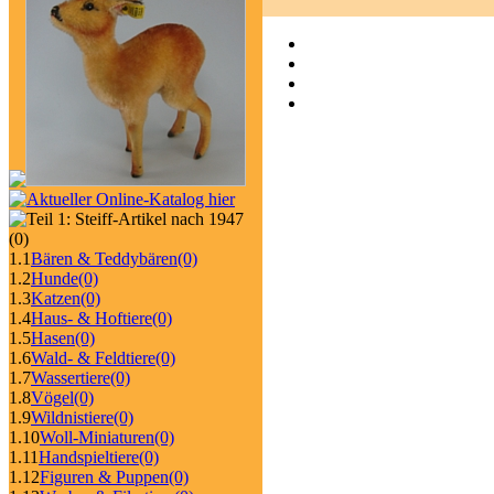
(0)
1.1
Bären & Teddybären
(0)
1.2
Hunde
(0)
1.3
Katzen
(0)
1.4
Haus- & Hoftiere
(0)
1.5
Hasen
(0)
1.6
Wald- & Feldtiere
(0)
1.7
Wassertiere
(0)
1.8
Vögel
(0)
1.9
Wildnistiere
(0)
1.10
Woll-Miniaturen
(0)
1.11
Handspieltiere
(0)
1.12
Figuren & Puppen
(0)