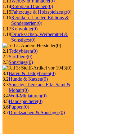
1.13
Werbe- & Filmtiere
(0)
1.14
Roloplan-Drachen
(0)
1.15
Fahrzeuge & Holzspielzeug
(0)
1.16
Repliken, Limited Editions &
Sonderserien
(0)
1.17
Konvolute
(0)
1.18
Drucksachen, Werbemittel &
Sonstiges
(0)
(0)
2.1
Teddybären
(0)
2.2
Stofftiere
(0)
2.3
Sonstiges
(0)
(0)
3.1
Bären & Teddybären
(0)
3.2
Hunde & Katzen
(0)
3.3
Sonstige Tiere aus Filz, Samt &
Mohair
(0)
3.4
Woll-Miniaturen
(0)
3.5
Handspieltiere
(0)
3.6
Puppen
(0)
3.7
Drucksachen & Sonstiges
(0)