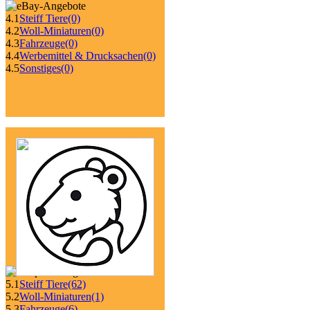
4.1
Steiff Tiere
(0)
4.2
Woll-Miniaturen
(0)
4.3
Fahrzeuge
(0)
4.4
Werbemittel & Drucksachen
(0)
4.5
Sonstiges
(0)
5.1
Steiff Tiere
(62)
5.2
Woll-Miniaturen
(1)
5.3
Fahrzeuge
(6)