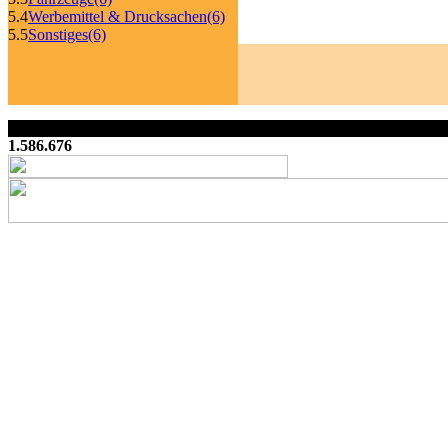
5.4
Werbemittel & Drucksachen
(6)
5.5
Sonstiges
(6)
1.586.676