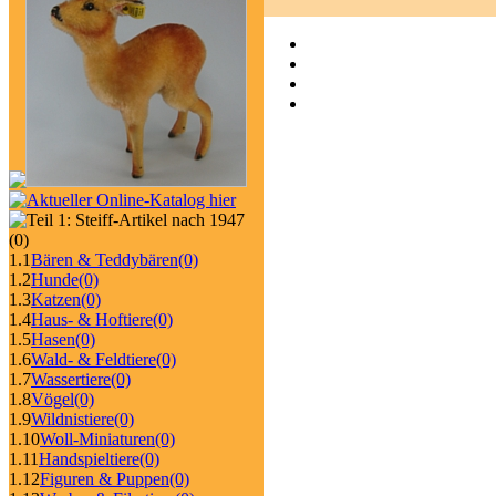
(0)
1.1
Bären & Teddybären
(0)
1.2
Hunde
(0)
1.3
Katzen
(0)
1.4
Haus- & Hoftiere
(0)
1.5
Hasen
(0)
1.6
Wald- & Feldtiere
(0)
1.7
Wassertiere
(0)
1.8
Vögel
(0)
1.9
Wildnistiere
(0)
1.10
Woll-Miniaturen
(0)
1.11
Handspieltiere
(0)
1.12
Figuren & Puppen
(0)