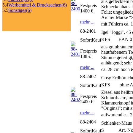
aus geflecktem 
5.4
Werbemittel & Drucksachen
(6)
Festpreis
Schneckenhaus bl
5.5
Sonstiges
(6)
1400 €
Folie; ungeglied
Archiv-Marke "S
mehr ...
mit Fühlern ca. 
88-2401
Igel "Joggi", 45
KFS
EAN 070
SofortKauf
aus graubraunem
Festpreis
hautfarbenem Tre
138 €
Stimme gefertigt;
anhängend; sehr 
mehr ...
ca. 28 cm hoch 
88-2402
Cosy Erdhörnche
KFS
ohne Ar
SofortKauf
Ziesel aus hell
Festpreis
Schnurrhaare; un
2400 €
Klammerknopf im
"Original"; mit
mehr ...
aufwartend ca. 
88-2404
Schlenker-Maus 
S
Art.-No
SofortKauf