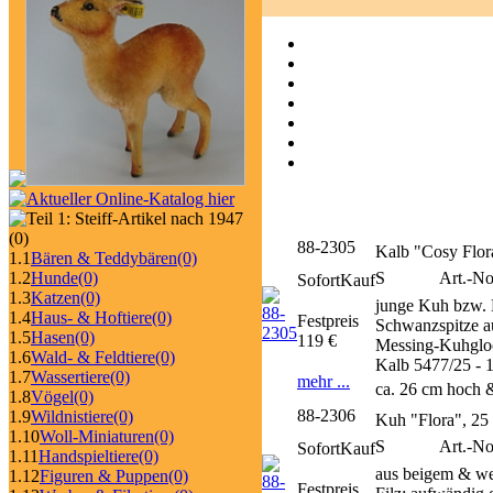
(0)
88-2305
Kalb "Cosy Flor
1.1
Bären & Teddybären
(0)
S
Art.-N
1.2
Hunde
(0)
SofortKauf
1.3
Katzen
(0)
junge Kuh bzw. 
1.4
Haus- & Hoftiere
(0)
Festpreis
Schwanzspitze au
1.5
Hasen
(0)
119 €
Messing-Kuhglock
1.6
Wald- & Feldtiere
(0)
Kalb 5477/25 - 
1.7
Wassertiere
(0)
mehr ...
ca. 26 cm hoch &
1.8
Vögel
(0)
88-2306
1.9
Wildnistiere
(0)
Kuh "Flora", 25
1.10
Woll-Miniaturen
(0)
S
Art.-N
SofortKauf
1.11
Handspieltiere
(0)
aus beigem & we
1.12
Figuren & Puppen
(0)
Festpreis