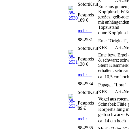
S
Art.-No
SofortKauf
Eule aus grauem
Kopfpinsel; Füße
Festpreis
großes, gelb-rot
189 €
mit anhängendem,
Topzustand
mehr ...
ohne Kopfpinsel
88-2531
Ente "Original",
KFS
Art.-No
SofortKauf
Ente bzw. Erpel
Festpreis
& schwarz; schw
130 €
Steiff Klammerkn
erhalten; sehr sa
mehr ...
ca. 10,5 cm hoc
88-2534
Papagei "Lora",
KFS
Art.-No
SofortKauf
Vogel aus rotem
Festpreis
Schnabel; Füße g
89 €
Körperhaltung mi
gelb-schwarze Fa
mehr ...
ca. 14 cm hoch
88-2535
Musik-Hahn "Ga