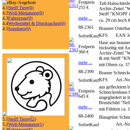
Festpreis
Taft-Halsschleif
255 €
4.1
Steiff Tiere
(0)
Archiv-Zettel "
4.2
Woll-Miniaturen
(0)
Steiff "KNOPF i
mehr ...
4.3
Fahrzeuge
(0)
ca. 29 cm hoch 
4.4
Werbemittel & Drucksachen
(0)
88-2361
Brauner Osterha
4.5
Sonstiges
(0)
KFS
EAN 34
SofortKauf
Hase aus braunem
Festpreis
rückseitig mit A
360 €
Archiv-Zettel "W
& mit Steiff "K
mehr ...
mit Ohren ca. 3
88-2399
Braune Schnecke
KFS
Art.-No
SofortKauf
aus geflecktem 
Festpreis
Schneckenhaus br
645 €
ungegliedert in 
Brustschild "Nel
mehr ...
mit Fühlern ca. 
88-2400
Blaugrüne Schne
5.1
Steiff Tiere
(62)
Art.-N
5.2
Woll-Miniaturen
(1)
SofortKauf
5.3
Fahrzeuge
(6)