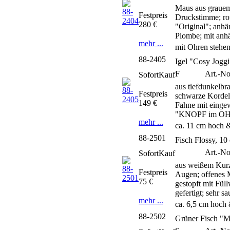
Maus aus grauem
Festpreis
Druckstimme; rot
280 €
"Original"; anh
Plombe; mit anh
mehr ...
mit Ohren stehen
88-2405
Igel "Cosy Joggi
F
Art.-No
SofortKauf
aus tiefdunkelb
Festpreis
schwarze Kordel 
149 €
Fahne mit eingew
"KNOPF im OHR"-
mehr ...
ca. 11 cm hoch &
88-2501
Fisch Flossy, 10
Art.-N
SofortKauf
aus weißem Kurzm
Festpreis
Augen; offenes M
75 €
gestopft mit Fül
gefertigt; sehr s
mehr ...
ca. 6,5 cm hoch 
88-2502
Grüner Fisch "M