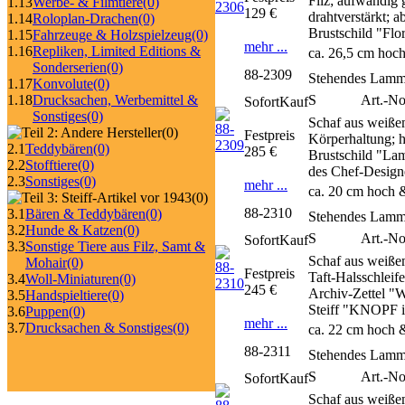
Filz; aufwändig 
1.13
Werbe- & Filmtiere
(0)
129 €
drahtverstärkt; 
1.14
Roloplan-Drachen
(0)
Brustschild "Fl
1.15
Fahrzeuge & Holzspielzeug
(0)
mehr ...
1.16
Repliken, Limited Editions &
ca. 26,5 cm hoch
Sonderserien
(0)
88-2309
Stehendes Lamm
1.17
Konvolute
(0)
S
Art.-No
1.18
Drucksachen, Werbemittel &
SofortKauf
Sonstiges
(0)
Schaf aus weiße
(0)
Festpreis
Körperhaltung; h
2.1
Teddybären
(0)
285 €
Brustschild "La
2.2
Stofftiere
(0)
des Chef-Design
2.3
Sonstiges
(0)
mehr ...
ca. 20 cm hoch 
(0)
88-2310
3.1
Bären & Teddybären
(0)
Stehendes Lamm
3.2
Hunde & Katzen
(0)
S
Art.-No
SofortKauf
3.3
Sonstige Tiere aus Filz, Samt &
Schaf aus weißem
Mohair
(0)
Festpreis
Taft-Halsschleif
3.4
Woll-Miniaturen
(0)
245 €
Archiv-Zettel "
3.5
Handspieltiere
(0)
Steiff "KNOPF i
3.6
Puppen
(0)
mehr ...
3.7
Drucksachen & Sonstiges
(0)
ca. 22 cm hoch &
88-2311
Stehendes Lamm
S
Art.-No
SofortKauf
Schaf aus weißem