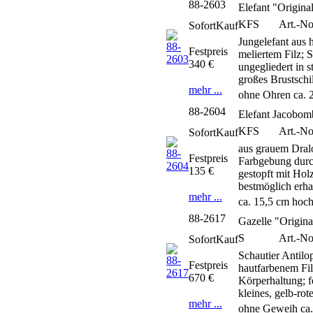
88-2603
Elefant "Origina
KFS
Art.-N
SofortKauf
Jungelefant aus
Festpreis
meliertem Filz; 
340 €
ungegliedert in 
großes Brustschi
mehr ...
ohne Ohren ca. 
88-2604
Elefant Jacobom
KFS
Art.-N
SofortKauf
aus grauem Dral
Festpreis
Farbgebung durch
135 €
gestopft mit Hol
bestmöglich erha
mehr ...
ca. 15,5 cm hoc
88-2617
Gazelle "Origina
S
Art.-N
SofortKauf
Schautier Antil
Festpreis
hautfarbenem Fi
670 €
Körperhaltung; f
kleines, gelb-ro
mehr ...
ohne Geweih ca.