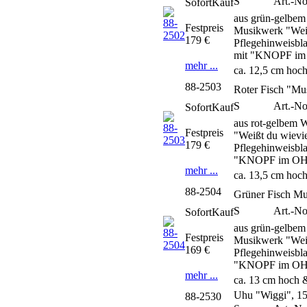
S
Art.-No
SofortKauf
aus grün-gelbem
Festpreis
Musikwerk "Weißt
179 €
Pflegehinweisbla
mit "KNOPF im 
mehr ...
ca. 12,5 cm hoch
88-2503
Roter Fisch "Mu
S
Art.-No
SofortKauf
aus rot-gelbem 
Festpreis
"Weißt du wievie
179 €
Pflegehinweisbla
"KNOPF im OHR"
mehr ...
ca. 13,5 cm hoch
88-2504
Grüner Fisch Mu
S
Art.-No
SofortKauf
aus grün-gelbem
Festpreis
Musikwerk "Weißt
169 €
Pflegehinweisbla
"KNOPF im OHR"
mehr ...
ca. 13 cm hoch 
Uhu "Wiggi", 1
88-2530