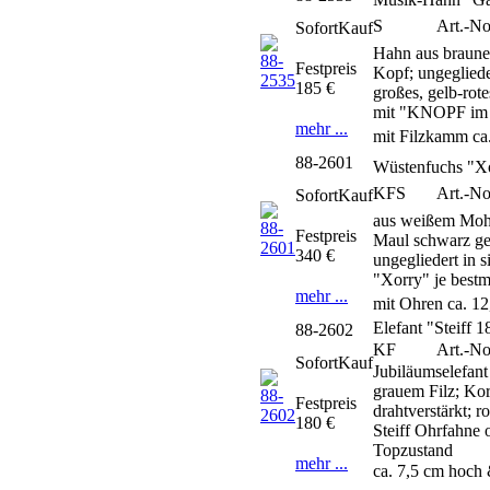
S
Art.-No
SofortKauf
Hahn aus braune
Festpreis
Kopf; ungeglied
185 €
großes, gelb-rot
mit "KNOPF im 
mehr ...
mit Filzkamm ca
88-2601
Wüstenfuchs "Xo
KFS
Art.-No
SofortKauf
aus weißem Moha
Festpreis
Maul schwarz ge
340 €
ungegliedert in 
"Xorry" je bestm
mehr ...
mit Ohren ca. 1
Elefant "Steiff 
88-2602
KF
Art.-No
SofortKauf
Jubiläumselefan
grauem Filz; Kor
Festpreis
drahtverstärkt; 
180 €
Steiff Ohrfahne 
Topzustand
mehr ...
ca. 7,5 cm hoch