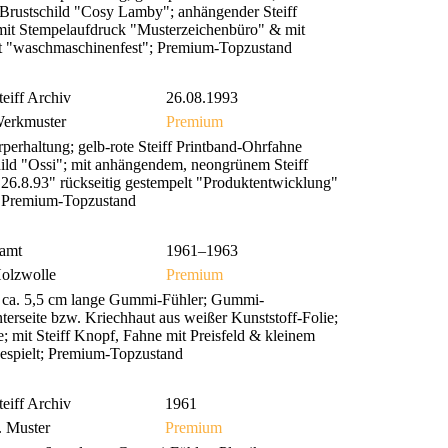
s Brustschild "Cosy Lamby"; anhängender Steiff
mit Stempelaufdruck "Musterzeichenbüro" & mit
 "waschmaschinenfest"; Premium-Topzustand
teiff Archiv
26.08.1993
erkmuster
Premium
erhaltung; gelb-rote Steiff Printband-Ohrfahne
hild "Ossi"; mit anhängendem, neongrünem Steiff
26.8.93" rückseitig gestempelt "Produktentwicklung"
 Premium-Topzustand
amt
1961–1963
olzwolle
Premium
; ca. 5,5 cm lange Gummi-Fühler; Gummi-
erseite bzw. Kriechhaut aus weißer Kunststoff-Folie;
e; mit Steiff Knopf, Fahne mit Preisfeld & kleinem
nbespielt; Premium-Topzustand
teiff Archiv
1961
. Muster
Premium