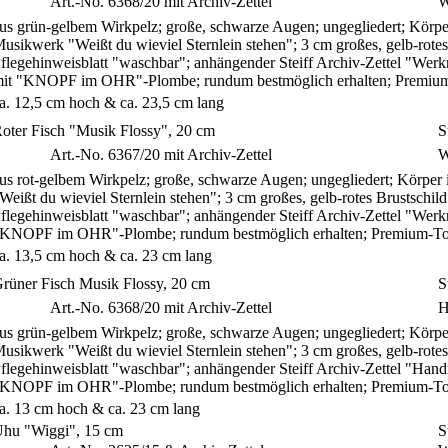
S
Art.-No. 6368/20 mit Archiv-Zettel
W
us grün-gelbem Wirkpelz; große, schwarze Augen; ungegliedert; Körp
usikwerk "Weißt du wieviel Sternlein stehen"; 3 cm großes, gelb-rote
flegehinweisblatt "waschbar"; anhängender Steiff Archiv-Zettel "Werk
it "KNOPF im OHR"-Plombe; rundum bestmöglich erhalten; Premiu
a. 12,5 cm hoch & ca. 23,5 cm lang
oter Fisch "Musik Flossy", 20 cm
S
S
Art.-No. 6367/20 mit Archiv-Zettel
W
us rot-gelbem Wirkpelz; große, schwarze Augen; ungegliedert; Körpe
Weißt du wieviel Sternlein stehen"; 3 cm großes, gelb-rotes Brustschi
flegehinweisblatt "waschbar"; anhängender Steiff Archiv-Zettel "Werkm
KNOPF im OHR"-Plombe; rundum bestmöglich erhalten; Premium-To
a. 13,5 cm hoch & ca. 23 cm lang
rüner Fisch Musik Flossy, 20 cm
S
S
Art.-No. 6368/20 mit Archiv-Zettel
H
us grün-gelbem Wirkpelz; große, schwarze Augen; ungegliedert; Körp
usikwerk "Weißt du wieviel Sternlein stehen"; 3 cm großes, gelb-rotes
flegehinweisblatt "waschbar"; anhängender Steiff Archiv-Zettel "Hand
KNOPF im OHR"-Plombe; rundum bestmöglich erhalten; Premium-To
a. 13 cm hoch & ca. 23 cm lang
hu "Wiggi", 15 cm
S