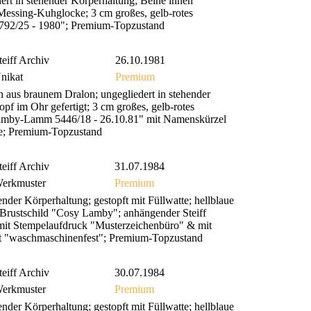
ert in stehender Körperhaltung; Beine innen
 Messing-Kuhglocke; 3 cm großes, gelb-rotes
 3792/25 - 1980"; Premium-Topzustand
teiff Archiv
26.10.1981
nikat
Premium
 aus braunem Dralon; ungegliedert in stehender
pf im Ohr gefertigt; 3 cm großes, gelb-rotes
 Lamby-Lamm 5446/18 - 26.10.81" mit Namenskürzel
e; Premium-Topzustand
teiff Archiv
31.07.1984
erkmuster
Premium
der Körperhaltung; gestopft mit Füllwatte; hellblaue
s Brustschild "Cosy Lamby"; anhängender Steiff
mit Stempelaufdruck "Musterzeichenbüro" & mit
 "waschmaschinenfest"; Premium-Topzustand
teiff Archiv
30.07.1984
erkmuster
Premium
der Körperhaltung; gestopft mit Füllwatte; hellblaue