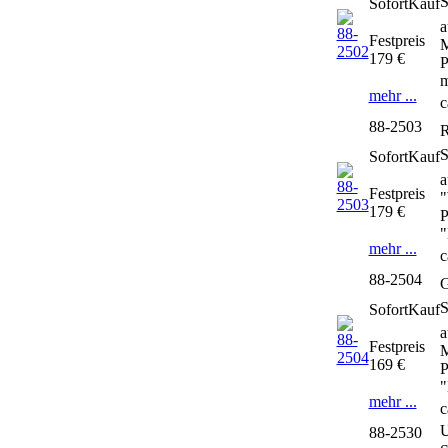
SofortKauf
a
Festpreis
M
179 €
P
m
mehr ...
c
88-2503
R
SofortKauf
a
Festpreis
"
179 €
P
"
mehr ...
c
88-2504
G
SofortKauf
a
Festpreis
M
169 €
P
"
mehr ...
c
U
88-2530