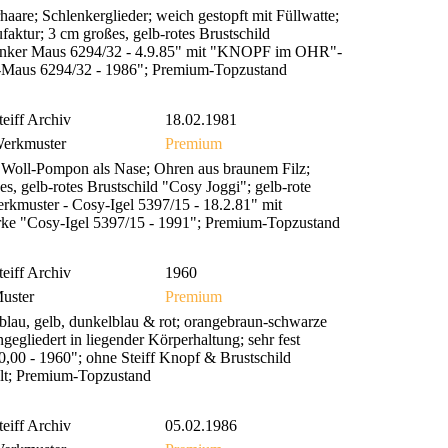
e; Schlenkerglieder; weich gestopft mit Füllwatte;
aktur; 3 cm großes, gelb-rotes Brustschild
chlenker Maus 6294/32 - 4.9.85" mit "KNOPF im OHR"-
er-Maus 6294/32 - 1986"; Premium-Topzustand
teiff Archiv
18.02.1981
erkmuster
Premium
Woll-Pompon als Nase; Ohren aus braunem Filz;
, gelb-rotes Brustschild "Cosy Joggi"; gelb-rote
rkmuster - Cosy-Igel 5397/15 - 18.2.81" mit
ke "Cosy-Igel 5397/15 - 1991"; Premium-Topzustand
teiff Archiv
1960
uster
Premium
blau, gelb, dunkelblau & rot; orangebraun-schwarze
egliedert in liegender Körperhaltung; sehr fest
0,00 - 1960"; ohne Steiff Knopf & Brustschild
pielt; Premium-Topzustand
teiff Archiv
05.02.1986