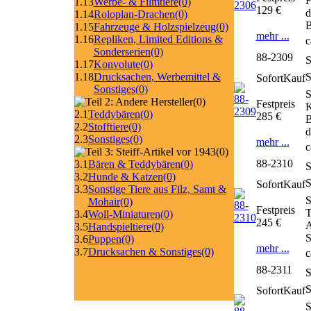
F
1.13
Werbe- & Filmtiere
(0)
129 €
d
1.14
Roloplan-Drachen
(0)
B
1.15
Fahrzeuge & Holzspielzeug
(0)
mehr ...
1.16
Repliken, Limited Editions &
c
Sonderserien
(0)
88-2309
S
1.17
Konvolute
(0)
1.18
Drucksachen, Werbemittel &
SofortKauf
Sonstiges
(0)
S
(0)
Festpreis
K
2.1
Teddybären
(0)
285 €
B
2.2
Stofftiere
(0)
d
2.3
Sonstiges
(0)
mehr ...
c
(0)
88-2310
3.1
Bären & Teddybären
(0)
S
3.2
Hunde & Katzen
(0)
SofortKauf
3.3
Sonstige Tiere aus Filz, Samt &
S
Mohair
(0)
Festpreis
T
3.4
Woll-Miniaturen
(0)
245 €
A
3.5
Handspieltiere
(0)
S
3.6
Puppen
(0)
mehr ...
3.7
Drucksachen & Sonstiges
(0)
c
88-2311
S
SofortKauf
S