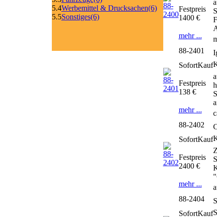
a
5.4
Werbemittel & Drucksachen
(6)
Festpreis
S
5.5
Sonstiges
(6)
1400 €
F
A
mehr ...
m
88-2401
I
SofortKauf
a
Festpreis
h
138 €
S
a
mehr ...
c
88-2402
C
SofortKauf
Z
Festpreis
S
2400 €
K
"
mehr ...
a
88-2404
S
SofortKauf