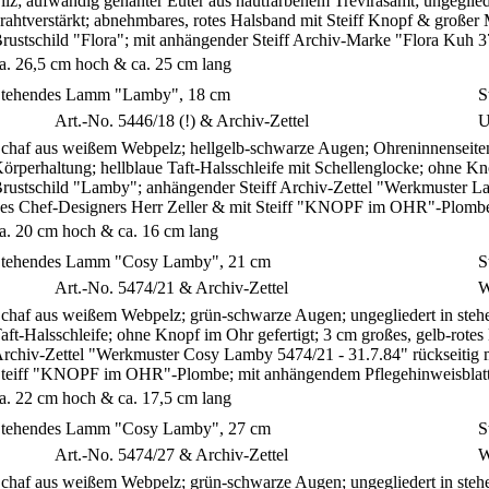
ilz; aufwändig genähter Euter aus hautfarbenem Trevirasamt; ungeglied
rahtverstärkt; abnehmbares, rotes Halsband mit Steiff Knopf & großer
rustschild "Flora"; mit anhängender Steiff Archiv-Marke "Flora Kuh
a. 26,5 cm hoch & ca. 25 cm lang
tehendes Lamm "Lamby", 18 cm
S
S
Art.-No. 5446/18 (!) & Archiv-Zettel
U
chaf aus weißem Webpelz; hellgelb-schwarze Augen; Ohreninnenseiten
örperhaltung; hellblaue Taft-Halsschleife mit Schellenglocke; ohne Kno
rustschild "Lamby"; anhängender Steiff Archiv-Zettel "Werkmuster
es Chef-Designers Herr Zeller & mit Steiff "KNOPF im OHR"-Plomb
a. 20 cm hoch & ca. 16 cm lang
tehendes Lamm "Cosy Lamby", 21 cm
S
S
Art.-No. 5474/21 & Archiv-Zettel
W
chaf aus weißem Webpelz; grün-schwarze Augen; ungegliedert in stehen
aft-Halsschleife; ohne Knopf im Ohr gefertigt; 3 cm großes, gelb-rote
rchiv-Zettel "Werkmuster Cosy Lamby 5474/21 - 31.7.84" rückseitig 
teiff "KNOPF im OHR"-Plombe; mit anhängendem Pflegehinweisblatt
a. 22 cm hoch & ca. 17,5 cm lang
tehendes Lamm "Cosy Lamby", 27 cm
S
S
Art.-No. 5474/27 & Archiv-Zettel
W
chaf aus weißem Webpelz; grün-schwarze Augen; ungegliedert in stehen