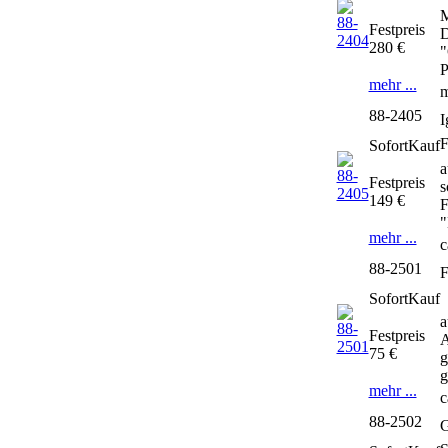
M
Festpreis
D
280 €
"
P
mehr ...
m
88-2405
I
SofortKauf
a
Festpreis
s
149 €
F
"
mehr ...
c
88-2501
F
SofortKauf
a
Festpreis
A
75 €
g
g
mehr ...
c
88-2502
G