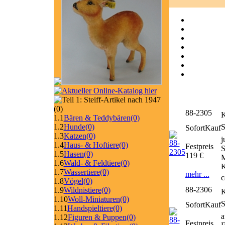
(0)
88-2305
K
1.1
Bären & Teddybären
(0)
1.2
Hunde
(0)
SofortKauf
1.3
Katzen
(0)
j
1.4
Haus- & Hoftiere
(0)
Festpreis
S
1.5
Hasen
(0)
119 €
M
1.6
Wald- & Feldtiere
(0)
K
1.7
Wassertiere
(0)
mehr ...
c
1.8
Vögel
(0)
88-2306
1.9
Wildnistiere
(0)
K
1.10
Woll-Miniaturen
(0)
SofortKauf
1.11
Handspieltiere
(0)
a
1.12
Figuren & Puppen
(0)
Festpreis