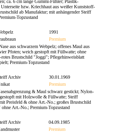
n; ca. 6 cm lange Gummi-Fühler; Plastik-
Unterseite bzw. Kriechhaut aus weißer Kunststoff-
rustschild ab Manufaktur; mit anhängender Steiff
 Premium-Topzustand
ebpelz
1991
raubraun
Premium
 Nase aus schwarzem Webpelz; offenes Maul aus
ier Pfoten; weich gestopft mit Füllwatte; ohne
-rotes Brustschild "Joggi"; Pflegehinweisblatt
espielt; Premium-Topzustand
teiff Archiv
30.01.1969
nikat
Premium
Nasenabgrenzung & Maul schwarz gestickt; Nylon-
estopft mit Holzwolle & Füllwatte; Steiff
 Preisfeld & ohne Art.-No.; großes Brustschild
9" ohne Art.-No.; Premium-Topzustand
teiff Archiv
04.09.1985
andmuster
Premium