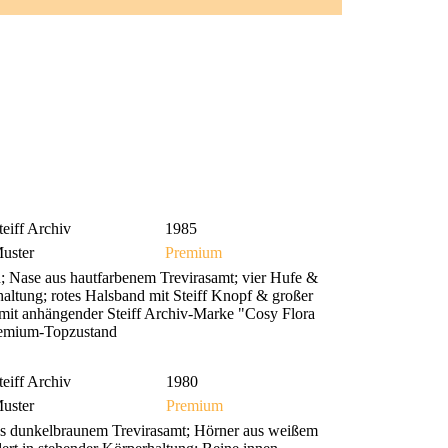
teiff Archiv
1985
uster
Premium
 Nase aus hautfarbenem Trevirasamt; vier Hufe &
altung; rotes Halsband mit Steiff Knopf & großer
 mit anhängender Steiff Archiv-Marke "Cosy Flora
Premium-Topzustand
teiff Archiv
1980
uster
Premium
s dunkelbraunem Trevirasamt; Hörner aus weißem