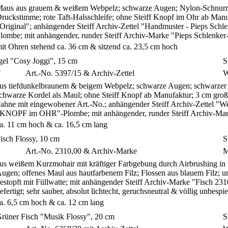
aus aus grauem & weißem Webpelz; schwarze Augen; Nylon-Schnurrhaar
ruckstimme; rote Taft-Halsschleife; ohne Steiff Knopf im Ohr ab Manuf
Original"; anhängender Steiff Archiv-Zettel "Handmuster - Pieps S
lombe; mit anhängender, runder Steiff Archiv-Marke "Pieps Schlenk
it Ohren stehend ca. 36 cm & sitzend ca. 23,5 cm hoch
gel "Cosy Joggi", 15 cm
S
F
Art.-No. 5397/15 & Archiv-Zettel
W
us tiefdunkelbraunem & beigem Webpelz; schwarze Augen; schwarzer 
chwarze Kordel als Maul; ohne Steiff Knopf ab Manufaktur; 3 cm großes
ahne mit eingewobener Art.-No.; anhängender Steiff Archiv-Zettel "We
KNOPF im OHR"-Plombe; mit anhängender, runder Steiff Archiv-Mar
a. 11 cm hoch & ca. 16,5 cm lang
isch Flossy, 10 cm
S
Art.-No. 2310,00 & Archiv-Marke
M
us weißem Kurzmohair mit kräftiger Farbgebung durch Airbrushing in 
ugen; offenes Maul aus hautfarbenem Filz; Flossen aus blauem Filz; ung
estopft mit Füllwatte; mit anhängender Steiff Archiv-Marke "Fisch 231
efertigt; sehr sauber, absolut lichtecht, geruchsneutral & völlig unbes
a. 6,5 cm hoch & ca. 12 cm lang
rüner Fisch "Musik Flossy", 20 cm
S