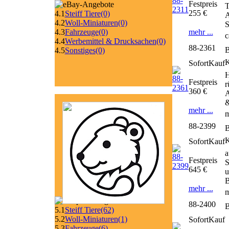
Festpreis
T
255 €
4.1
Steiff Tiere
(0)
A
4.2
Woll-Miniaturen
(0)
S
mehr ...
4.3
Fahrzeuge
(0)
c
4.4
Werbemittel & Drucksachen
(0)
88-2361
B
4.5
Sonstiges
(0)
SofortKauf
H
Festpreis
r
360 €
A
&
mehr ...
m
88-2399
B
SofortKauf
a
Festpreis
S
645 €
u
B
mehr ...
m
88-2400
B
5.1
Steiff Tiere
(62)
5.2
Woll-Miniaturen
(1)
SofortKauf
5.3
Fahrzeuge
(6)