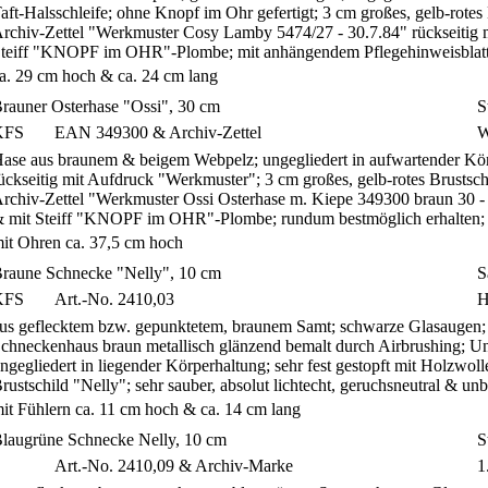
aft-Halsschleife; ohne Knopf im Ohr gefertigt; 3 cm großes, gelb-rote
rchiv-Zettel "Werkmuster Cosy Lamby 5474/27 - 30.7.84" rückseitig 
teiff "KNOPF im OHR"-Plombe; mit anhängendem Pflegehinweisblatt
a. 29 cm hoch & ca. 24 cm lang
rauner Osterhase "Ossi", 30 cm
S
KFS
EAN 349300 & Archiv-Zettel
W
ase aus braunem & beigem Webpelz; ungegliedert in aufwartender Körp
ückseitig mit Aufdruck "Werkmuster"; 3 cm großes, gelb-rotes Brustsc
rchiv-Zettel "Werkmuster Ossi Osterhase m. Kiepe 349300 braun 30 - 
 mit Steiff "KNOPF im OHR"-Plombe; rundum bestmöglich erhalten;
it Ohren ca. 37,5 cm hoch
raune Schnecke "Nelly", 10 cm
S
KFS
Art.-No. 2410,03
H
us geflecktem bzw. gepunktetem, braunem Samt; schwarze Glasaugen
chneckenhaus braun metallisch glänzend bemalt durch Airbrushing; Unt
ngegliedert in liegender Körperhaltung; sehr fest gestopft mit Holzwoll
rustschild "Nelly"; sehr sauber, absolut lichtecht, geruchsneutral & u
it Fühlern ca. 11 cm hoch & ca. 14 cm lang
laugrüne Schnecke Nelly, 10 cm
S
Art.-No. 2410,09 & Archiv-Marke
1