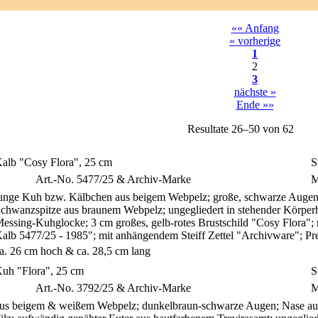
«« Anfang
« vorherige
1
2
3
nächste »
Ende »»
Resultate 26–50 von 62
alb "Cosy Flora", 25 cm
S
S
Art.-No. 5477/25 & Archiv-Marke
M
unge Kuh bzw. Kälbchen aus beigem Webpelz; große, schwarze Augen;
chwanzspitze aus braunem Webpelz; ungegliedert in stehender Körperh
essing-Kuhglocke; 3 cm großes, gelb-rotes Brustschild "Cosy Flora";
alb 5477/25 - 1985"; mit anhängendem Steiff Zettel "Archivware"; 
a. 26 cm hoch & ca. 28,5 cm lang
uh "Flora", 25 cm
S
S
Art.-No. 3792/25 & Archiv-Marke
M
us beigem & weißem Webpelz; dunkelbraun-schwarze Augen; Nase au