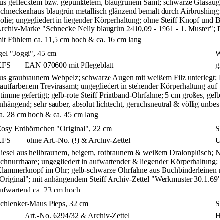
us geflecktem bzw. gepunktetem, blaugrünem Samt; schwarze Glasauge
chneckenhaus blaugrün metallisch glänzend bemalt durch Airbrushing; 
olie; ungegliedert in liegender Körperhaltung; ohne Steiff Knopf und B
rchiv-Marke "Schnecke Nelly blaugrün 2410,09 - 1961 - 1. Muster";
it Fühlern ca. 11,5 cm hoch & ca. 16 cm lang
gel "Joggi", 45 cm
W
KFS
EAN 070600 mit Pflegeblatt
g
us graubraunem Webpelz; schwarze Augen mit weißem Filz unterlegt;
autfarbenem Trevirasamt; ungegliedert in stehender Körperhaltung auf v
timme gefertigt; gelb-rote Steiff Printband-Ohrfahne; 5 cm großes, gelb
nhängend; sehr sauber, absolut lichtecht, geruchsneutral & völlig unb
a. 28 cm hoch & ca. 45 cm lang
osy Erdhörnchen "Original", 22 cm
S
KFS
ohne Art.-No. (!) & Archiv-Zettel
U
iesel aus hellbraunem, beigem, rotbraunem & weißem Dralonplüsch; 
chnurrhaare; ungegliedert in aufwartender & liegender Körperhaltung; g
lammerknopf im Ohr; gelb-schwarze Ohrfahne aus Buchbinderleinen mit
Original"; mit anhängendem Steiff Archiv-Zettel "Werkmuster 30.1.6
ufwartend ca. 23 cm hoch
chlenker-Maus Pieps, 32 cm
S
S
Art.-No. 6294/32 & Archiv-Zettel
H