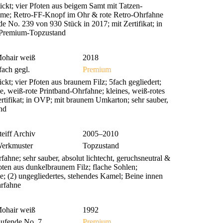
ckt; vier Pfoten aus beigem Samt mit Tatzen-
timme; Retro-FF-Knopf im Ohr & rote Retro-Ohrfahne
e No. 239 von 930 Stück in 2017; mit Zertifikat; in
t; Premium-Topzustand
ohair weiß
2018
fach gegl.
Premium
t; vier Pfoten aus braunem Filz; 5fach gegliedert;
le, weiß-rote Printband-Ohrfahne; kleines, weiß-rotes
rtifikat; in OVP; mit braunem Umkarton; sehr sauber,
nd
teiff Archiv
2005–2010
erkmuster
Topzustand
rfahne; sehr sauber, absolut lichtecht, geruchsneutral &
foten aus dunkelbraunem Filz; flache Sohlen;
 (2) ungegliedertes, stehendes Kamel; Beine innen
hrfahne
ohair weiß
1992
aufende No. 7
Premium