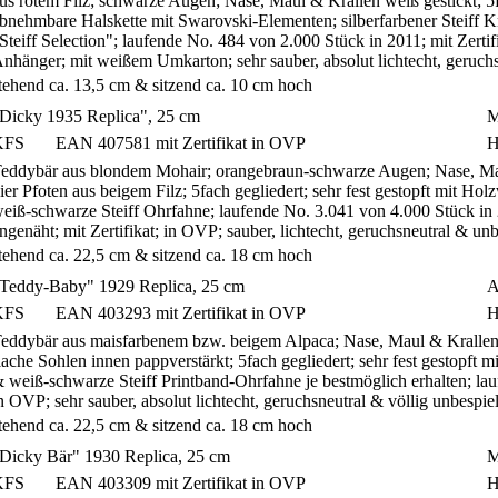
us rotem Filz; schwarze Augen; Nase, Maul & Krallen weiß gestickt; 5fac
bnehmbare Halskette mit Swarovski-Elementen; silberfarbener Steiff 
Steiff Selection"; laufende No. 484 von 2.000 Stück in 2011; mit Zertif
nhänger; mit weißem Umkarton; sehr sauber, absolut lichtecht, geruch
tehend ca. 13,5 cm & sitzend ca. 10 cm hoch
Dicky 1935 Replica", 25 cm
M
KFS
EAN 407581 mit Zertifikat in OVP
H
eddybär aus blondem Mohair; orangebraun-schwarze Augen; Nase, Maul
ier Pfoten aus beigem Filz; 5fach gegliedert; sehr fest gestopft mit Ho
eiß-schwarze Steiff Ohrfahne; laufende No. 3.041 von 4.000 Stück in
ngenäht; mit Zertifikat; in OVP; sauber, lichtecht, geruchsneutral & u
tehend ca. 22,5 cm & sitzend ca. 18 cm hoch
Teddy-Baby" 1929 Replica, 25 cm
A
KFS
EAN 403293 mit Zertifikat in OVP
H
eddybär aus maisfarbenem bzw. beigem Alpaca; Nase, Maul & Krallen s
lache Sohlen innen pappverstärkt; 5fach gegliedert; sehr fest gestopf
 weiß-schwarze Steiff Printband-Ohrfahne je bestmöglich erhalten; lau
n OVP; sehr sauber, absolut lichtecht, geruchsneutral & völlig unbespi
tehend ca. 22,5 cm & sitzend ca. 18 cm hoch
Dicky Bär" 1930 Replica, 25 cm
M
KFS
EAN 403309 mit Zertifikat in OVP
H