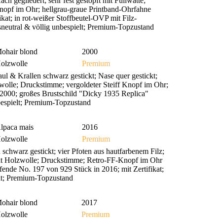
h gegliedert; sehr fest gestopft mit Füllwatte;
Knopf im Ohr; hellgrau-graue Printband-Ohrfahne
ikat; in rot-weißer Stoffbeutel-OVP mit Filz-
sneutral & völlig unbespielt; Premium-Topzustand
ohair blond
2000
olzwolle
Premium
 & Krallen schwarz gestickt; Nase quer gestickt;
lzwolle; Druckstimme; vergoldeter Steiff Knopf im Ohr;
 2000; großes Brustschild "Dicky 1935 Replica"
nbespielt; Premium-Topzustand
lpaca mais
2016
olzwolle
Premium
chwarz gestickt; vier Pfoten aus hautfarbenem Filz;
t mit Holzwolle; Druckstimme; Retro-FF-Knopf im Ohr
fende No. 197 von 929 Stück in 2016; mit Zertifikat;
elt; Premium-Topzustand
ohair blond
2017
olzwolle
Premium