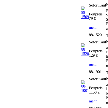
SofortKauf
F
Festpreis
S
79 €
S
P
mehr ...
o
88-1520
T
SofortKauf
a
Festpreis
F
129 €
l
P
mehr ...
m
88-1901
T
SofortKauf
a
Festpreis
H
1150 €
M
F
mehr ...
m