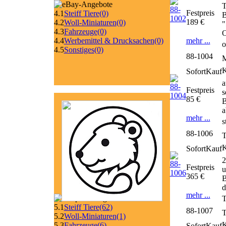
T
Festpreis
4.1
Steiff Tiere
(0)
B
189 €
4.2
Woll-Miniaturen
(0)
"
4.3
Fahrzeuge
(0)
O
mehr ...
4.4
Werbemittel & Drucksachen
(0)
o
4.5
Sonstiges
(0)
88-1004
M
SofortKauf
a
Festpreis
s
85 €
B
a
mehr ...
s
88-1006
T
SofortKauf
2
Festpreis
u
365 €
B
d
mehr ...
T
5.1
Steiff Tiere
(62)
88-1007
T
5.2
Woll-Miniaturen
(1)
5.3
Fahrzeuge
(6)
SofortKauf