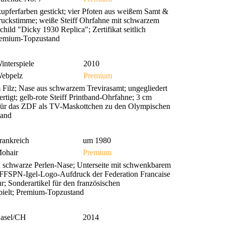
ferfarben gestickt; vier Pfoten aus weißem Samt &
 Druckstimme; weiße Steiff Ohrfahne mit schwarzem
hild "Dicky 1930 Replica"; Zertifikat seitlich
Premium-Topzustand
interspiele
2010
ebpelz
Premium
ilz; Nase aus schwarzem Trevirasamt; ungegliedert
rtigt; gelb-rote Steiff Printband-Ohrfahne; 3 cm
 für das ZDF als TV-Maskottchen zu den Olympischen
tand
rankreich
um 1980
ohair
Premium
 schwarze Perlen-Nase; Unterseite mit schwenkbarem
t FFSPN-Igel-Logo-Aufdruck der Federation Francaise
r; Sonderartikel für den französischen
spielt; Premium-Topzustand
asel/CH
2014