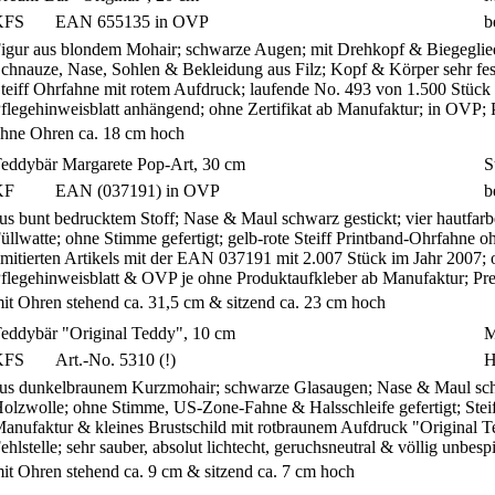
KFS
EAN 655135 in OVP
b
igur aus blondem Mohair; schwarze Augen; mit Drehkopf & Biegegliede
chnauze, Nase, Sohlen & Bekleidung aus Filz; Kopf & Körper sehr fest 
teiff Ohrfahne mit rotem Aufdruck; laufende No. 493 von 1.500 Stück
flegehinweisblatt anhängend; ohne Zertifikat ab Manufaktur; in OVP
hne Ohren ca. 18 cm hoch
eddybär Margarete Pop-Art, 30 cm
S
KF
EAN (037191) in OVP
b
us bunt bedrucktem Stoff; Nase & Maul schwarz gestickt; vier hautfarben
üllwatte; ohne Stimme gefertigt; gelb-rote Steiff Printband-Ohrfahne
imitierten Artikels mit der EAN 037191 mit 2.007 Stück im Jahr 2007; 
flegehinweisblatt & OVP je ohne Produktaufkleber ab Manufaktur; P
it Ohren stehend ca. 31,5 cm & sitzend ca. 23 cm hoch
eddybär "Original Teddy", 10 cm
M
KFS
Art.-No. 5310 (!)
H
us dunkelbraunem Kurzmohair; schwarze Glasaugen; Nase & Maul schwarz
olzwolle; ohne Stimme, US-Zone-Fahne & Halsschleife gefertigt; Stei
anufaktur & kleines Brustschild mit rotbraunem Aufdruck "Original Te
ehlstelle; sehr sauber, absolut lichtecht, geruchsneutral & völlig unbe
it Ohren stehend ca. 9 cm & sitzend ca. 7 cm hoch