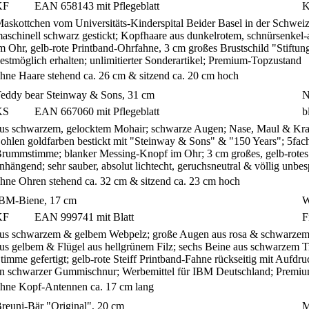
KF
EAN 658143 mit Pflegeblatt
K
askottchen vom Universitäts-Kinderspital Beider Basel in der Schwe
aschinell schwarz gestickt; Kopfhaare aus dunkelrotem, schnürsenkel
m Ohr, gelb-rote Printband-Ohrfahne, 3 cm großes Brustschild "Stift
estmöglich erhalten; unlimitierter Sonderartikel; Premium-Topzustand
hne Haare stehend ca. 26 cm & sitzend ca. 20 cm hoch
eddy bear Steinway & Sons, 31 cm
N
KS
EAN 667060 mit Pflegeblatt
b
us schwarzem, gelocktem Mohair; schwarze Augen; Nase, Maul & Kralle
ohlen goldfarben bestickt mit "Steinway & Sons" & "150 Years"; 5fach g
rummstimme; blanker Messing-Knopf im Ohr; 3 cm großes, gelb-rotes St
nhängend; sehr sauber, absolut lichtecht, geruchsneutral & völlig unb
hne Ohren stehend ca. 32 cm & sitzend ca. 23 cm hoch
BM-Biene, 17 cm
W
KF
EAN 999741 mit Blatt
F
us schwarzem & gelbem Webpelz; große Augen aus rosa & schwarzem 
us gelbem & Flügel aus hellgrünem Filz; sechs Beine aus schwarzem Tre
timme gefertigt; gelb-rote Steiff Printband-Fahne rückseitig mit Aufd
n schwarzer Gummischnur; Werbemittel für IBM Deutschland; Premi
hne Kopf-Antennen ca. 17 cm lang
reuni-Bär "Original", 20 cm
M