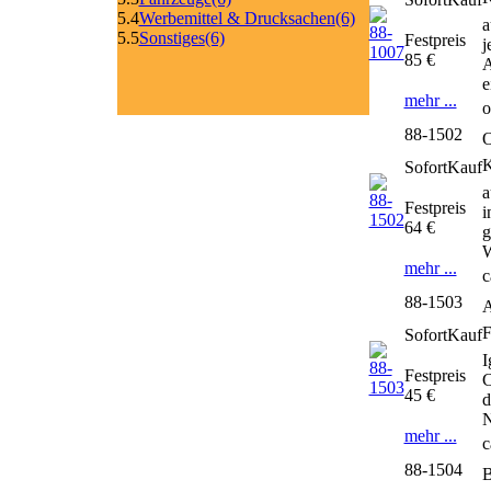
5.4
Werbemittel & Drucksachen
(6)
a
5.5
Sonstiges
(6)
Festpreis
j
85 €
A
e
mehr ...
o
88-1502
O
SofortKauf
a
Festpreis
i
64 €
g
W
mehr ...
c
88-1503
A
SofortKauf
I
Festpreis
C
45 €
d
N
mehr ...
c
88-1504
B