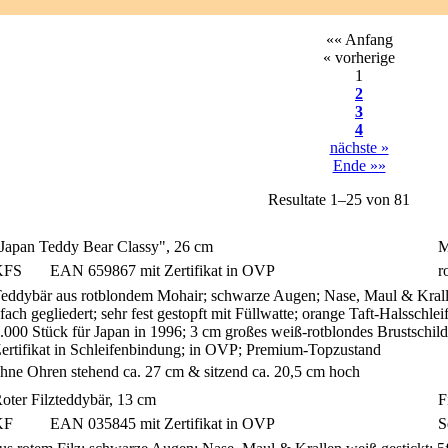
«« Anfang
« vorherige
1
2
3
4
nächste »
Ende »»
Resultate 1–25 von 81
Japan Teddy Bear Classy", 26 cm
M
KFS
EAN 659867 mit Zertifikat in OVP
r
eddybär aus rotblondem Mohair; schwarze Augen; Nase, Maul & Krallen
fach gegliedert; sehr fest gestopft mit Füllwatte; orange Taft-Halsschle
.000 Stück für Japan in 1996; 3 cm großes weiß-rotblondes Brustschil
ertifikat in Schleifenbindung; in OVP; Premium-Topzustand
hne Ohren stehend ca. 27 cm & sitzend ca. 20,5 cm hoch
oter Filzteddybär, 13 cm
F
KF
EAN 035845 mit Zertifikat in OVP
S