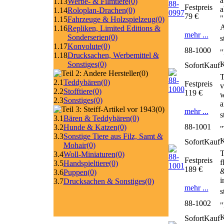
a
1.13
Werbe- & Filmtiere
(0)
Festpreis
a
1.14
Roloplan-Drachen
(0)
79 €
"
1.15
Fahrzeuge & Holzspielzeug
(0)
A
1.16
Repliken, Limited Editions &
mehr ...
Sonderserien
(0)
s
1.17
Konvolute
(0)
88-1000
"
1.18
Drucksachen, Werbemittel &
Sonstiges
(0)
SofortKauf
(0)
T
2.1
Teddybären
(0)
Festpreis
v
2.2
Stofftiere
(0)
119 €
w
2.3
Sonstiges
(0)
a
(0)
mehr ...
s
3.1
Bären & Teddybären
(0)
88-1001
3.2
Hunde & Katzen
(0)
"
3.3
Sonstige Tiere aus Filz, Samt &
SofortKauf
Mohair
(0)
T
3.4
Woll-Miniaturen
(0)
Festpreis
f
3.5
Handspieltiere
(0)
189 €
&
3.6
Puppen
(0)
i
3.7
Drucksachen & Sonstiges
(0)
mehr ...
s
88-1002
"
SofortKauf