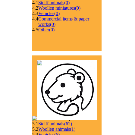
4.1
Steiff animals
(0)
4.2
Woollen miniatures
(0)
4.3
Vehicles
(0)
4.4
Commercial items & paper
works
(0)
4.5
Other
(0)
5.1
Steiff animals
(62)
5.2
Woollen animals
(1)
5.3
Vehicles
(6)