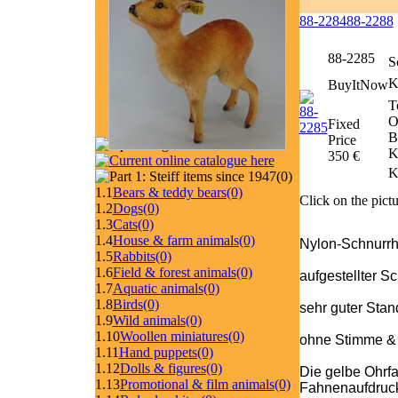
88-2284
88-2288
88-2285
S
K
BuyItNow
T
O
Fixed
B
Price
K
350 €
K
(0)
1.1
Bears & teddy bears
(0)
Click on the pictu
1.2
Dogs
(0)
1.3
Cats
(0)
1.4
House & farm animals
(0)
Nylon-Schnurr
1.5
Rabbits
(0)
1.6
Field & forest animals
(0)
aufgestellter 
1.7
Aquatic animals
(0)
1.8
Birds
(0)
sehr guter Stan
1.9
Wild animals
(0)
1.10
Woollen miniatures
(0)
ohne Stimme & 
1.11
Hand puppets
(0)
1.12
Dolls & figures
(0)
Die gelbe Ohrfa
1.13
Promotional & film animals
(0)
Fahnenaufdruck l