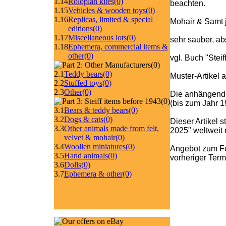
1.14
Roloplan kites
(0)
beachten.
1.15
Vehicles & wooden toys
(0)
1.16
Replicas, limited & special
Mohair & Samt j
editions
(0)
1.17
Miscellaneous lots
(0)
sehr sauber, abs
1.18
Ephemera, commercial items &
other
(0)
vgl. Buch "Stei
(0)
2.1
Teddy bears
(0)
Muster-Artikel 
2.2
Stuffed toys
(0)
2.3
Other
(0)
Die anhängende 
(0)
(bis zum Jahr 
3.1
Bears & teddy bears
(0)
3.2
Dogs & cats
(0)
Dieser Artikel 
3.3
Other animals made from felt,
2025" weltweit m
velvet & mohair
(0)
3.4
Woollen miniatures
(0)
Angebot zum Fe
3.5
Hand animals
(0)
vorheriger Ter
3.6
Dolls
(0)
3.7
Ephemera & other
(0)