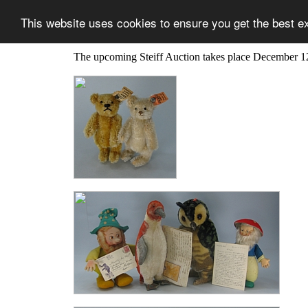
This website uses cookies to ensure you get the best e
The upcoming Steiff Auction takes place December 1