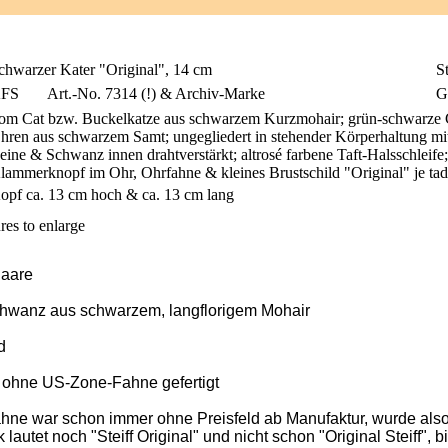
chwarzer Kater "Original", 14 cm
St
FS
Art.-No. 7314 (!) & Archiv-Marke
G
om Cat bzw. Buckelkatze aus schwarzem Kurzmohair; grün-schwarze G
hren aus schwarzem Samt; ungegliedert in stehender Körperhaltung mit 
eine & Schwanz innen drahtverstärkt; altrosé farbene Taft-Halsschleife
lammerknopf im Ohr, Ohrfahne & kleines Brustschild "Original" je tad
opf ca. 13 cm hoch & ca. 13 cm lang
res to enlarge
haare
Schwanz aus schwarzem, langflorigem Mohair
d
ohne US-Zone-Fahne gefertigt
hne war schon immer ohne Preisfeld ab Manufaktur, wurde also 
autet noch "Steiff Original" und nicht schon "Original Steiff", 