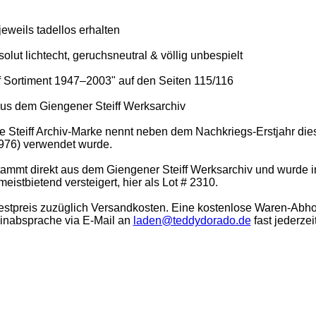
eweils tadellos erhalten
olut lichtecht, geruchsneutral & völlig unbespielt
ff Sortiment 1947–2003" auf den Seiten 115/116
aus dem Giengener Steiff Werksarchiv
Steiff Archiv-Marke nennt neben dem Nachkriegs-Erstjahr diese
1976) verwendet wurde.
stammt direkt aus dem Giengener Steiff Werksarchiv und wurde i
eistbietend versteigert, hier als Lot # 2310.
stpreis zuzüglich Versandkosten. Eine kostenlose Waren-Abho
minabsprache via E-Mail an
laden@teddydorado.de
fast jederzei