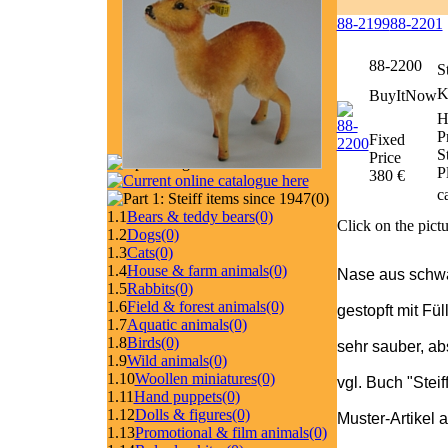
88-2199
88-2201
88-2200
S
K
BuyItNow
H
P
Fixed
S
Price
P
380 €
c
(0)
1.1
Bears & teddy bears
(0)
Click on the pictu
1.2
Dogs
(0)
1.3
Cats
(0)
1.4
House & farm animals
(0)
Nase aus schwa
1.5
Rabbits
(0)
1.6
Field & forest animals
(0)
gestopft mit Fü
1.7
Aquatic animals
(0)
1.8
Birds
(0)
sehr sauber, abs
1.9
Wild animals
(0)
1.10
Woollen miniatures
(0)
vgl. Buch "Stei
1.11
Hand puppets
(0)
1.12
Dolls & figures
(0)
Muster-Artikel 
1.13
Promotional & film animals
(0)