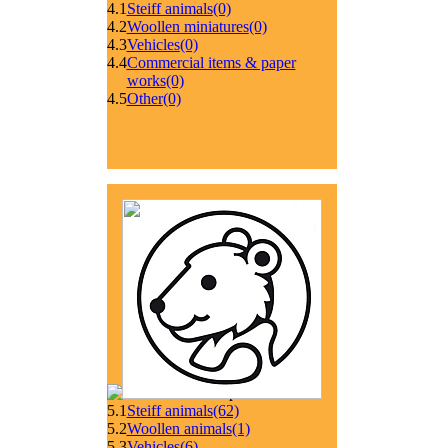
4.1
Steiff animals
(0)
4.2
Woollen miniatures
(0)
4.3
Vehicles
(0)
4.4
Commercial items & paper
works
(0)
4.5
Other
(0)
5.1
Steiff animals
(62)
5.2
Woollen animals
(1)
5.3
Vehicles
(6)