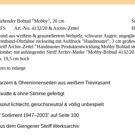
tehender Bobtail "Mobby", 20 cm
St
FS
Art.-No. 4132/20 & Archiv-Zettel
H
und aus weißem & graumeliertem Webpelz; schwarze Augen; ungeglieder
rintband-Ohrfahne rückseitig mit Aufdruck "Handmuster"; 3 cm großes
teiff Archiv-Zettel "Handmuster Produktentwicklung Mobby Bobtail s
lombe; mit anhängender Steiff Archiv-Marke "Mobby-Bobtail 4132/20
a. 19,5 cm hoch
res to enlarge
rzem & Ohreninnenseiten aus weißem Trevirasamt
llwatte & ohne Stimme gefertigt
olut lichtecht, geruchsneutral & völlig unbespielt
ff Sortiment 1947–2003" auf Seite 100
aus dem Giengener Steiff Werksarchiv