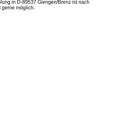
lung in D-89537 Giengen/Brenz ist nach
t gerne möglich.