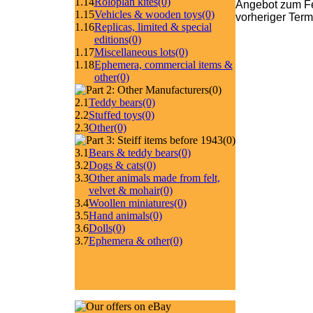
1.14
Roloplan kites
(0)
Angebot zum Fe
1.15
Vehicles & wooden toys
(0)
vorheriger Ter
1.16
Replicas, limited & special
editions
(0)
1.17
Miscellaneous lots
(0)
1.18
Ephemera, commercial items &
other
(0)
(0)
2.1
Teddy bears
(0)
2.2
Stuffed toys
(0)
2.3
Other
(0)
(0)
3.1
Bears & teddy bears
(0)
3.2
Dogs & cats
(0)
3.3
Other animals made from felt,
velvet & mohair
(0)
3.4
Woollen miniatures
(0)
3.5
Hand animals
(0)
3.6
Dolls
(0)
3.7
Ephemera & other
(0)