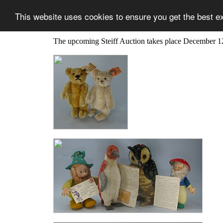
This website uses cookies to ensure you get the best e
The upcoming Steiff Auction takes place December 1