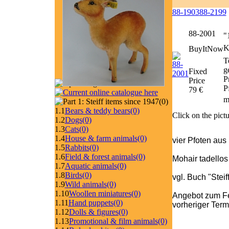
88-1903
88-2199
88-2001
"
K
BuyItNow
T
g
Fixed
P
Price
P
79 €
m
(0)
1.1
Bears & teddy bears
(0)
Click on the pictu
1.2
Dogs
(0)
1.3
Cats
(0)
1.4
House & farm animals
(0)
vier Pfoten aus
1.5
Rabbits
(0)
1.6
Field & forest animals
(0)
Mohair tadellos
1.7
Aquatic animals
(0)
1.8
Birds
(0)
vgl. Buch "Stei
1.9
Wild animals
(0)
1.10
Woollen miniatures
(0)
Angebot zum Fe
1.11
Hand puppets
(0)
vorheriger Ter
1.12
Dolls & figures
(0)
1.13
Promotional & film animals
(0)