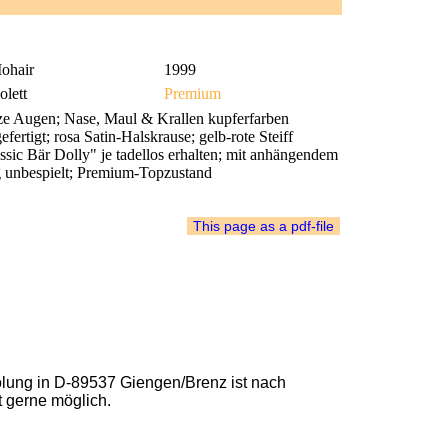
ohair
1999
olett
Premium
ze Augen; Nase, Maul & Krallen kupferfarben
efertigt; rosa Satin-Halskrause; gelb-rote Steiff
sic Bär Dolly" je tadellos erhalten; mit anhängendem
lig unbespielt; Premium-Topzustand
lung in D-89537 Giengen/Brenz ist nach
t gerne möglich.