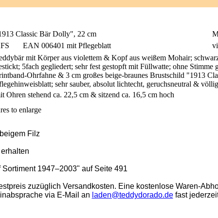
1913 Classic Bär Dolly", 22 cm
M
FS
EAN 006401 mit Pflegeblatt
vi
eddybär mit Körper aus violettem & Kopf aus weißem Mohair; schwar
estickt; 5fach gegliedert; sehr fest gestopft mit Füllwatte; ohne Stimme g
rintband-Ohrfahne & 3 cm großes beige-braunes Brustschild "1913 Clas
flegehinweisblatt; sehr sauber, absolut lichtecht, geruchsneutral & völ
it Ohren stehend ca. 22,5 cm & sitzend ca. 16,5 cm hoch
res to enlarge
 beigem Filz
 erhalten
ff Sortiment 1947–2003" auf Seite 491
stpreis zuzüglich Versandkosten. Eine kostenlose Waren-Abho
minabsprache via E-Mail an
laden@teddydorado.de
fast jederzei