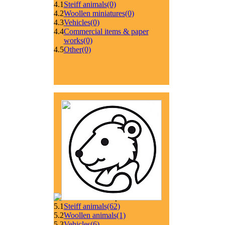
4.1
Steiff animals
(0)
4.2
Woollen miniatures
(0)
4.3
Vehicles
(0)
4.4
Commercial items & paper
works
(0)
4.5
Other
(0)
5.1
Steiff animals
(62)
5.2
Woollen animals
(1)
5.3
Vehicles
(6)