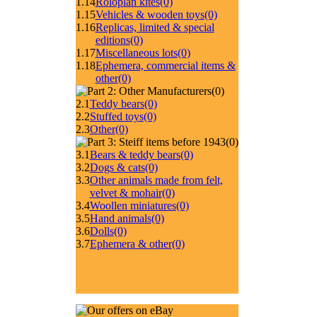
1.14
Roloplan kites
(0)
1.15
Vehicles & wooden toys
(0)
1.16
Replicas, limited & special
editions
(0)
1.17
Miscellaneous lots
(0)
1.18
Ephemera, commercial items &
other
(0)
(0)
2.1
Teddy bears
(0)
2.2
Stuffed toys
(0)
2.3
Other
(0)
(0)
3.1
Bears & teddy bears
(0)
3.2
Dogs & cats
(0)
3.3
Other animals made from felt,
velvet & mohair
(0)
3.4
Woollen miniatures
(0)
3.5
Hand animals
(0)
3.6
Dolls
(0)
3.7
Ephemera & other
(0)