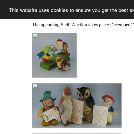
This website uses cookies to ensure you get the best e
The upcoming Steiff Auction takes place December 1