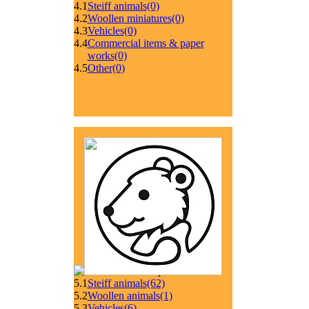
4.1
Steiff animals
(0)
4.2
Woollen miniatures
(0)
4.3
Vehicles
(0)
4.4
Commercial items & paper
works
(0)
4.5
Other
(0)
5.1
Steiff animals
(62)
5.2
Woollen animals
(1)
5.3
Vehicles
(6)