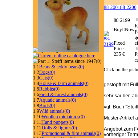
88-2001
88-2200
T
88-2199
K
BuyItNow
F
g
Fixed
e
Price
T
235 €
P
c
(0)
1.1
Bears & teddy bears
(0)
Click on the pictu
1.2
Dogs
(0)
1.3
Cats
(0)
1.4
House & farm animals
(0)
gestopft mit Fü
1.5
Rabbits
(0)
1.6
Field & forest animals
(0)
sehr sauber, abs
1.7
Aquatic animals
(0)
1.8
Birds
(0)
vgl. Buch "Stei
1.9
Wild animals
(0)
1.10
Woollen miniatures
(0)
Muster-Artikel 
1.11
Hand puppets
(0)
1.12
Dolls & figures
(0)
Angebot zum Fe
1.13
Promotional & film animals
(0)
vorheriger Ter