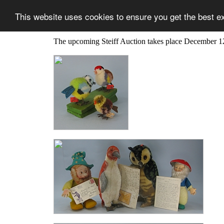
This website uses cookies to ensure you get the best e
The upcoming Steiff Auction takes place December 1