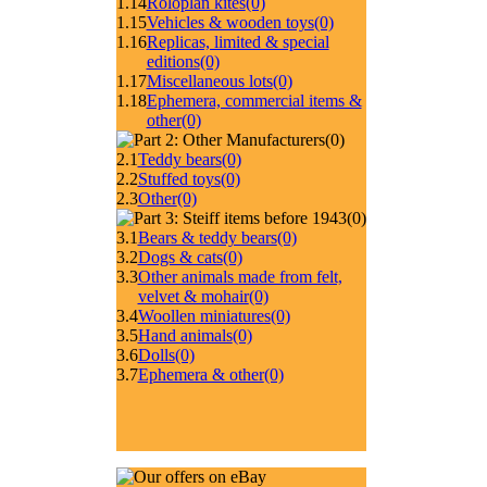
1.14
Roloplan kites
(0)
1.15
Vehicles & wooden toys
(0)
1.16
Replicas, limited & special
editions
(0)
1.17
Miscellaneous lots
(0)
1.18
Ephemera, commercial items &
other
(0)
(0)
2.1
Teddy bears
(0)
2.2
Stuffed toys
(0)
2.3
Other
(0)
(0)
3.1
Bears & teddy bears
(0)
3.2
Dogs & cats
(0)
3.3
Other animals made from felt,
velvet & mohair
(0)
3.4
Woollen miniatures
(0)
3.5
Hand animals
(0)
3.6
Dolls
(0)
3.7
Ephemera & other
(0)