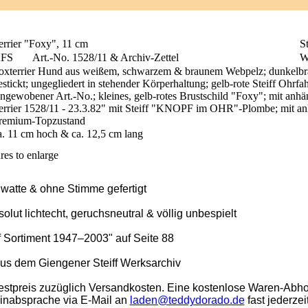
errier "Foxy", 11 cm
St
FS
Art.-No. 1528/11 & Archiv-Zettel
W
oxterrier Hund aus weißem, schwarzem & braunem Webpelz; dunkelbr
estickt; ungegliedert in stehender Körperhaltung; gelb-rote Steiff Ohrfa
ingewobener Art.-No.; kleines, gelb-rotes Brustschild "Foxy"; mit an
errier 1528/11 - 23.3.82" mit Steiff "KNOPF im OHR"-Plombe; mit a
remium-Topzustand
a. 11 cm hoch & ca. 12,5 cm lang
res to enlarge
llwatte & ohne Stimme gefertigt
olut lichtecht, geruchsneutral & völlig unbespielt
ff Sortiment 1947–2003" auf Seite 88
aus dem Giengener Steiff Werksarchiv
stpreis zuzüglich Versandkosten. Eine kostenlose Waren-Abho
minabsprache via E-Mail an
laden@teddydorado.de
fast jederzei