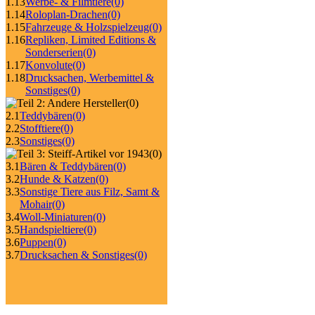
1.13
Werbe- & Filmtiere
(0)
1.14
Roloplan-Drachen
(0)
1.15
Fahrzeuge & Holzspielzeug
(0)
1.16
Repliken, Limited Editions &
Sonderserien
(0)
1.17
Konvolute
(0)
1.18
Drucksachen, Werbemittel &
Sonstiges
(0)
(0)
2.1
Teddybären
(0)
2.2
Stofftiere
(0)
2.3
Sonstiges
(0)
(0)
3.1
Bären & Teddybären
(0)
3.2
Hunde & Katzen
(0)
3.3
Sonstige Tiere aus Filz, Samt &
Mohair
(0)
3.4
Woll-Miniaturen
(0)
3.5
Handspieltiere
(0)
3.6
Puppen
(0)
3.7
Drucksachen & Sonstiges
(0)