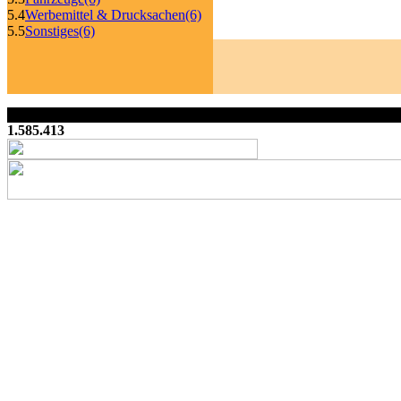
5.4
Werbemittel & Drucksachen
(6)
5.5
Sonstiges
(6)
1.585.413