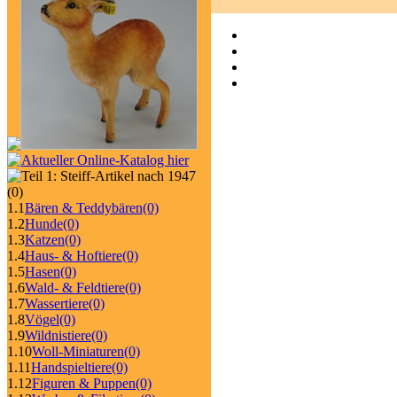
(0)
1.1
Bären & Teddybären
(0)
1.2
Hunde
(0)
1.3
Katzen
(0)
1.4
Haus- & Hoftiere
(0)
1.5
Hasen
(0)
1.6
Wald- & Feldtiere
(0)
1.7
Wassertiere
(0)
1.8
Vögel
(0)
1.9
Wildnistiere
(0)
1.10
Woll-Miniaturen
(0)
1.11
Handspieltiere
(0)
1.12
Figuren & Puppen
(0)