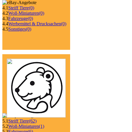
4.1
Steiff Tiere
(0)
4.2
Woll-Miniaturen
(0)
4.3
Fahrzeuge
(0)
4.4
Werbemittel & Drucksachen
(0)
4.5
Sonstiges
(0)
5.1
Steiff Tiere
(62)
5.2
Woll-Miniaturen
(1)
5.3
Fahrzeuge
(6)