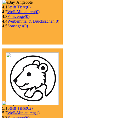
4.1
Steiff Tiere
(0)
4.2
Woll-Miniaturen
(0)
4.3
Fahrzeuge
(0)
4.4
Werbemittel & Drucksachen
(0)
4.5
Sonstiges
(0)
5.1
Steiff Tiere
(62)
5.2
Woll-Miniaturen
(1)
5.3
Fahrzeuge
(6)