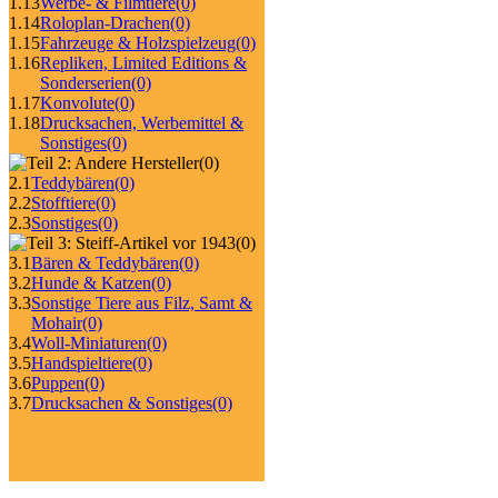
1.13
Werbe- & Filmtiere
(0)
1.14
Roloplan-Drachen
(0)
1.15
Fahrzeuge & Holzspielzeug
(0)
1.16
Repliken, Limited Editions &
Sonderserien
(0)
1.17
Konvolute
(0)
1.18
Drucksachen, Werbemittel &
Sonstiges
(0)
(0)
2.1
Teddybären
(0)
2.2
Stofftiere
(0)
2.3
Sonstiges
(0)
(0)
3.1
Bären & Teddybären
(0)
3.2
Hunde & Katzen
(0)
3.3
Sonstige Tiere aus Filz, Samt &
Mohair
(0)
3.4
Woll-Miniaturen
(0)
3.5
Handspieltiere
(0)
3.6
Puppen
(0)
3.7
Drucksachen & Sonstiges
(0)