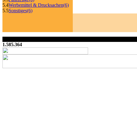
5.4
Werbemittel & Drucksachen
(6)
5.5
Sonstiges
(6)
1.585.364