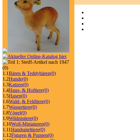
(0)
1.1
Bären & Teddybären
(0)
1.2
Hunde
(0)
1.3
Katzen
(0)
1.4
Haus- & Hoftiere
(0)
1.5
Hasen
(0)
1.6
Wald- & Feldtiere
(0)
1.7
Wassertiere
(0)
1.8
Vögel
(0)
1.9
Wildnistiere
(0)
1.10
Woll-Miniaturen
(0)
1.11
Handspieltiere
(0)
1.12
Figuren & Puppen
(0)