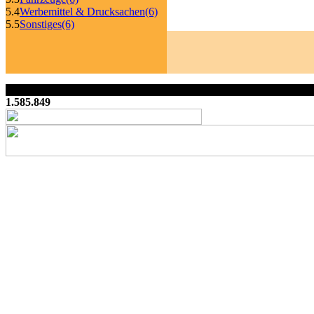
5.4
Werbemittel & Drucksachen
(6)
5.5
Sonstiges
(6)
1.585.849