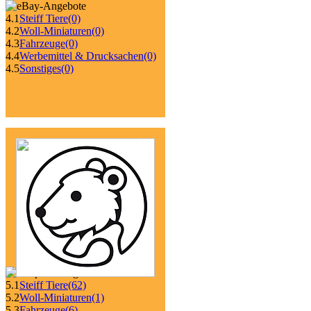
4.1
Steiff Tiere
(0)
4.2
Woll-Miniaturen
(0)
4.3
Fahrzeuge
(0)
4.4
Werbemittel & Drucksachen
(0)
4.5
Sonstiges
(0)
5.1
Steiff Tiere
(62)
5.2
Woll-Miniaturen
(1)
5.3
Fahrzeuge
(6)