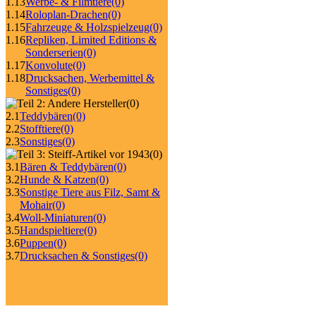
1.13
Werbe- & Filmtiere
(0)
1.14
Roloplan-Drachen
(0)
1.15
Fahrzeuge & Holzspielzeug
(0)
1.16
Repliken, Limited Editions &
Sonderserien
(0)
1.17
Konvolute
(0)
1.18
Drucksachen, Werbemittel &
Sonstiges
(0)
(0)
2.1
Teddybären
(0)
2.2
Stofftiere
(0)
2.3
Sonstiges
(0)
(0)
3.1
Bären & Teddybären
(0)
3.2
Hunde & Katzen
(0)
3.3
Sonstige Tiere aus Filz, Samt &
Mohair
(0)
3.4
Woll-Miniaturen
(0)
3.5
Handspieltiere
(0)
3.6
Puppen
(0)
3.7
Drucksachen & Sonstiges
(0)