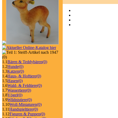
(0)
1.1
Bären & Teddybären
(0)
1.2
Hunde
(0)
1.3
Katzen
(0)
1.4
Haus- & Hoftiere
(0)
1.5
Hasen
(0)
1.6
Wald- & Feldtiere
(0)
1.7
Wassertiere
(0)
1.8
Vögel
(0)
1.9
Wildnistiere
(0)
1.10
Woll-Miniaturen
(0)
1.11
Handspieltiere
(0)
1.12
Figuren & Puppen
(0)