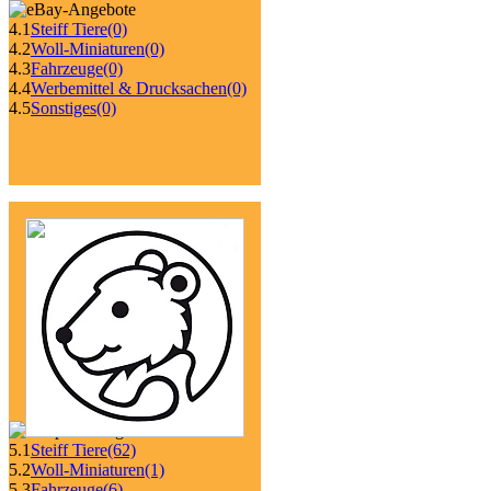
4.1
Steiff Tiere
(0)
4.2
Woll-Miniaturen
(0)
4.3
Fahrzeuge
(0)
4.4
Werbemittel & Drucksachen
(0)
4.5
Sonstiges
(0)
5.1
Steiff Tiere
(62)
5.2
Woll-Miniaturen
(1)
5.3
Fahrzeuge
(6)