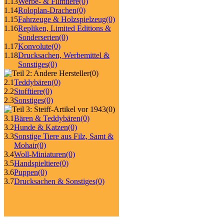
1.13
Werbe- & Filmtiere
(0)
1.14
Roloplan-Drachen
(0)
1.15
Fahrzeuge & Holzspielzeug
(0)
1.16
Repliken, Limited Editions &
Sonderserien
(0)
1.17
Konvolute
(0)
1.18
Drucksachen, Werbemittel &
Sonstiges
(0)
(0)
2.1
Teddybären
(0)
2.2
Stofftiere
(0)
2.3
Sonstiges
(0)
(0)
3.1
Bären & Teddybären
(0)
3.2
Hunde & Katzen
(0)
3.3
Sonstige Tiere aus Filz, Samt &
Mohair
(0)
3.4
Woll-Miniaturen
(0)
3.5
Handspieltiere
(0)
3.6
Puppen
(0)
3.7
Drucksachen & Sonstiges
(0)