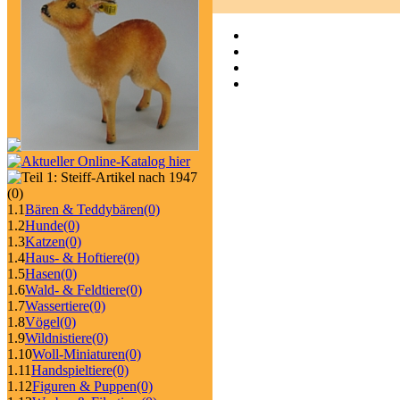
(0)
1.1
Bären & Teddybären
(0)
1.2
Hunde
(0)
1.3
Katzen
(0)
1.4
Haus- & Hoftiere
(0)
1.5
Hasen
(0)
1.6
Wald- & Feldtiere
(0)
1.7
Wassertiere
(0)
1.8
Vögel
(0)
1.9
Wildnistiere
(0)
1.10
Woll-Miniaturen
(0)
1.11
Handspieltiere
(0)
1.12
Figuren & Puppen
(0)