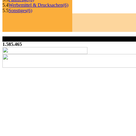
5.4
Werbemittel & Drucksachen
(6)
5.5
Sonstiges
(6)
1.585.465