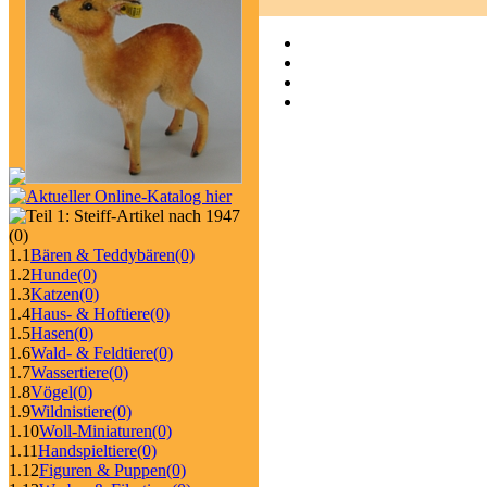
(0)
1.1
Bären & Teddybären
(0)
1.2
Hunde
(0)
1.3
Katzen
(0)
1.4
Haus- & Hoftiere
(0)
1.5
Hasen
(0)
1.6
Wald- & Feldtiere
(0)
1.7
Wassertiere
(0)
1.8
Vögel
(0)
1.9
Wildnistiere
(0)
1.10
Woll-Miniaturen
(0)
1.11
Handspieltiere
(0)
1.12
Figuren & Puppen
(0)