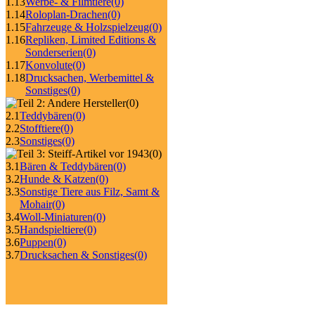
1.13
Werbe- & Filmtiere
(0)
1.14
Roloplan-Drachen
(0)
1.15
Fahrzeuge & Holzspielzeug
(0)
1.16
Repliken, Limited Editions &
Sonderserien
(0)
1.17
Konvolute
(0)
1.18
Drucksachen, Werbemittel &
Sonstiges
(0)
(0)
2.1
Teddybären
(0)
2.2
Stofftiere
(0)
2.3
Sonstiges
(0)
(0)
3.1
Bären & Teddybären
(0)
3.2
Hunde & Katzen
(0)
3.3
Sonstige Tiere aus Filz, Samt &
Mohair
(0)
3.4
Woll-Miniaturen
(0)
3.5
Handspieltiere
(0)
3.6
Puppen
(0)
3.7
Drucksachen & Sonstiges
(0)