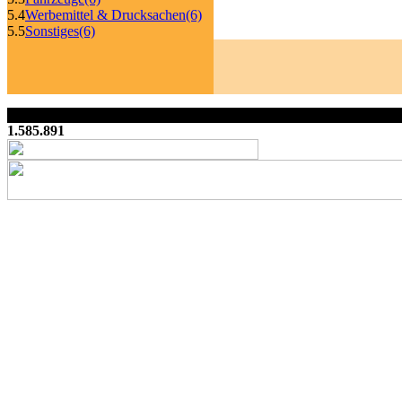
5.4
Werbemittel & Drucksachen
(6)
5.5
Sonstiges
(6)
1.585.891