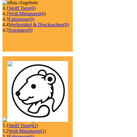
4.1
Steiff Tiere
(0)
4.2
Woll-Miniaturen
(0)
4.3
Fahrzeuge
(0)
4.4
Werbemittel & Drucksachen
(0)
4.5
Sonstiges
(0)
5.1
Steiff Tiere
(62)
5.2
Woll-Miniaturen
(1)
5.3
Fahrzeuge
(6)