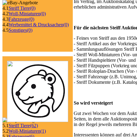
Im Vertrag, im Auktionskatalog 
erheblichen administrativen Auf
4.1
Steiff Tiere
(0)
4.2
Woll-Miniaturen
(0)
4.3
Fahrzeuge
(0)
4.4
Werbemittel & Drucksachen
(0)
Für die nächsten Steiff Auktio
4.5
Sonstiges
(0)
- Feines von Steiff aus den 1950
- Steiff Artikel aus der Vorkriegs
- Sammlungsauflösungen Steiff 
- Steiff Woll-Miniaturen (Vor- u
- Steiff Handspieltiere (Vor- un
- Steiff Filzpuppen (Vorkrieg un
- Steiff Roloplan-Drachen (Vor-
- Steiff Fahrzeuge (z.B. Unimog
- Steiff Dokumente (z.B. Katalog
So wird versteigert
Gut zwei Wochen vor dem Auktio
Seiten, in dem alle Auktionsposi
in der Regel jeweils mehreren Bi
5.1
Steiff Tiere
(62)
5.2
Woll-Miniaturen
(1)
Interessenten können auf drei Art
5.3
Fahrzeuge
(6)