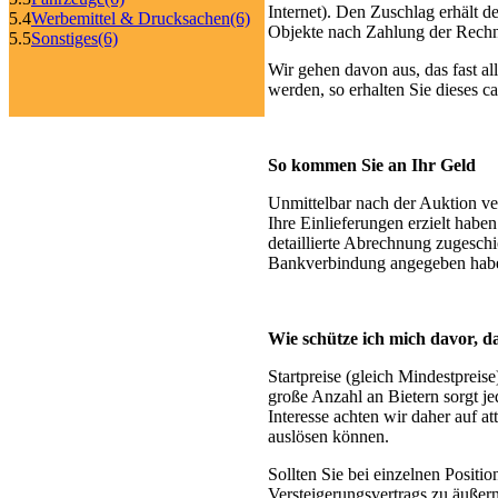
Internet). Den Zuschlag erhält d
5.4
Werbemittel & Drucksachen
(6)
Objekte nach Zahlung der Rech
5.5
Sonstiges
(6)
Wir gehen davon aus, das fast a
werden, so erhalten Sie dieses 
So kommen Sie an Ihr Geld
Unmittelbar nach der Auktion ve
Ihre Einlieferungen erzielt hab
detaillierte Abrechnung zugesch
Bankverbindung angegeben habe
Wie schütze ich mich davor, 
Startpreise (gleich Mindestpreis
große Anzahl an Bietern sorgt je
Interesse achten wir daher auf a
auslösen können.
Sollten Sie bei einzelnen Positio
Versteigerungsvertrags zu äußern