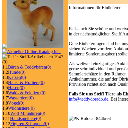
Informationen für Einlieferer
Falls auch Sie schöne und wertv
in der nächstmöglichen Steiff Au
Gute Einlieferungen sind bei uns
sieben Wochen vor dem Auktionst
limitierte Sonderausgaben) sollte
(0)
Als weltweit einzigartiges Aukti
1.1
Bären & Teddybären
(0)
gerne sehr individuell und persö
1.2
Hunde
(0)
Sammlerschätze in den Rahmen un
1.3
Katzen
(0)
Artikelnummer, die auf der Ohrfah
1.4
Haus- & Hoftiere
(0)
Provision richtet sich nach Quali
1.5
Hasen
(0)
1.6
Wald- & Feldtiere
(0)
Falls Sie uns Steiff Tiere als
1.7
Wassertiere
(0)
info@teddydorado.de
. Bei Inte
1.8
Vögel
(0)
1.9
Wildnistiere
(0)
1.10
Woll-Miniaturen
(0)
1.11
Handspieltiere
(0)
1.12
Figuren & Puppen
(0)