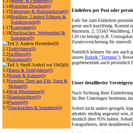
1.13
Werbe- & Filmtiere
(0)
1.14
Roloplan-Drachen
(0)
Einliefern per Post oder persö
1.15
Fahrzeuge & Holzspielzeug
(0)
1.16
Repliken, Limited Editions &
Falls Sie zum Einliefern persön
Sonderserien
(0)
gerne auch kurzfristig. Kommt a
1.17
Konvolute
(0)
Marienstr. 2, 53343 Wachtberg,
1.18
Drucksachen, Werbemittel &
120 cm beträgt (z.B. Umzugskarto
Sonstiges
(0)
Zusatzversicherung für sinnvoll
(0)
2.1
Teddybären
(0)
Natürlich können Sie uns auch g
2.2
Stofftiere
(0)
unsere
Rubrik "Termine"
). Beso
2.3
Sonstiges
(0)
gegebenenfalls auch persönlich 
(0)
3.1
Bären & Teddybären
(0)
3.2
Hunde & Katzen
(0)
3.3
Sonstige Tiere aus Filz, Samt &
Unser detaillierter Versteiger
Mohair
(0)
3.4
Woll-Miniaturen
(0)
Nach Sichtung Ihrer Einlieferung
3.5
Handspieltiere
(0)
für Ihre Unterlagen bestimmt, da
3.6
Puppen
(0)
3.7
Drucksachen & Sonstiges
(0)
Sofern nicht anders geregelt, le
attraktiv niedrig angesetzt sein,
deutlich über 95% haben. Sobald
Fotografieren, dem detaillierten