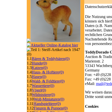
Datenschutzerkl
Die Nutzung unse
können sich hier
Daten (z.B. Nam
verarbeitet. Dat
rechtlichen Gru
Nachstehende Reg
von personenbez
TeddyDorado
(0)
Auction & Tradi
1.1
Bären & Teddybären
(0)
Marienstr. 2
1.2
Hunde
(0)
53343 Wachtber
1.3
Katzen
(0)
Germany
1.4
Haus- & Hoftiere
(0)
Fon: +49 (0)228 
1.5
Hasen
(0)
Fax: +49 (0)228 
1.6
Wald- & Feldtiere
(0)
eMail:
mail@ted
1.7
Wassertiere
(0)
1.8
Vögel
(0)
Wir weisen darauf
1.9
Wildnistiere
(0)
Dritte somit unmö
1.10
Woll-Miniaturen
(0)
1.11
Handspieltiere
(0)
Cookies
1.12
Figuren & Puppen
(0)