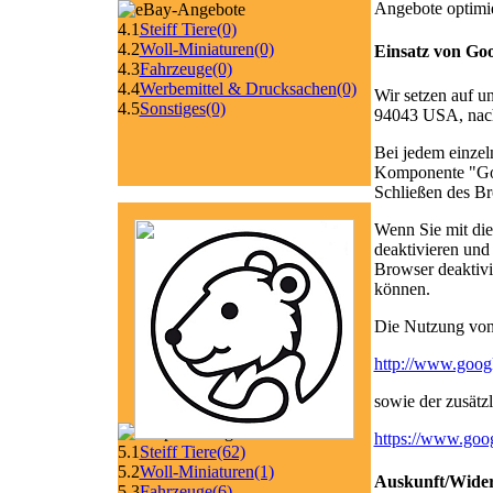
Angebote optimi
4.1
Steiff Tiere
(0)
4.2
Woll-Miniaturen
(0)
Einsatz von Go
4.3
Fahrzeuge
(0)
4.4
Werbemittel & Drucksachen
(0)
Wir setzen auf 
4.5
Sonstiges
(0)
94043 USA, nach
Bei jedem einzel
Komponente "Goog
Schließen des Br
Wenn Sie mit die
deaktivieren und
Browser deaktivi
können.
Die Nutzung von
http://www.google
sowie der zusät
https://www.goog
5.1
Steiff Tiere
(62)
5.2
Woll-Miniaturen
(1)
Auskunft/Wide
5.3
Fahrzeuge
(6)