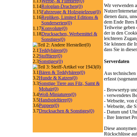
1.13
Werbe- & Filmtiere
(0)
Wir verwenden a
1.14
Roloplan-Drachen
(0)
Nutzer/Internetan
1.15
Fahrzeuge & Holzspielzeug
(0)
dienen dazu, uns
1.16
Repliken, Limited Editions &
dem Ende Ihres 
Sonderserien
(0)
Teilweise geben 
1.17
Konvolute
(0)
der in den Cooki
1.18
Drucksachen, Werbemittel &
leichteren Zugan
Sonstiges
(0)
Sie können die I
(0)
dass Sie in dies
2.1
Teddybären
(0)
2.2
Stofftiere
(0)
Serverdaten
2.3
Sonstiges
(0)
(0)
3.1
Bären & Teddybären
(0)
Aus technischen 
3.2
Hunde & Katzen
(0)
erfasst (sogenann
3.3
Sonstige Tiere aus Filz, Samt &
Mohair
(0)
- Browsertyp und
3.4
Woll-Miniaturen
(0)
- verwendetes Be
3.5
Handspieltiere
(0)
- Webseite, von 
3.6
Puppen
(0)
- Webseite, die 
3.7
Drucksachen & Sonstiges
(0)
- Datum und Uhrz
- Ihre Internet P
Diese anonymen D
Rückschlüsse auf