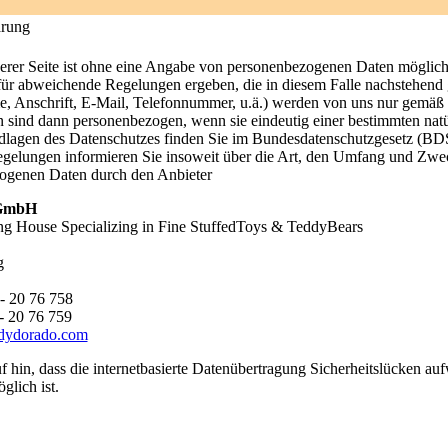
ärung
rer Seite ist ohne eine Angabe von personenbezogenen Daten möglich. 
für abweichende Regelungen ergeben, die in diesem Falle nachstehend 
e, Anschrift, E-Mail, Telefonnummer, u.ä.) werden von uns nur gemäß
en sind dann personenbezogen, wenn sie eindeutig einer bestimmten na
ndlagen des Datenschutzes finden Sie im Bundesdatenschutzgesetz (
elungen informieren Sie insoweit über die Art, den Umfang und Zwec
ogenen Daten durch den Anbieter
 GmbH
ng House Specializing in Fine StuffedToys & TeddyBears
g
- 20 76 758
- 20 76 759
dydorado.com
 hin, dass die internetbasierte Datenübertragung Sicherheitslücken auf
glich ist.