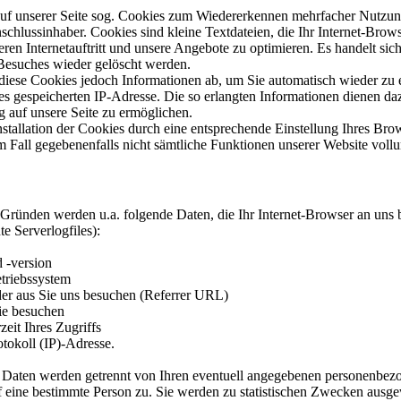
uf unserer Seite sog. Cookies zum Wiedererkennen mehrfacher Nutzun
schlussinhaber. Cookies sind kleine Textdateien, die Ihr Internet-Brow
eren Internetauftritt und unsere Angebote zu optimieren. Es handelt si
Besuches wieder gelöscht werden.
diese Cookies jedoch Informationen ab, um Sie automatisch wieder zu
es gespeicherten IP-Adresse. Die so erlangten Informationen dienen da
g auf unsere Seite zu ermöglichen.
nstallation der Cookies durch eine entsprechende Einstellung Ihres Brow
em Fall gegebenenfalls nicht sämtliche Funktionen unserer Website vol
Gründen werden u.a. folgende Daten, die Ihr Internet-Browser an uns 
te Serverlogfiles):
 -version
triebssystem
der aus Sie uns besuchen (Referrer URL)
Sie besuchen
eit Ihres Zugriffs
rotokoll (IP)-Adresse.
aten werden getrennt von Ihren eventuell angegebenen personenbezog
 eine bestimmte Person zu. Sie werden zu statistischen Zwecken ausgewe