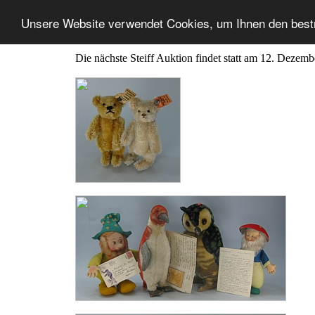
Unsere Website verwendet Cookies, um Ihnen den best
Die nächste Steiff Auktion findet statt am 12. Dezem