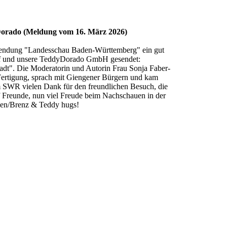
Dorado
(Meldung vom 16. März 2026)
dung "Landesschau Baden-Württemberg" ein gut
iff und unsere TeddyDorado GmbH gesendet:
tadt". Die Moderatorin und Autorin Frau Sonja Faber-
 Fertigung, sprach mit Giengener Bürgern und kam
 SWR vielen Dank für den freundlichen Besuch, die
f Freunde, nun viel Freude beim Nachschauen in der
gen/Brenz & Teddy hugs!