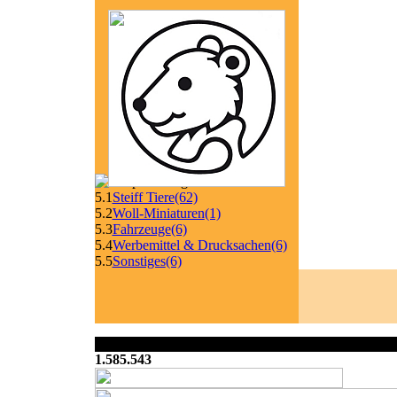
5.1
Steiff Tiere
(62)
5.2
Woll-Miniaturen
(1)
5.3
Fahrzeuge
(6)
5.4
Werbemittel & Drucksachen
(6)
5.5
Sonstiges
(6)
1.585.543