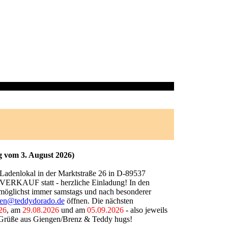
 vom 3. August 2026)
 Ladenlokal in der Marktstraße 26 in D-89537
ERKAUF statt - herzliche Einladung! In den
glichst immer samstags und nach besonderer
den@teddydorado.de
öffnen. Die nächsten
26
, am
29.08.2026
und am
05.09.2026
- also jeweils
e Grüße aus Giengen/Brenz & Teddy hugs!