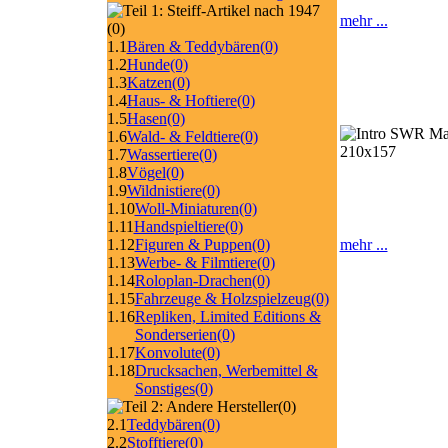
mehr ...
(0)
1.1
Bären & Teddybären
(0)
1.2
Hunde
(0)
1.3
Katzen
(0)
1.4
Haus- & Hoftiere
(0)
1.5
Hasen
(0)
1.6
Wald- & Feldtiere
(0)
1.7
Wassertiere
(0)
1.8
Vögel
(0)
1.9
Wildnistiere
(0)
1.10
Woll-Miniaturen
(0)
1.11
Handspieltiere
(0)
1.12
Figuren & Puppen
(0)
mehr ...
1.13
Werbe- & Filmtiere
(0)
1.14
Roloplan-Drachen
(0)
1.15
Fahrzeuge & Holzspielzeug
(0)
1.16
Repliken, Limited Editions &
Sonderserien
(0)
1.17
Konvolute
(0)
1.18
Drucksachen, Werbemittel &
Sonstiges
(0)
(0)
2.1
Teddybären
(0)
2.2
Stofftiere
(0)