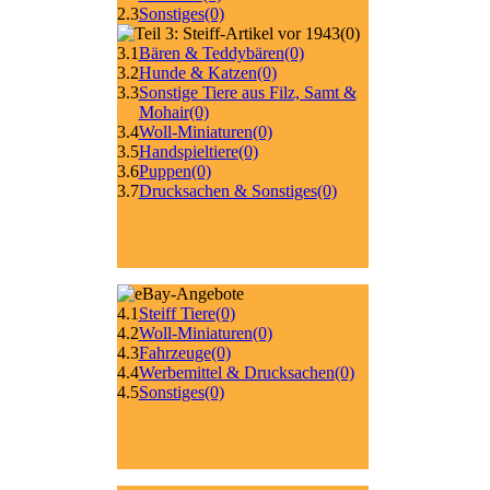
2.3
Sonstiges
(0)
(0)
3.1
Bären & Teddybären
(0)
3.2
Hunde & Katzen
(0)
3.3
Sonstige Tiere aus Filz, Samt &
Mohair
(0)
3.4
Woll-Miniaturen
(0)
3.5
Handspieltiere
(0)
3.6
Puppen
(0)
3.7
Drucksachen & Sonstiges
(0)
4.1
Steiff Tiere
(0)
4.2
Woll-Miniaturen
(0)
4.3
Fahrzeuge
(0)
4.4
Werbemittel & Drucksachen
(0)
4.5
Sonstiges
(0)