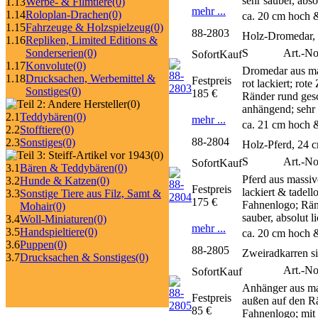
sehr sauber, abs
1.13
Werbe- & Filmtiere
(0)
mehr ...
1.14
Roloplan-Drachen
(0)
ca. 20 cm hoch 
1.15
Fahrzeuge & Holzspielzeug
(0)
88-2803
Holz-Dromedar,
1.16
Repliken, Limited Editions &
S
Art.-N
Sonderserien
(0)
SofortKauf
1.17
Konvolute
(0)
Dromedar aus ma
1.18
Drucksachen, Werbemittel &
Festpreis
rot lackiert; rot
Sonstiges
(0)
185 €
Ränder rund ges
(0)
anhängend; sehr 
2.1
Teddybären
(0)
mehr ...
ca. 21 cm hoch 
2.2
Stofftiere
(0)
88-2804
2.3
Sonstiges
(0)
Holz-Pferd, 24 
(0)
S
Art.-No
SofortKauf
3.1
Bären & Teddybären
(0)
Pferd aus massiv
3.2
Hunde & Katzen
(0)
Festpreis
lackiert & tadell
3.3
Sonstige Tiere aus Filz, Samt &
175 €
Fahnenlogo; Ränd
Mohair
(0)
sauber, absolut 
3.4
Woll-Miniaturen
(0)
mehr ...
3.5
Handspieltiere
(0)
ca. 20 cm hoch 
3.6
Puppen
(0)
88-2805
Zweiradkarren si
3.7
Drucksachen & Sonstiges
(0)
Art.-N
SofortKauf
Anhänger aus ma
Festpreis
außen auf den Rä
85 €
Fahnenlogo; mit 