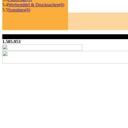
5.4
Werbemittel & Drucksachen
(6)
5.5
Sonstiges
(6)
1.585.953