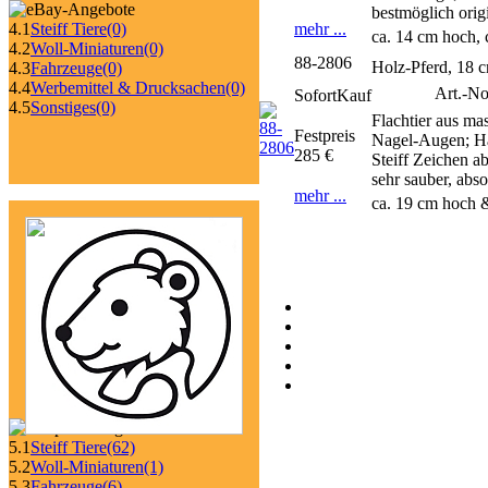
bestmöglich orig
mehr ...
4.1
Steiff Tiere
(0)
ca. 14 cm hoch, 
4.2
Woll-Miniaturen
(0)
88-2806
Holz-Pferd, 18 
4.3
Fahrzeuge
(0)
4.4
Werbemittel & Drucksachen
(0)
Art.-No
SofortKauf
4.5
Sonstiges
(0)
Flachtier aus ma
Festpreis
Nagel-Augen; Han
285 €
Steiff Zeichen a
sehr sauber, abs
mehr ...
ca. 19 cm hoch &
5.1
Steiff Tiere
(62)
5.2
Woll-Miniaturen
(1)
5.3
Fahrzeuge
(6)