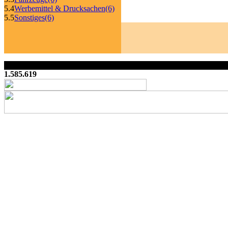
5.4
Werbemittel & Drucksachen
(6)
5.5
Sonstiges
(6)
1.585.619