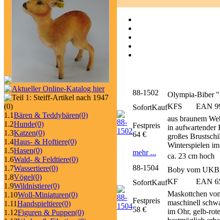
88-1502
Olympia-Biber 
KFS
EAN 990
(0)
SofortKauf
1.1
Bären & Teddybären
(0)
aus braunem Web
1.2
Hunde
(0)
Festpreis
in aufwartender 
1.3
Katzen
(0)
64 €
großes Brustsch
1.4
Haus- & Hoftiere
(0)
Winterspielen i
1.5
Hasen
(0)
mehr ...
ca. 23 cm hoch
1.6
Wald- & Feldtiere
(0)
88-1504
1.7
Wassertiere
(0)
Boby vom UKBB
1.8
Vögel
(0)
KF
EAN 658
SofortKauf
1.9
Wildnistiere
(0)
Maskottchen vom
1.10
Woll-Miniaturen
(0)
Festpreis
maschinell schw
1.11
Handspieltiere
(0)
58 €
im Ohr, gelb-rot
1.12
Figuren & Puppen
(0)