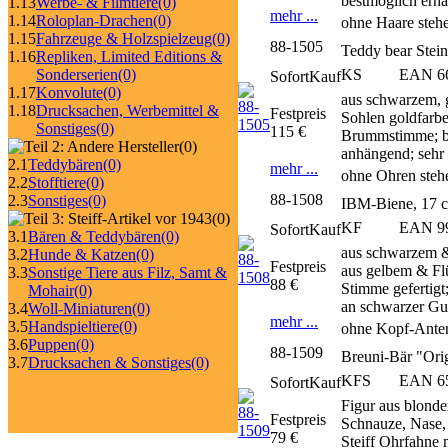
bestmöglich erha
1.13
Werbe- & Filmtiere
(0)
mehr ...
1.14
Roloplan-Drachen
(0)
ohne Haare stehe
1.15
Fahrzeuge & Holzspielzeug
(0)
88-1505
Teddy bear Stei
1.16
Repliken, Limited Editions &
KS
EAN 667
Sonderserien
(0)
SofortKauf
1.17
Konvolute
(0)
aus schwarzem, g
1.18
Drucksachen, Werbemittel &
Festpreis
Sohlen goldfarbe
Sonstiges
(0)
115 €
Brummstimme; bla
(0)
anhängend; sehr 
2.1
Teddybären
(0)
mehr ...
ohne Ohren steh
2.2
Stofftiere
(0)
88-1508
2.3
Sonstiges
(0)
IBM-Biene, 17 
(0)
KF
EAN 99
SofortKauf
3.1
Bären & Teddybären
(0)
aus schwarzem &
3.2
Hunde & Katzen
(0)
Festpreis
aus gelbem & Flü
3.3
Sonstige Tiere aus Filz, Samt &
88 €
Stimme gefertigt
Mohair
(0)
an schwarzer Gu
3.4
Woll-Miniaturen
(0)
mehr ...
3.5
Handspieltiere
(0)
ohne Kopf-Anten
3.6
Puppen
(0)
88-1509
Breuni-Bär "Ori
3.7
Drucksachen & Sonstiges
(0)
KFS
EAN 6
SofortKauf
Figur aus blonde
Festpreis
Schnauze, Nase, 
79 €
Steiff Ohrfahne 