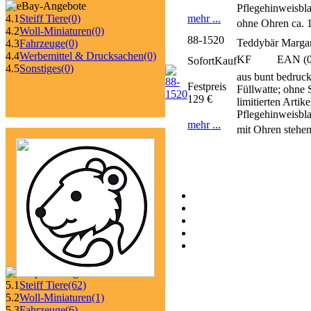
Pflegehinweisbl
mehr ...
4.1
Steiff Tiere
(0)
ohne Ohren ca. 
4.2
Woll-Miniaturen
(0)
88-1520
Teddybär Margar
4.3
Fahrzeuge
(0)
4.4
Werbemittel & Drucksachen
(0)
KF
EAN (0
SofortKauf
4.5
Sonstiges
(0)
aus bunt bedruckt
Festpreis
Füllwatte; ohne 
129 €
limitierten Arti
Pflegehinweisbl
mehr ...
mit Ohren stehen
5.1
Steiff Tiere
(62)
5.2
Woll-Miniaturen
(1)
5.3
Fahrzeuge
(6)