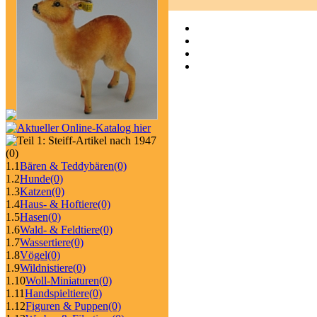
(0)
1.1
Bären & Teddybären
(0)
1.2
Hunde
(0)
1.3
Katzen
(0)
1.4
Haus- & Hoftiere
(0)
1.5
Hasen
(0)
1.6
Wald- & Feldtiere
(0)
1.7
Wassertiere
(0)
1.8
Vögel
(0)
1.9
Wildnistiere
(0)
1.10
Woll-Miniaturen
(0)
1.11
Handspieltiere
(0)
1.12
Figuren & Puppen
(0)