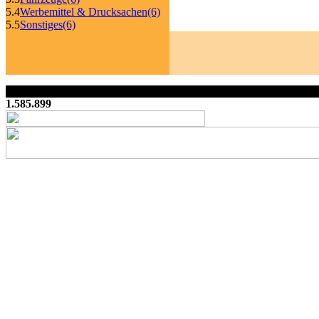
5.4
Werbemittel & Drucksachen
(6)
5.5
Sonstiges
(6)
1.585.899