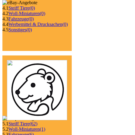
4.1
Steiff Tiere
(0)
4.2
Woll-Miniaturen
(0)
4.3
Fahrzeuge
(0)
4.4
Werbemittel & Drucksachen
(0)
4.5
Sonstiges
(0)
5.1
Steiff Tiere
(62)
5.2
Woll-Miniaturen
(1)
5.3
Fahrzeuge
(6)