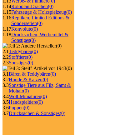
1.13
Werbe- & Filmtiere
(0)
1.14
Roloplan-Drachen
(0)
1.15
Fahrzeuge & Holzspielzeug
(0)
1.16
Repliken, Limited Editions &
Sonderserien
(0)
1.17
Konvolute
(0)
1.18
Drucksachen, Werbemittel &
Sonstiges
(0)
(0)
2.1
Teddybären
(0)
2.2
Stofftiere
(0)
2.3
Sonstiges
(0)
(0)
3.1
Bären & Teddybären
(0)
3.2
Hunde & Katzen
(0)
3.3
Sonstige Tiere aus Filz, Samt &
Mohair
(0)
3.4
Woll-Miniaturen
(0)
3.5
Handspieltiere
(0)
3.6
Puppen
(0)
3.7
Drucksachen & Sonstiges
(0)