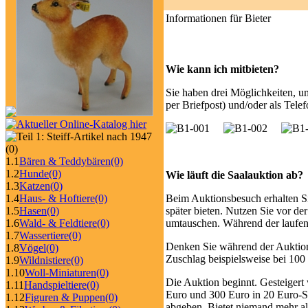
Informationen für Bieter
Wie kann ich mitbieten?
Sie haben drei Möglichkeiten, um 
per Briefpost) und/oder als Telef
(0)
1.1
Bären & Teddybären
(0)
1.2
Hunde
(0)
Wie läuft die Saalauktion ab?
1.3
Katzen
(0)
1.4
Haus- & Hoftiere
(0)
Beim Auktionsbesuch erhalten Si
1.5
Hasen
(0)
später bieten. Nutzen Sie vor de
1.6
Wald- & Feldtiere
(0)
umtauschen. Während der laufend
1.7
Wassertiere
(0)
Denken Sie während der Auktion 
1.8
Vögel
(0)
Zuschlag beispielsweise bei 100
1.9
Wildnistiere
(0)
1.10
Woll-Miniaturen
(0)
Die Auktion beginnt. Gesteigert
1.11
Handspieltiere
(0)
Euro und 300 Euro in 20 Euro-Sc
1.12
Figuren & Puppen
(0)
abgeben. Bietet niemand mehr al