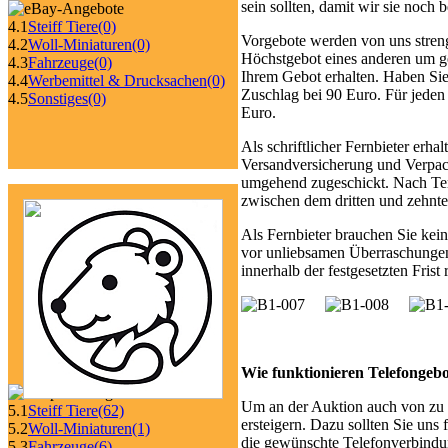
sein sollten, damit wir sie noch
4.1
Steiff Tiere
(0)
Vorgebote werden von uns streng
4.2
Woll-Miniaturen
(0)
Höchstgebot eines anderen um ge
4.3
Fahrzeuge
(0)
Ihrem Gebot erhalten. Haben Sie 
4.4
Werbemittel & Drucksachen
(0)
Zuschlag bei 90 Euro. Für jeden
4.5
Sonstiges
(0)
Euro.
Als schriftlicher Fernbieter erh
Versandversicherung und Verpac
umgehend zugeschickt. Nach Term
zwischen dem dritten und zehnt
Als Fernbieter brauchen Sie kei
vor unliebsamen Überraschungen:
innerhalb der festgesetzten Frist
Wie funktionieren Telefongeb
Um an der Auktion auch von zu H
5.1
Steiff Tiere
(62)
ersteigern. Dazu sollten Sie uns 
5.2
Woll-Miniaturen
(1)
die gewünschte Telefonverbind
5.3
Fahrzeuge
(6)