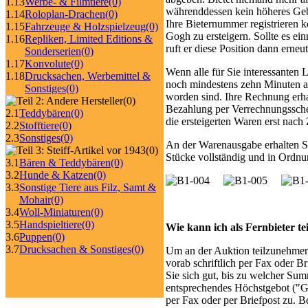
1.13
Werbe- & Filmtiere
(0)
währenddessen kein höheres Gebot
1.14
Roloplan-Drachen
(0)
Ihre Bieternummer registrieren 
1.15
Fahrzeuge & Holzspielzeug
(0)
Gogh zu ersteigern. Sollte es ei
1.16
Repliken, Limited Editions &
ruft er diese Position dann erneut
Sonderserien
(0)
1.17
Konvolute
(0)
Wenn alle für Sie interessanten 
1.18
Drucksachen, Werbemittel &
noch mindestens zehn Minuten ab
Sonstiges
(0)
worden sind. Ihre Rechnung erhal
(0)
Bezahlung per Verrechnungsschec
2.1
Teddybären
(0)
die ersteigerten Waren erst nac
2.2
Stofftiere
(0)
2.3
Sonstiges
(0)
An der Warenausgabe erhalten Sie
(0)
Stücke vollständig und in Ordnu
3.1
Bären & Teddybären
(0)
3.2
Hunde & Katzen
(0)
3.3
Sonstige Tiere aus Filz, Samt &
Mohair
(0)
3.4
Woll-Miniaturen
(0)
3.5
Handspieltiere
(0)
Wie kann ich als Fernbieter t
3.6
Puppen
(0)
3.7
Drucksachen & Sonstiges
(0)
Um an der Auktion teilzunehmen,
vorab schriftlich per Fax oder B
Sie sich gut, bis zu welcher Sum
entsprechendes Höchstgebot ("G
per Fax oder per Briefpost zu. B